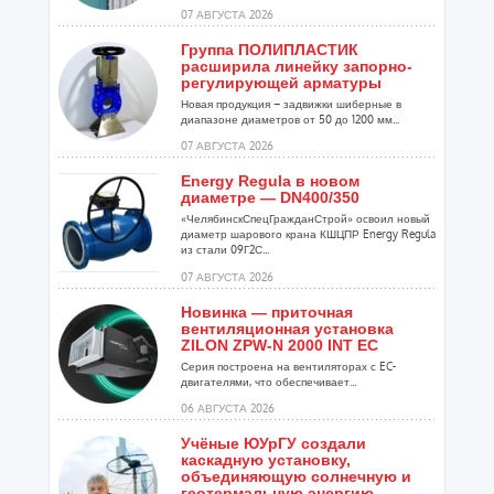
07 АВГУСТА 2026
Группа ПОЛИПЛАСТИК
расширила линейку запорно-
регулирующей арматуры
Новая продукция – задвижки шиберные в
диапазоне диаметров от 50 до 1200 мм...
07 АВГУСТА 2026
Energy Regula в новом
диаметре — DN400/350
«ЧелябинскСпецГражданСтрой» освоил новый
диаметр шарового крана КШЦПР Energy Regula
из стали 09Г2С...
07 АВГУСТА 2026
Новинка — приточная
вентиляционная установка
ZILON ZPW-N 2000 INT EC
Серия построена на вентиляторах с EC-
двигателями, что обеспечивает...
06 АВГУСТА 2026
Учёные ЮУрГУ создали
каскадную установку,
объединяющую солнечную и
геотермальную энергию