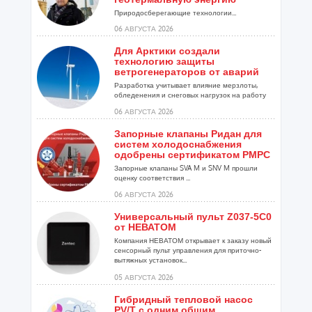
Природосберегающие технологии...
06 АВГУСТА 2026
Для Арктики создали
технологию защиты
ветрогенераторов от аварий
Разработка учитывает влияние мерзлоты,
обледенения и снеговых нагрузок на работу
установок...
06 АВГУСТА 2026
Запорные клапаны Ридан для
систем холодоснабжения
одобрены сертификатом РМРС
Запорные клапаны SVA M и SNV M прошли
оценку соответствия ...
06 АВГУСТА 2026
Универсальный пульт Z037-5C0
от НЕВАТОМ
Компания НЕВАТОМ открывает к заказу новый
сенсорный пульт управления для приточно-
вытяжных установок...
05 АВГУСТА 2026
Гибридный тепловой насос
PV/T с одним общим