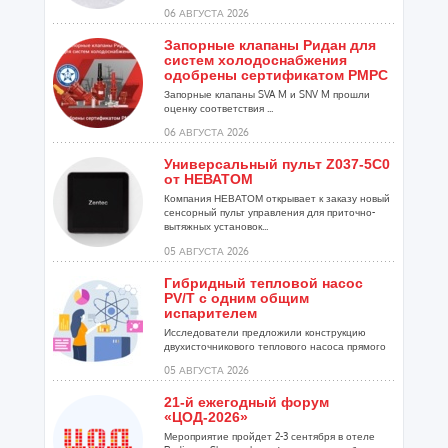
установок...
06 АВГУСТА 2026
Запорные клапаны Ридан для
систем холодоснабжения
одобрены сертификатом РМРС
Запорные клапаны SVA M и SNV M прошли
оценку соответствия ...
06 АВГУСТА 2026
Универсальный пульт Z037-5C0
от НЕВАТОМ
Компания НЕВАТОМ открывает к заказу новый
сенсорный пульт управления для приточно-
вытяжных установок...
05 АВГУСТА 2026
Гибридный тепловой насос
PV/T с одним общим
испарителем
Исследователи предложили конструкцию
двухисточникового теплового насоса прямого
расширения ...
05 АВГУСТА 2026
21-й ежегодный форум
«ЦОД-2026»
Мероприятие пройдет 2-3 сентября в отеле