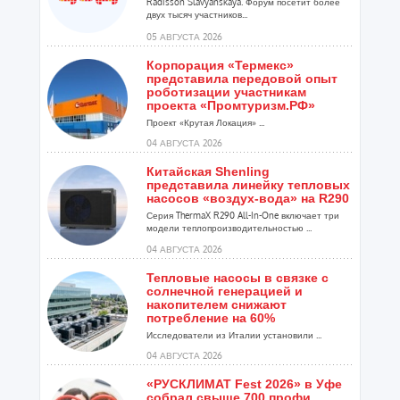
Radisson Slavyanskaya. Форум посетит более
двух тысяч участников...
05 АВГУСТА 2026
Корпорация «Термекс»
представила передовой опыт
роботизации участникам
проекта «Промтуризм.РФ»
Проект «Крутая Локация» ...
04 АВГУСТА 2026
Китайская Shenling
представила линейку тепловых
насосов «воздух-вода» на R290
Серия ThermaX R290 All-In-One включает три
модели теплопроизводительностью ...
04 АВГУСТА 2026
Тепловые насосы в связке с
солнечной генерацией и
накопителем снижают
потребление на 60%
Исследователи из Италии установили ...
04 АВГУСТА 2026
«РУСКЛИМАТ Fest 2026» в Уфе
собрал свыше 700 профи