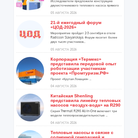
Исследователи предложили конструкцию
двухисточникового теплового насоса прямого
расширения ...
05 АВГУСТА 2026
21-й ежегодный форум
«ЦОД-2026»
Мероприятие пройдет 2-3 сентября в отеле
Radisson Slavyanskaya. Форум посетит более
двух тысяч участников...
05 АВГУСТА 2026
Корпорация «Термекс»
представила передовой опыт
роботизации участникам
проекта «Промтуризм.РФ»
Проект «Крутая Локация» ...
04 АВГУСТА 2026
Китайская Shenling
представила линейку тепловых
насосов «воздух-вода» на R290
Серия ThermaX R290 All-In-One включает три
модели теплопроизводительностью ...
04 АВГУСТА 2026
Тепловые насосы в связке с
солнечной генерацией и