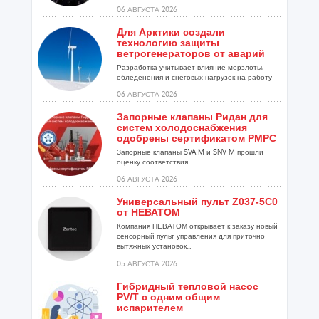
06 АВГУСТА 2026
Для Арктики создали
технологию защиты
ветрогенераторов от аварий
Разработка учитывает влияние мерзлоты,
обледенения и снеговых нагрузок на работу
установок...
06 АВГУСТА 2026
Запорные клапаны Ридан для
систем холодоснабжения
одобрены сертификатом РМРС
Запорные клапаны SVA M и SNV M прошли
оценку соответствия ...
06 АВГУСТА 2026
Универсальный пульт Z037-5C0
от НЕВАТОМ
Компания НЕВАТОМ открывает к заказу новый
сенсорный пульт управления для приточно-
вытяжных установок...
05 АВГУСТА 2026
Гибридный тепловой насос
PV/T с одним общим
испарителем