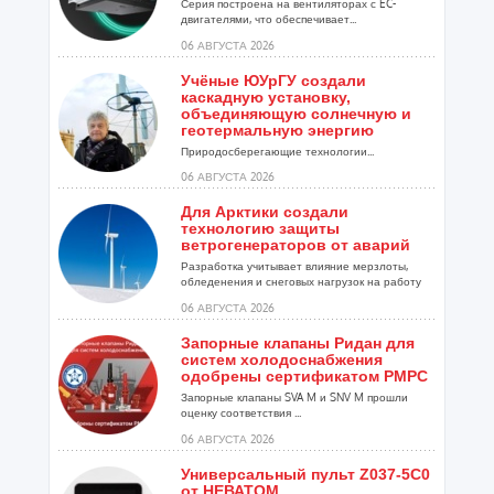
Серия построена на вентиляторах с EC-
двигателями, что обеспечивает...
06 АВГУСТА 2026
Учёные ЮУрГУ создали
каскадную установку,
объединяющую солнечную и
геотермальную энергию
Природосберегающие технологии...
06 АВГУСТА 2026
Для Арктики создали
технологию защиты
ветрогенераторов от аварий
Разработка учитывает влияние мерзлоты,
обледенения и снеговых нагрузок на работу
установок...
06 АВГУСТА 2026
Запорные клапаны Ридан для
систем холодоснабжения
одобрены сертификатом РМРС
Запорные клапаны SVA M и SNV M прошли
оценку соответствия ...
06 АВГУСТА 2026
Универсальный пульт Z037-5C0
от НЕВАТОМ