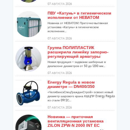
07 АВГУСТА 2026
ПВУ «Катунь» в гигиеническом
исполнении от НЕВАТОМ
Новинка от НЕВАТОМ: Приточно-вытяжная
установка «Катунь» в гигиеническом
исполнении...
07 АВГУСТА 2026
Группа ПОЛИПЛАСТИК
расширила линейку запорно-
регулирующей арматуры
Новая продукция – задвижки шиберные в
диапазоне диаметров от 50 до 1200 мм...
07 АВГУСТА 2026
Energy Regula в новом
диаметре — DN400/350
«ЧелябинскСпецГражданСтрой» освоил новый
диаметр шарового крана КШЦПР Energy Regula
из стали 09Г2С...
07 АВГУСТА 2026
Новинка — приточная
вентиляционная установка
ZILON ZPW-N 2000 INT EC