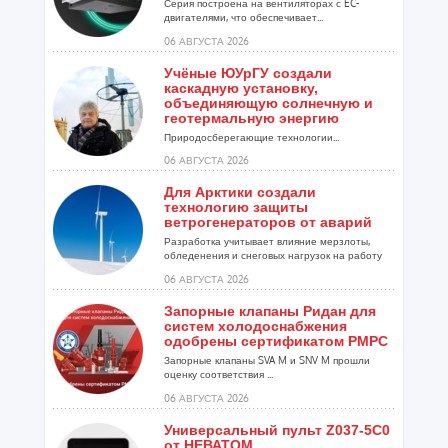
Серия построена на вентиляторах с EC-
двигателями, что обеспечивает...
06 АВГУСТА 2026
Учёные ЮУрГУ создали
каскадную установку,
объединяющую солнечную и
геотермальную энергию
Природосберегающие технологии...
06 АВГУСТА 2026
Для Арктики создали
технологию защиты
ветрогенераторов от аварий
Разработка учитывает влияние мерзлоты,
обледенения и снеговых нагрузок на работу
установок...
06 АВГУСТА 2026
Запорные клапаны Ридан для
систем холодоснабжения
одобрены сертификатом РМРС
Запорные клапаны SVA M и SNV M прошли
оценку соответствия ...
06 АВГУСТА 2026
Универсальный пульт Z037-5C0
от НЕВАТОМ