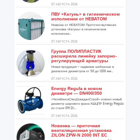
07 АВГУСТА 2026
ПВУ «Катунь» в гигиеническом
исполнении от НЕВАТОМ
Новинка от НЕВАТОМ: Приточно-вытяжная
установка «Катунь» в гигиеническом
исполнении...
07 АВГУСТА 2026
Группа ПОЛИПЛАСТИК
расширила линейку запорно-
регулирующей арматуры
Новая продукция – задвижки шиберные в
диапазоне диаметров от 50 до 1200 мм...
07 АВГУСТА 2026
Energy Regula в новом
диаметре — DN400/350
«ЧелябинскСпецГражданСтрой» освоил новый
диаметр шарового крана КШЦПР Energy Regula
из стали 09Г2С...
07 АВГУСТА 2026
Новинка — приточная
вентиляционная установка
ZILON ZPW-N 2000 INT EC