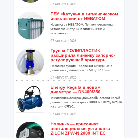
07 АВГУСТА 2026
ПВУ «Катунь» в гигиеническом
исполнении от НЕВАТОМ
Новинка от НЕВАТОМ: Приточно-вытяжная
установка «Катунь» в гигиеническом
исполнении...
07 АВГУСТА 2026
Группа ПОЛИПЛАСТИК
расширила линейку запорно-
регулирующей арматуры
Новая продукция – задвижки шиберные в
диапазоне диаметров от 50 до 1200 мм...
07 АВГУСТА 2026
Energy Regula в новом
диаметре — DN400/350
«ЧелябинскСпецГражданСтрой» освоил новый
диаметр шарового крана КШЦПР Energy Regula
из стали 09Г2С...
07 АВГУСТА 2026
Новинка — приточная
вентиляционная установка
ZILON ZPW-N 2000 INT EC