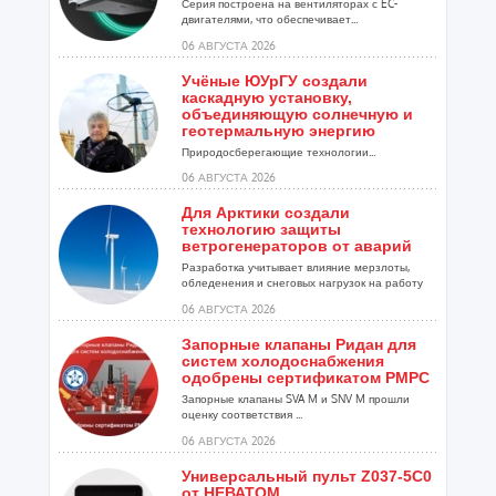
Серия построена на вентиляторах с EC-
двигателями, что обеспечивает...
06 АВГУСТА 2026
Учёные ЮУрГУ создали
каскадную установку,
объединяющую солнечную и
геотермальную энергию
Природосберегающие технологии...
06 АВГУСТА 2026
Для Арктики создали
технологию защиты
ветрогенераторов от аварий
Разработка учитывает влияние мерзлоты,
обледенения и снеговых нагрузок на работу
установок...
06 АВГУСТА 2026
Запорные клапаны Ридан для
систем холодоснабжения
одобрены сертификатом РМРС
Запорные клапаны SVA M и SNV M прошли
оценку соответствия ...
06 АВГУСТА 2026
Универсальный пульт Z037-5C0
от НЕВАТОМ