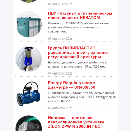
07 АВГУСТА 2026
ПВУ «Катунь» в гигиеническом
исполнении от НЕВАТОМ
Новинка от НЕВАТОМ: Приточно-вытяжная
установка «Катунь» в гигиеническом
исполнении...
07 АВГУСТА 2026
Группа ПОЛИПЛАСТИК
расширила линейку запорно-
регулирующей арматуры
Новая продукция – задвижки шиберные в
диапазоне диаметров от 50 до 1200 мм...
07 АВГУСТА 2026
Energy Regula в новом
диаметре — DN400/350
«ЧелябинскСпецГражданСтрой» освоил новый
диаметр шарового крана КШЦПР Energy Regula
из стали 09Г2С...
07 АВГУСТА 2026
Новинка — приточная
вентиляционная установка
ZILON ZPW-N 2000 INT EC