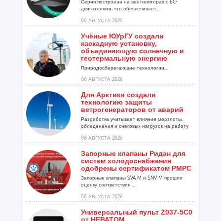
Серия построена на вентиляторах с EC-
двигателями, что обеспечивает...
06 АВГУСТА 2026
Учёные ЮУрГУ создали
каскадную установку,
объединяющую солнечную и
геотермальную энергию
Природосберегающие технологии...
06 АВГУСТА 2026
Для Арктики создали
технологию защиты
ветрогенераторов от аварий
Разработка учитывает влияние мерзлоты,
обледенения и снеговых нагрузок на работу
установок...
06 АВГУСТА 2026
Запорные клапаны Ридан для
систем холодоснабжения
одобрены сертификатом РМРС
Запорные клапаны SVA M и SNV M прошли
оценку соответствия ...
06 АВГУСТА 2026
Универсальный пульт Z037-5C0
от НЕВАТОМ