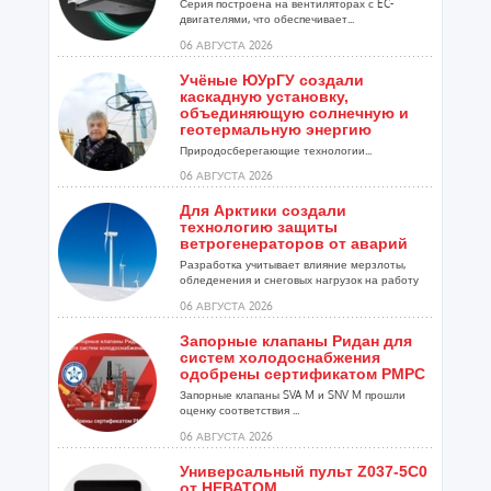
Серия построена на вентиляторах с EC-
двигателями, что обеспечивает...
06 АВГУСТА 2026
Учёные ЮУрГУ создали
каскадную установку,
объединяющую солнечную и
геотермальную энергию
Природосберегающие технологии...
06 АВГУСТА 2026
Для Арктики создали
технологию защиты
ветрогенераторов от аварий
Разработка учитывает влияние мерзлоты,
обледенения и снеговых нагрузок на работу
установок...
06 АВГУСТА 2026
Запорные клапаны Ридан для
систем холодоснабжения
одобрены сертификатом РМРС
Запорные клапаны SVA M и SNV M прошли
оценку соответствия ...
06 АВГУСТА 2026
Универсальный пульт Z037-5C0
от НЕВАТОМ