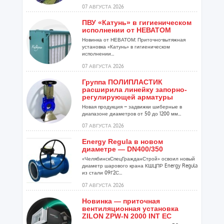
07 АВГУСТА 2026
ПВУ «Катунь» в гигиеническом
исполнении от НЕВАТОМ
Новинка от НЕВАТОМ: Приточно-вытяжная
установка «Катунь» в гигиеническом
исполнении...
07 АВГУСТА 2026
Группа ПОЛИПЛАСТИК
расширила линейку запорно-
регулирующей арматуры
Новая продукция – задвижки шиберные в
диапазоне диаметров от 50 до 1200 мм...
07 АВГУСТА 2026
Energy Regula в новом
диаметре — DN400/350
«ЧелябинскСпецГражданСтрой» освоил новый
диаметр шарового крана КШЦПР Energy Regula
из стали 09Г2С...
07 АВГУСТА 2026
Новинка — приточная
вентиляционная установка
ZILON ZPW-N 2000 INT EC