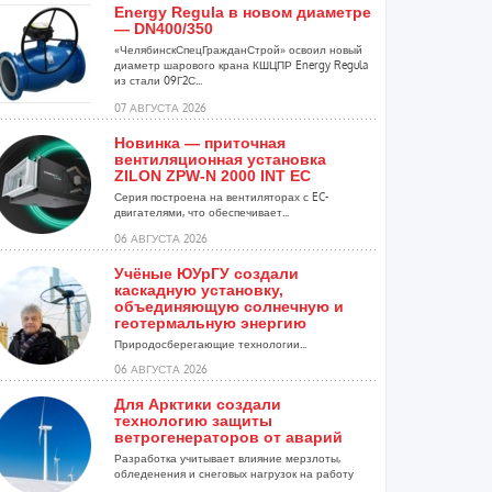
Energy Regula в новом диаметре
— DN400/350
«ЧелябинскСпецГражданСтрой» освоил новый
диаметр шарового крана КШЦПР Energy Regula
из стали 09Г2С...
07 АВГУСТА 2026
Новинка — приточная
вентиляционная установка
ZILON ZPW-N 2000 INT EC
Серия построена на вентиляторах с EC-
двигателями, что обеспечивает...
06 АВГУСТА 2026
Учёные ЮУрГУ создали
каскадную установку,
объединяющую солнечную и
геотермальную энергию
Природосберегающие технологии...
06 АВГУСТА 2026
Для Арктики создали
технологию защиты
ветрогенераторов от аварий
Разработка учитывает влияние мерзлоты,
обледенения и снеговых нагрузок на работу
установок...