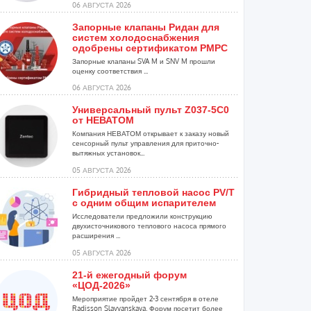
06 АВГУСТА 2026
Запорные клапаны Ридан для
систем холодоснабжения
одобрены сертификатом РМРС
Запорные клапаны SVA M и SNV M прошли
оценку соответствия ...
06 АВГУСТА 2026
Универсальный пульт Z037-5C0
от НЕВАТОМ
Компания НЕВАТОМ открывает к заказу новый
сенсорный пульт управления для приточно-
вытяжных установок...
05 АВГУСТА 2026
Гибридный тепловой насос PV/T
с одним общим испарителем
Исследователи предложили конструкцию
двухисточникового теплового насоса прямого
расширения ...
05 АВГУСТА 2026
21-й ежегодный форум
«ЦОД-2026»
Мероприятие пройдет 2-3 сентября в отеле
Radisson Slavyanskaya. Форум посетит более