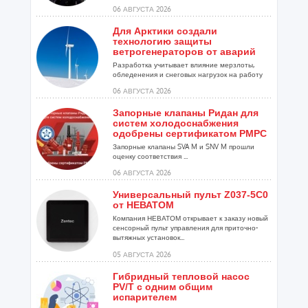
06 АВГУСТА 2026
Для Арктики создали
технологию защиты
ветрогенераторов от аварий
Разработка учитывает влияние мерзлоты,
обледенения и снеговых нагрузок на работу
установок...
06 АВГУСТА 2026
Запорные клапаны Ридан для
систем холодоснабжения
одобрены сертификатом РМРС
Запорные клапаны SVA M и SNV M прошли
оценку соответствия ...
06 АВГУСТА 2026
Универсальный пульт Z037-5C0
от НЕВАТОМ
Компания НЕВАТОМ открывает к заказу новый
сенсорный пульт управления для приточно-
вытяжных установок...
05 АВГУСТА 2026
Гибридный тепловой насос
PV/T с одним общим
испарителем