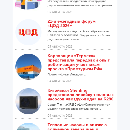
Исследователи предложили конструкцию
двухисточникового теплового насоса прямого
расширения ...
05 АВГУСТА 2026
21-й ежегодный форум
«ЦОД-2026»
Мероприятие пройдет 2-3 сентября в отеле
Radisson Slavyanskaya. Форум посетит более
двух тысяч участников...
05 АВГУСТА 2026
Корпорация «Термекс»
представила передовой опыт
роботизации участникам
проекта «Промтуризм.РФ»
Проект «Крутая Локация» ...
04 АВГУСТА 2026
Китайская Shenling
представила линейку тепловых
насосов «воздух-вода» на R290
Серия ThermaX R290 All-In-One включает три
модели теплопроизводительностью ...
04 АВГУСТА 2026
Тепловые насосы в связке с
солнечной генерацией и