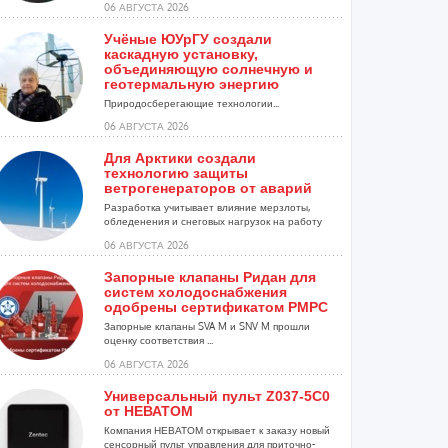
06 АВГУСТА 2026
Учёные ЮУрГУ создали
каскадную установку,
объединяющую солнечную и
геотермальную энергию
Природосберегающие технологии...
06 АВГУСТА 2026
Для Арктики создали
технологию защиты
ветрогенераторов от аварий
Разработка учитывает влияние мерзлоты,
обледенения и снеговых нагрузок на работу
установок...
06 АВГУСТА 2026
Запорные клапаны Ридан для
систем холодоснабжения
одобрены сертификатом РМРС
Запорные клапаны SVA M и SNV M прошли
оценку соответствия ...
06 АВГУСТА 2026
Универсальный пульт Z037-5C0
от НЕВАТОМ
Компания НЕВАТОМ открывает к заказу новый
сенсорный пульт управления для приточно-