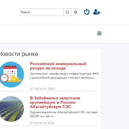
Поиск
Расширенный поиск
Новости рынка
Российский коммунальный
ресурс на исходе
Заниженные тарифы ведут инфраструктуру ЖКХ
к дальнейшей деградации, считают эксперты...
07 АВГУСТА 2026
В Забайкалье запустили
крупнейшую в России
Абагайтуйскую СЭС
Годовая выработка Абагайтуйской СЭС составит
223 221 тыс. кВт-ч...
07 АВГУСТА 2026