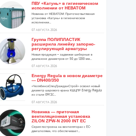
ПВУ «Катунь» в гигиеническом
исполнении от НЕВАТОМ
Новинка от НЕВАТОМ: Приточно-вытяжная
установка «Катунь» в гигиеническом
исполнении...
07 АВГУСТА 2026
Группа ПОЛИПЛАСТИК
расширила линейку запорно-
регулирующей арматуры
Новая продукция – задвижки шиберные в
диапазоне диаметров от 50 до 1200 мм...
07 АВГУСТА 2026
Energy Regula в новом диаметре
— DN400/350
«ЧелябинскСпецГражданСтрой» освоил новый
диаметр шарового крана КШЦПР Energy Regula
из стали 09Г2С...
07 АВГУСТА 2026
Новинка — приточная
вентиляционная установка
ZILON ZPW-N 2000 INT EC
Серия построена на вентиляторах с EC-
двигателями, что обеспечивает...