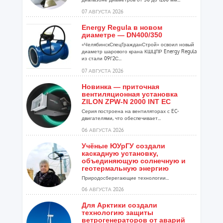
07 АВГУСТА 2026
Energy Regula в новом
диаметре — DN400/350
«ЧелябинскСпецГражданСтрой» освоил новый
диаметр шарового крана КШЦПР Energy Regula
из стали 09Г2С...
07 АВГУСТА 2026
Новинка — приточная
вентиляционная установка
ZILON ZPW-N 2000 INT EC
Серия построена на вентиляторах с EC-
двигателями, что обеспечивает...
06 АВГУСТА 2026
Учёные ЮУрГУ создали
каскадную установку,
объединяющую солнечную и
геотермальную энергию
Природосберегающие технологии...
06 АВГУСТА 2026
Для Арктики создали
технологию защиты
ветрогенераторов от аварий