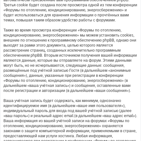
Третья cookie будет создана после просмотра одной из тем конференции
«Форумы по отоплению, кондиционированию, энергосбережению» и
будет использоваться для хранения информации о прочтённых вами
темах, повышая таким образом удобство работы с форумами.
Также во время просмотра конференции «Форумы по отоплению,
кондиционированию, энергосбережению» мы можем установить cookies,
внешние по отношению к программному обеспечению phpBB, однако они
выходят за рамки этого документа, целью которого является
рассмотрение страниц, созданных исключительно программным
обеспечением phpBB. Вторым источником получения вашей информации
являются данные, которые вы отправляете на форум. Этими данными
могут быть, но не исчерпываются, следующие данные: сообщения,
размещённые под учётной записью Гостя (в дальнейшем «анонимные
сообщения»), данные, указанные при регистрации в конференции
«Форумы по отоплению, кондиционированию, энергосбережению» (в
дальнейшем «ваша учётная запись») и сообщения, оставленные вами
после регистрации и авторизации (в дальнейшем «ваши сообщения»).
Ваша учётная запись будет содержать, как минимум, однозначно
идентифицируемое имя (в дальнейшем «ваше имя пользователя»),
индивидуальный пароль для входа под вашей учётной записью (далее
«ваш пароль») и реальный адрес email (в дальнейшем «ваш адрес email»).
Ваша информация из вашей учётной записи на форумах «Форумы по
отоплению, кондиционированию, энергосбережению» охраняется
законами о защите компьютерной информации, применяемыми в стране,
предоставляющей нам услуги хостинга. Любая информация,
запрашиваемая при регистрации в конференции «Форумы по отоплению,