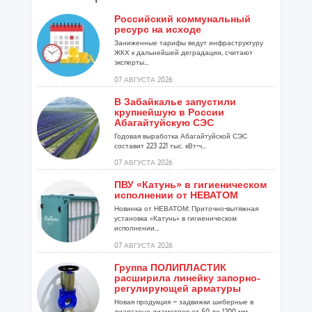
Российский коммунальный
ресурс на исходе
Заниженные тарифы ведут инфраструктуру
ЖКХ к дальнейшей деградации, считают
эксперты...
07 АВГУСТА 2026
В Забайкалье запустили
крупнейшую в России
Абагайтуйскую СЭС
Годовая выработка Абагайтуйской СЭС
составит 223 221 тыс. кВт-ч...
07 АВГУСТА 2026
ПВУ «Катунь» в гигиеническом
исполнении от НЕВАТОМ
Новинка от НЕВАТОМ: Приточно-вытяжная
установка «Катунь» в гигиеническом
исполнении...
07 АВГУСТА 2026
Группа ПОЛИПЛАСТИК
расширила линейку запорно-
регулирующей арматуры
Новая продукция – задвижки шиберные в
диапазоне диаметров от 50 до 1200 мм...