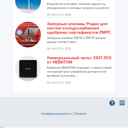
Разработка учитывает влияние мерзлоты,
обледенения и снеговых нагрузок на работу
установок...
06 АВГУСТА 2026
Запорные клапаны Ридан для
систем холодоснабжения
одобрены сертификатом РМРС
Запорные клапаны SVA M и SNV M прошли
оценку соответствия ...
06 АВГУСТА 2026
Универсальный пульт Z037-5C0
от НЕВАТОМ
Компания НЕВАТОМ открывает к заказу новый
сенсорный пульт управления для приточно-
вытяжных установок...
05 АВГУСТА 2026
Гибридный тепловой насос
PV/T с одним общим
испарителем
Исследователи предложили конструкцию
двухисточникового теплового насоса прямого
Конфиденциальность
|
Правила
расширения ...
05 АВГУСТА 2026
21-й ежегодный форум