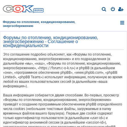
П
о
Форумы по отоплению, кондиционированию,
и
энергосбережению
с
Форумы по отоплению, кондиционированию,
к
энергосбережению - Соглашение о
конфиденциальности
Это соглашение подробно объясняет, как «Форумы по отоплению,
кондиционированию, энергосбережению» и его подразделения (в
дальнейшем «мы», «наш», «Форумы по отоплению, кондиционированию,
энергосбережению», «https://forum.c-o-k.ru») и phpBB (в дальнейшем
«они», «программное обеспечение phpBB», «www.phpbb.com», «phpBB
Limited», «phpBB Teams») используют информацию, полученную во время
любой из ваших пользовательских сессий (в дальнейшем «ваша
информация»).
Ваша информация собирается двумя способами. Во-первых, просмотр
«Форумы по отоплению, кондиционированию, энергосбережению»
приведёт к созданию программным обеспечением phpBB определённого
числа cookies (небольшие текстовые файлы, загружаемые в папку
временных файлов вашего браузера). Первые две cookie содержат
только идентификатор пользователя (в дальнейшем «user-id») и
идентификатор анонимной сессии (в дальнейшем «session-id»),
автоматически присвоенные вам программным обеспечением phpBB.