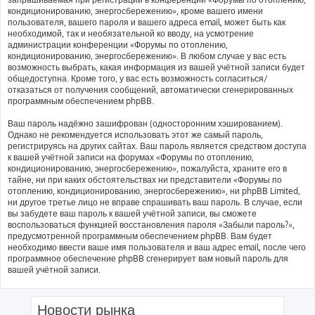
кондиционированию, энергосбережению», кроме вашего имени
пользователя, вашего пароля и вашего адреса email, может быть как
необходимой, так и необязательной ко вводу, на усмотрение
администрации конференции «Форумы по отоплению,
кондиционированию, энергосбережению». В любом случае у вас есть
возможность выбрать, какая информация из вашей учётной записи будет
общедоступна. Кроме того, у вас есть возможность согласиться/
отказаться от получения сообщений, автоматически сгенерированных
программным обеспечением phpBB.
Ваш пароль надёжно зашифрован (односторонним хэшированием).
Однако не рекомендуется использовать этот же самый пароль,
регистрируясь на других сайтах. Ваш пароль является средством доступа
к вашей учётной записи на форумах «Форумы по отоплению,
кондиционированию, энергосбережению», пожалуйста, храните его в
тайне, ни при каких обстоятельствах ни представители «Форумы по
отоплению, кондиционированию, энергосбережению», ни phpBB Limited,
ни другое третье лицо не вправе спрашивать ваш пароль. В случае, если
вы забудете ваш пароль к вашей учётной записи, вы сможете
воспользоваться функцией восстановления пароля «Забыли пароль?»,
предусмотренной программным обеспечением phpBB. Вам будет
необходимо ввести ваше имя пользователя и ваш адрес email, после чего
программное обеспечение phpBB сгенерирует вам новый пароль для
вашей учётной записи.
Новости рынка