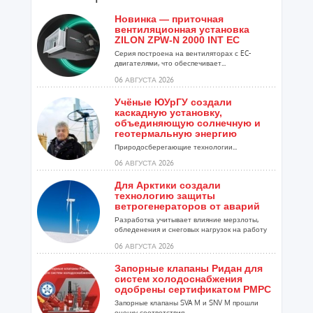
Новинка — приточная
вентиляционная установка
ZILON ZPW-N 2000 INT EC
Серия построена на вентиляторах с EC-
двигателями, что обеспечивает...
06 АВГУСТА 2026
Учёные ЮУрГУ создали
каскадную установку,
объединяющую солнечную и
геотермальную энергию
Природосберегающие технологии...
06 АВГУСТА 2026
Для Арктики создали
технологию защиты
ветрогенераторов от аварий
Разработка учитывает влияние мерзлоты,
обледенения и снеговых нагрузок на работу
установок...
06 АВГУСТА 2026
Запорные клапаны Ридан для
систем холодоснабжения
одобрены сертификатом РМРС
Запорные клапаны SVA M и SNV M прошли
оценку соответствия ...