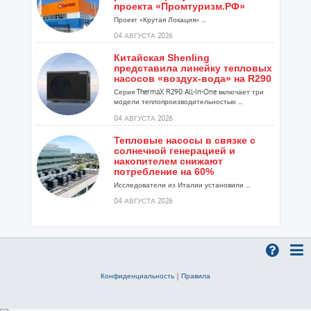
проекта «Промтуризм.РФ»
Проект «Крутая Локация» ...
04 АВГУСТА 2026
Китайская Shenling
представила линейку тепловых
насосов «воздух-вода» на R290
Серия ThermaX R290 All-In-One включает три
модели теплопроизводительностью ...
04 АВГУСТА 2026
Тепловые насосы в связке с
солнечной генерацией и
накопителем снижают
потребление на 60%
Исследователи из Италии установили ...
04 АВГУСТА 2026
«РУСКЛИМАТ Fest 2026» в Уфе
собрал свыше 700 профи
климатической отрасли
Организатором выступил торгово-
производственный холдинг «Русклимат»...
Конфиденциальность
|
Правила
03 АВГУСТА 2026
«Датарк» испытал модульный