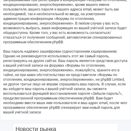
кондиционированию, энергосбережению», кроме вашего имени
пользователя, вашего пароля и вашего адреса email, может быть как
необходимой, так и необязательной ко вводу, на усмотрение
администрации конференции «Форумы по отоплению,
кондиционированию, энергосбережению». В любом случае у вас есть
возможность выбрать, какая информация из вашей учётной записи будет
общедоступна. Кроме того, у вас есть возможность согласиться/
отказаться от получения сообщений, автоматически сгенерированных
программным обеспечением phpBB.
Ваш пароль надёжно зашифрован (односторонним хэшированием).
Однако не рекомендуется использовать этот же самый пароль,
регистрируясь на других сайтах. Ваш пароль является средством доступа
к вашей учётной записи на форумах «Форумы по отоплению,
кондиционированию, энергосбережению», пожалуйста, храните его в
тайне, ни при каких обстоятельствах ни представители «Форумы по
отоплению, кондиционированию, энергосбережению», ни phpBB Limited,
ни другое третье лицо не вправе спрашивать ваш пароль. В случае, если
вы забудете ваш пароль к вашей учётной записи, вы сможете
воспользоваться функцией восстановления пароля «Забыли пароль?»,
предусмотренной программным обеспечением phpBB. Вам будет
необходимо ввести ваше имя пользователя и ваш адрес email, после чего
программное обеспечение phpBB сгенерирует вам новый пароль для
вашей учётной записи.
Новости рынка