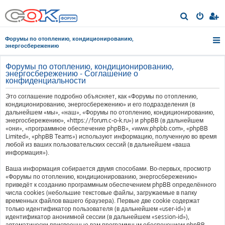
П
о
Форумы по отоплению, кондиционированию,
и
энергосбережению
с
Форумы по отоплению, кондиционированию,
к
энергосбережению - Соглашение о
конфиденциальности
Это соглашение подробно объясняет, как «Форумы по отоплению,
кондиционированию, энергосбережению» и его подразделения (в
дальнейшем «мы», «наш», «Форумы по отоплению, кондиционированию,
энергосбережению», «https://forum.c-o-k.ru») и phpBB (в дальнейшем
«они», «программное обеспечение phpBB», «www.phpbb.com», «phpBB
Limited», «phpBB Teams») используют информацию, полученную во время
любой из ваших пользовательских сессий (в дальнейшем «ваша
информация»).
Ваша информация собирается двумя способами. Во-первых, просмотр
«Форумы по отоплению, кондиционированию, энергосбережению»
приведёт к созданию программным обеспечением phpBB определённого
числа cookies (небольшие текстовые файлы, загружаемые в папку
временных файлов вашего браузера). Первые две cookie содержат
только идентификатор пользователя (в дальнейшем «user-id») и
идентификатор анонимной сессии (в дальнейшем «session-id»),
автоматически присвоенные вам программным обеспечением phpBB.