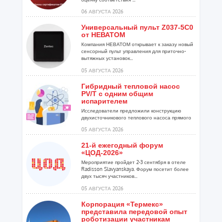
06 АВГУСТА 2026
Универсальный пульт Z037-5C0
от НЕВАТОМ
Компания НЕВАТОМ открывает к заказу новый
сенсорный пульт управления для приточно-
вытяжных установок...
05 АВГУСТА 2026
Гибридный тепловой насос
PV/T с одним общим
испарителем
Исследователи предложили конструкцию
двухисточникового теплового насоса прямого
расширения ...
05 АВГУСТА 2026
21-й ежегодный форум
«ЦОД-2026»
Мероприятие пройдет 2-3 сентября в отеле
Radisson Slavyanskaya. Форум посетит более
двух тысяч участников...
05 АВГУСТА 2026
Корпорация «Термекс»
представила передовой опыт
роботизации участникам