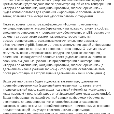
Третья cookie будет создана после просмотра одной из тем конференции
«Форумы по отоплению, кондиционированию, энергосбережению» и
будет использоваться для хранения информации о прочтённых вами
темах, повышая таким образом удобство работы с форумами.
Также во время просмотра конференции «Форумы по отоплению,
кондиционированию, энергосбережению» мы можем установить cookies,
внешние по отношению к программному обеспечению phpBB, однако они
выходят за рамки этого документа, целью которого является
рассмотрение страниц, созданных исключительно программным
обеспечением phpBB. Вторым источником получения вашей информации
являются данные, которые вы отправляете на форум. Этими данными
могут быть, но не исчерпываются, следующие данные: сообщения,
размещённые под учётной записью Гостя (в дальнейшем «анонимные
сообщения»), данные, указанные при регистрации в конференции
«Форумы по отоплению, кондиционированию, энергосбережению» (в
дальнейшем «ваша учётная запись») и сообщения, оставленные вами
после регистрации и авторизации (в дальнейшем «ваши сообщения»).
Ваша учётная запись будет содержать, как минимум, однозначно
идентифицируемое имя (в дальнейшем «ваше имя пользователя»),
индивидуальный пароль для входа под вашей учётной записью (далее
«ваш пароль») и реальный адрес email (в дальнейшем «ваш адрес email»).
Ваша информация из вашей учётной записи на форумах «Форумы по
отоплению, кондиционированию, энергосбережению» охраняется
законами о защите компьютерной информации, применяемыми в стране,
предоставляющей нам услуги хостинга. Любая информация,
запрашиваемая при регистрации в конференции «Форумы по отоплению,