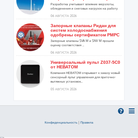
Разработка учитывает влияние мерзлоты,
обледенения и снеговых нагрузок на работу
установок...
06 АВГУСТА 2026
Запорные клапаны Ридан для
систем холодоснабжения
одобрены сертификатом РМРС
Запорные клапаны SVA M и SNV M прошли
оценку соответствия ...
06 АВГУСТА 2026
Универсальный пульт Z037-5C0
от НЕВАТОМ
Компания НЕВАТОМ открывает к заказу новый
сенсорный пульт управления для приточно-
вытяжных установок...
05 АВГУСТА 2026
Гибридный тепловой насос
PV/T с одним общим
испарителем
Исследователи предложили конструкцию
двухисточникового теплового насоса прямого
Конфиденциальность
|
Правила
расширения ...
05 АВГУСТА 2026
21-й ежегодный форум