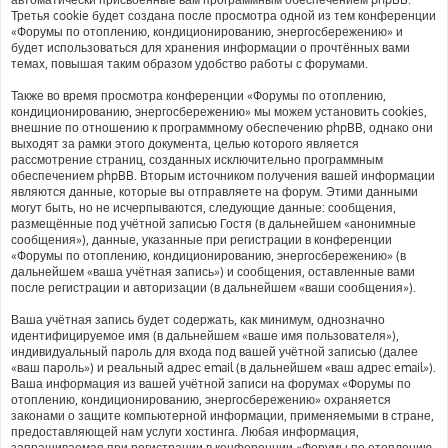
Третья cookie будет создана после просмотра одной из тем конференции
«Форумы по отоплению, кондиционированию, энергосбережению» и
будет использоваться для хранения информации о прочтённых вами
темах, повышая таким образом удобство работы с форумами.
Также во время просмотра конференции «Форумы по отоплению,
кондиционированию, энергосбережению» мы можем установить cookies,
внешние по отношению к программному обеспечению phpBB, однако они
выходят за рамки этого документа, целью которого является
рассмотрение страниц, созданных исключительно программным
обеспечением phpBB. Вторым источником получения вашей информации
являются данные, которые вы отправляете на форум. Этими данными
могут быть, но не исчерпываются, следующие данные: сообщения,
размещённые под учётной записью Гостя (в дальнейшем «анонимные
сообщения»), данные, указанные при регистрации в конференции
«Форумы по отоплению, кондиционированию, энергосбережению» (в
дальнейшем «ваша учётная запись») и сообщения, оставленные вами
после регистрации и авторизации (в дальнейшем «ваши сообщения»).
Ваша учётная запись будет содержать, как минимум, однозначно
идентифицируемое имя (в дальнейшем «ваше имя пользователя»),
индивидуальный пароль для входа под вашей учётной записью (далее
«ваш пароль») и реальный адрес email (в дальнейшем «ваш адрес email»).
Ваша информация из вашей учётной записи на форумах «Форумы по
отоплению, кондиционированию, энергосбережению» охраняется
законами о защите компьютерной информации, применяемыми в стране,
предоставляющей нам услуги хостинга. Любая информация,
запрашиваемая при регистрации в конференции «Форумы по отоплению,