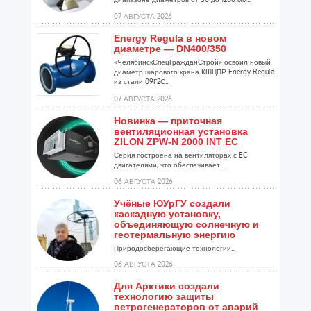
07 АВГУСТА 2026
Energy Regula в новом
диаметре — DN400/350
«ЧелябинскСпецГражданСтрой» освоил новый
диаметр шарового крана КШЦПР Energy Regula
из стали 09Г2С...
07 АВГУСТА 2026
Новинка — приточная
вентиляционная установка
ZILON ZPW-N 2000 INT EC
Серия построена на вентиляторах с EC-
двигателями, что обеспечивает...
06 АВГУСТА 2026
Учёные ЮУрГУ создали
каскадную установку,
объединяющую солнечную и
геотермальную энергию
Природосберегающие технологии...
06 АВГУСТА 2026
Для Арктики создали
технологию защиты
ветрогенераторов от аварий