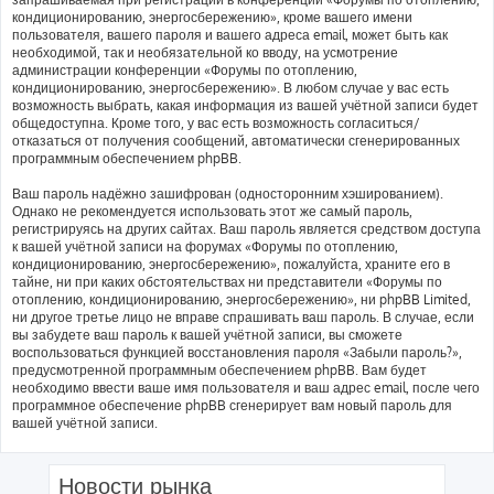
кондиционированию, энергосбережению», кроме вашего имени
пользователя, вашего пароля и вашего адреса email, может быть как
необходимой, так и необязательной ко вводу, на усмотрение
администрации конференции «Форумы по отоплению,
кондиционированию, энергосбережению». В любом случае у вас есть
возможность выбрать, какая информация из вашей учётной записи будет
общедоступна. Кроме того, у вас есть возможность согласиться/
отказаться от получения сообщений, автоматически сгенерированных
программным обеспечением phpBB.
Ваш пароль надёжно зашифрован (односторонним хэшированием).
Однако не рекомендуется использовать этот же самый пароль,
регистрируясь на других сайтах. Ваш пароль является средством доступа
к вашей учётной записи на форумах «Форумы по отоплению,
кондиционированию, энергосбережению», пожалуйста, храните его в
тайне, ни при каких обстоятельствах ни представители «Форумы по
отоплению, кондиционированию, энергосбережению», ни phpBB Limited,
ни другое третье лицо не вправе спрашивать ваш пароль. В случае, если
вы забудете ваш пароль к вашей учётной записи, вы сможете
воспользоваться функцией восстановления пароля «Забыли пароль?»,
предусмотренной программным обеспечением phpBB. Вам будет
необходимо ввести ваше имя пользователя и ваш адрес email, после чего
программное обеспечение phpBB сгенерирует вам новый пароль для
вашей учётной записи.
Новости рынка