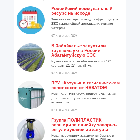
Российский коммунальный
ресурс на исходе
Заниженные тарифы ведут инфраструктуру
ЖКХ к дальнейшей деградации, считают
эксперты...
07 АВГУСТА 2026
В Забайкалье запустили
крупнейшую в России
Абагайтуйскую СЭС
Годовая выработка Абагайтуйской СЭС
составит 223 221 тыс. кВт-ч...
07 АВГУСТА 2026
ПВУ «Катунь» в гигиеническом
исполнении от НЕВАТОМ
Новинка от НЕВАТОМ: Приточно-вытяжная
установка «Катунь» в гигиеническом
исполнении...
07 АВГУСТА 2026
Группа ПОЛИПЛАСТИК
расширила линейку запорно-
регулирующей арматуры
Новая продукция – задвижки шиберные в
диапазоне диаметров от 50 до 1200 мм...