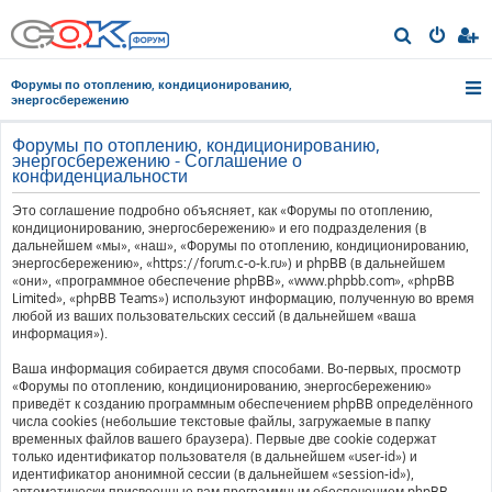
П
о
Форумы по отоплению, кондиционированию,
и
энергосбережению
с
Форумы по отоплению, кондиционированию,
к
энергосбережению - Соглашение о
конфиденциальности
Это соглашение подробно объясняет, как «Форумы по отоплению,
кондиционированию, энергосбережению» и его подразделения (в
дальнейшем «мы», «наш», «Форумы по отоплению, кондиционированию,
энергосбережению», «https://forum.c-o-k.ru») и phpBB (в дальнейшем
«они», «программное обеспечение phpBB», «www.phpbb.com», «phpBB
Limited», «phpBB Teams») используют информацию, полученную во время
любой из ваших пользовательских сессий (в дальнейшем «ваша
информация»).
Ваша информация собирается двумя способами. Во-первых, просмотр
«Форумы по отоплению, кондиционированию, энергосбережению»
приведёт к созданию программным обеспечением phpBB определённого
числа cookies (небольшие текстовые файлы, загружаемые в папку
временных файлов вашего браузера). Первые две cookie содержат
только идентификатор пользователя (в дальнейшем «user-id») и
идентификатор анонимной сессии (в дальнейшем «session-id»),
автоматически присвоенные вам программным обеспечением phpBB.