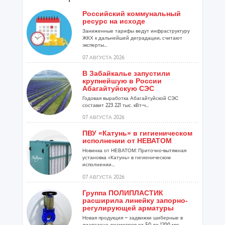
Российский коммунальный
ресурс на исходе
Заниженные тарифы ведут инфраструктуру
ЖКХ к дальнейшей деградации, считают
эксперты...
07 АВГУСТА 2026
В Забайкалье запустили
крупнейшую в России
Абагайтуйскую СЭС
Годовая выработка Абагайтуйской СЭС
составит 223 221 тыс. кВт-ч...
07 АВГУСТА 2026
ПВУ «Катунь» в гигиеническом
исполнении от НЕВАТОМ
Новинка от НЕВАТОМ: Приточно-вытяжная
установка «Катунь» в гигиеническом
исполнении...
07 АВГУСТА 2026
Группа ПОЛИПЛАСТИК
расширила линейку запорно-
регулирующей арматуры
Новая продукция – задвижки шиберные в
диапазоне диаметров от 50 до 1200 мм...