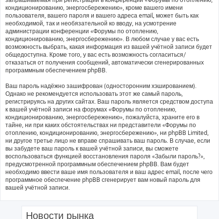
кондиционированию, энергосбережению», кроме вашего имени
пользователя, вашего пароля и вашего адреса email, может быть как
необходимой, так и необязательной ко вводу, на усмотрение
администрации конференции «Форумы по отоплению,
кондиционированию, энергосбережению». В любом случае у вас есть
возможность выбрать, какая информация из вашей учётной записи будет
общедоступна. Кроме того, у вас есть возможность согласиться/
отказаться от получения сообщений, автоматически сгенерированных
программным обеспечением phpBB.
Ваш пароль надёжно зашифрован (односторонним хэшированием).
Однако не рекомендуется использовать этот же самый пароль,
регистрируясь на других сайтах. Ваш пароль является средством доступа
к вашей учётной записи на форумах «Форумы по отоплению,
кондиционированию, энергосбережению», пожалуйста, храните его в
тайне, ни при каких обстоятельствах ни представители «Форумы по
отоплению, кондиционированию, энергосбережению», ни phpBB Limited,
ни другое третье лицо не вправе спрашивать ваш пароль. В случае, если
вы забудете ваш пароль к вашей учётной записи, вы сможете
воспользоваться функцией восстановления пароля «Забыли пароль?»,
предусмотренной программным обеспечением phpBB. Вам будет
необходимо ввести ваше имя пользователя и ваш адрес email, после чего
программное обеспечение phpBB сгенерирует вам новый пароль для
вашей учётной записи.
Новости рынка