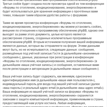
Третья cookie будет создана после просмотра одной из тем конференции
«Форумы по отоплению, кондиционированию, энергосбережению» и
будет использоваться для хранения информации о прочтённых вами
темах, повышая таким образом удобство работы с форумами.
Также во время просмотра конференции «Форумы по отоплению,
кондиционированию, энергосбережению» мы можем установить cookies,
внешние по отношению к программному обеспечению phpBB, однако они
выходят за рамки этого документа, целью которого является
рассмотрение страниц, созданных исключительно программным
обеспечением phpBB. Вторым источником получения вашей информации
являются данные, которые вы отправляете на форум. Этими данными
могут быть, но не исчерпываются, следующие данные: сообщения,
размещённые под учётной записью Гостя (в дальнейшем «анонимные
сообщения»), данные, указанные при регистрации в конференции
«Форумы по отоплению, кондиционированию, энергосбережению» (в
дальнейшем «ваша учётная запись») и сообщения, оставленные вами
после регистрации и авторизации (в дальнейшем «ваши сообщения»).
Ваша учётная запись будет содержать, как минимум, однозначно
идентифицируемое имя (в дальнейшем «ваше имя пользователя»),
индивидуальный пароль для входа под вашей учётной записью (далее
«ваш пароль») и реальный адрес email (в дальнейшем «ваш адрес email»).
Ваша информация из вашей учётной записи на форумах «Форумы по
отоплению, кондиционированию, энергосбережению» охраняется
законами о защите компьютерной информации, применяемыми в стране,
предоставляющей нам услуги хостинга. Любая информация,
запрашиваемая при регистрации в конференции «Форумы по отоплению,