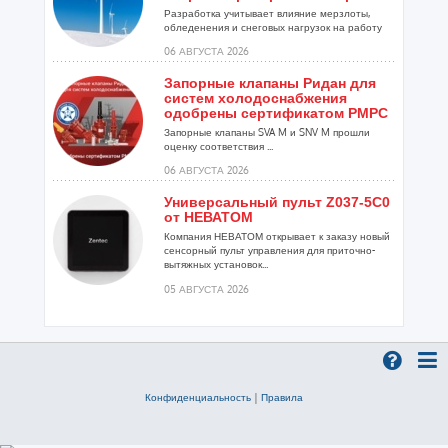
Разработка учитывает влияние мерзлоты,
обледенения и снеговых нагрузок на работу
установок...
06 АВГУСТА 2026
Запорные клапаны Ридан для
систем холодоснабжения
одобрены сертификатом РМРС
Запорные клапаны SVA M и SNV M прошли
оценку соответствия ...
06 АВГУСТА 2026
Универсальный пульт Z037-5C0
от НЕВАТОМ
Компания НЕВАТОМ открывает к заказу новый
сенсорный пульт управления для приточно-
вытяжных установок...
05 АВГУСТА 2026
Гибридный тепловой насос
PV/T с одним общим
испарителем
Исследователи предложили конструкцию
двухисточникового теплового насоса прямого
Конфиденциальность
|
Правила
расширения ...
05 АВГУСТА 2026
21-й ежегодный форум