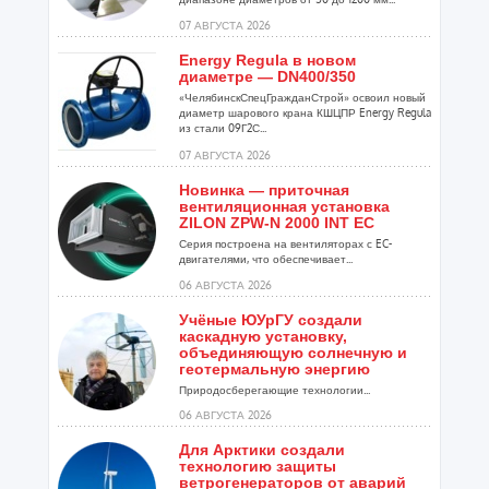
07 АВГУСТА 2026
Energy Regula в новом
диаметре — DN400/350
«ЧелябинскСпецГражданСтрой» освоил новый
диаметр шарового крана КШЦПР Energy Regula
из стали 09Г2С...
07 АВГУСТА 2026
Новинка — приточная
вентиляционная установка
ZILON ZPW-N 2000 INT EC
Серия построена на вентиляторах с EC-
двигателями, что обеспечивает...
06 АВГУСТА 2026
Учёные ЮУрГУ создали
каскадную установку,
объединяющую солнечную и
геотермальную энергию
Природосберегающие технологии...
06 АВГУСТА 2026
Для Арктики создали
технологию защиты
ветрогенераторов от аварий