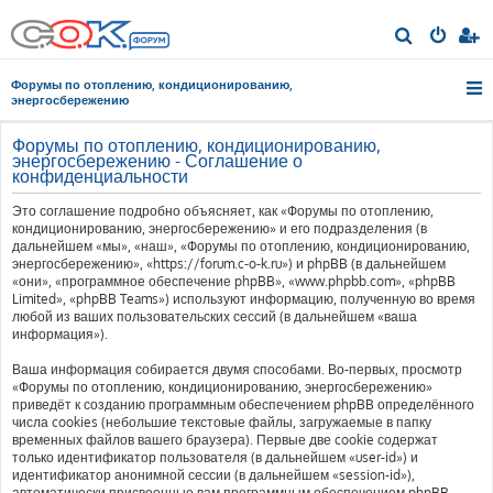
П
о
Форумы по отоплению, кондиционированию,
и
энергосбережению
с
Форумы по отоплению, кондиционированию,
к
энергосбережению - Соглашение о
конфиденциальности
Это соглашение подробно объясняет, как «Форумы по отоплению,
кондиционированию, энергосбережению» и его подразделения (в
дальнейшем «мы», «наш», «Форумы по отоплению, кондиционированию,
энергосбережению», «https://forum.c-o-k.ru») и phpBB (в дальнейшем
«они», «программное обеспечение phpBB», «www.phpbb.com», «phpBB
Limited», «phpBB Teams») используют информацию, полученную во время
любой из ваших пользовательских сессий (в дальнейшем «ваша
информация»).
Ваша информация собирается двумя способами. Во-первых, просмотр
«Форумы по отоплению, кондиционированию, энергосбережению»
приведёт к созданию программным обеспечением phpBB определённого
числа cookies (небольшие текстовые файлы, загружаемые в папку
временных файлов вашего браузера). Первые две cookie содержат
только идентификатор пользователя (в дальнейшем «user-id») и
идентификатор анонимной сессии (в дальнейшем «session-id»),
автоматически присвоенные вам программным обеспечением phpBB.