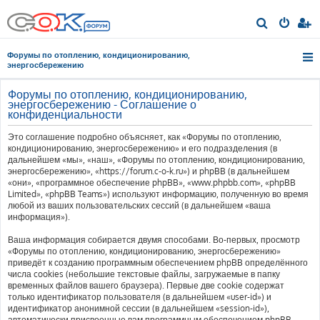
П
о
Форумы по отоплению, кондиционированию,
и
энергосбережению
с
Форумы по отоплению, кондиционированию,
к
энергосбережению - Соглашение о
конфиденциальности
Это соглашение подробно объясняет, как «Форумы по отоплению,
кондиционированию, энергосбережению» и его подразделения (в
дальнейшем «мы», «наш», «Форумы по отоплению, кондиционированию,
энергосбережению», «https://forum.c-o-k.ru») и phpBB (в дальнейшем
«они», «программное обеспечение phpBB», «www.phpbb.com», «phpBB
Limited», «phpBB Teams») используют информацию, полученную во время
любой из ваших пользовательских сессий (в дальнейшем «ваша
информация»).
Ваша информация собирается двумя способами. Во-первых, просмотр
«Форумы по отоплению, кондиционированию, энергосбережению»
приведёт к созданию программным обеспечением phpBB определённого
числа cookies (небольшие текстовые файлы, загружаемые в папку
временных файлов вашего браузера). Первые две cookie содержат
только идентификатор пользователя (в дальнейшем «user-id») и
идентификатор анонимной сессии (в дальнейшем «session-id»),
автоматически присвоенные вам программным обеспечением phpBB.