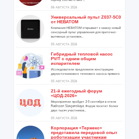
06 АВГУСТА 2026
Универсальный пульт Z037-5C0
от НЕВАТОМ
Компания НЕВАТОМ открывает к заказу новый
сенсорный пульт управления для приточно-
вытяжных установок...
05 АВГУСТА 2026
Гибридный тепловой насос
PV/T с одним общим
испарителем
Исследователи предложили конструкцию
двухисточникового теплового насоса прямого
расширения ...
05 АВГУСТА 2026
21-й ежегодный форум
«ЦОД-2026»
Мероприятие пройдет 2-3 сентября в отеле
Radisson Slavyanskaya. Форум посетит более
двух тысяч участников...
05 АВГУСТА 2026
Корпорация «Термекс»
представила передовой опыт
роботизации участникам