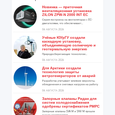
Новинка — приточная
вентиляционная установка
ZILON ZPW-N 2000 INT EC
Серия построена на вентиляторах с EC-
двигателями, что обеспечивает...
06 АВГУСТА 2026
Учёные ЮУрГУ создали
каскадную установку,
объединяющую солнечную и
геотермальную энергию
Природосберегающие технологии...
06 АВГУСТА 2026
Для Арктики создали
технологию защиты
ветрогенераторов от аварий
Разработка учитывает влияние мерзлоты,
обледенения и снеговых нагрузок на работу
установок...
06 АВГУСТА 2026
Запорные клапаны Ридан для
систем холодоснабжения
одобрены сертификатом РМРС
Запорные клапаны SVA M и SNV M прошли
оценку соответствия ...