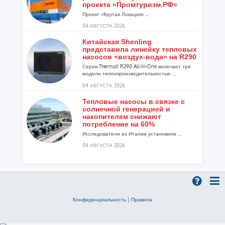
проекта «Промтуризм.РФ»
Проект «Крутая Локация» ...
04 АВГУСТА 2026
Китайская Shenling
представила линейку тепловых
насосов «воздух-вода» на R290
Серия ThermaX R290 All-In-One включает три
модели теплопроизводительностью ...
04 АВГУСТА 2026
Тепловые насосы в связке с
солнечной генерацией и
накопителем снижают
потребление на 60%
Исследователи из Италии установили ...
04 АВГУСТА 2026
«РУСКЛИМАТ Fest 2026» в Уфе
собрал свыше 700 профи
климатической отрасли
Организатором выступил торгово-
производственный холдинг «Русклимат»...
Конфиденциальность
|
Правила
03 АВГУСТА 2026
«Датарк» испытал модульный