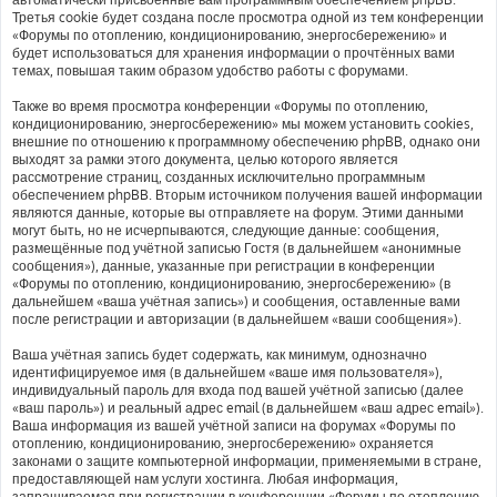
Третья cookie будет создана после просмотра одной из тем конференции
«Форумы по отоплению, кондиционированию, энергосбережению» и
будет использоваться для хранения информации о прочтённых вами
темах, повышая таким образом удобство работы с форумами.
Также во время просмотра конференции «Форумы по отоплению,
кондиционированию, энергосбережению» мы можем установить cookies,
внешние по отношению к программному обеспечению phpBB, однако они
выходят за рамки этого документа, целью которого является
рассмотрение страниц, созданных исключительно программным
обеспечением phpBB. Вторым источником получения вашей информации
являются данные, которые вы отправляете на форум. Этими данными
могут быть, но не исчерпываются, следующие данные: сообщения,
размещённые под учётной записью Гостя (в дальнейшем «анонимные
сообщения»), данные, указанные при регистрации в конференции
«Форумы по отоплению, кондиционированию, энергосбережению» (в
дальнейшем «ваша учётная запись») и сообщения, оставленные вами
после регистрации и авторизации (в дальнейшем «ваши сообщения»).
Ваша учётная запись будет содержать, как минимум, однозначно
идентифицируемое имя (в дальнейшем «ваше имя пользователя»),
индивидуальный пароль для входа под вашей учётной записью (далее
«ваш пароль») и реальный адрес email (в дальнейшем «ваш адрес email»).
Ваша информация из вашей учётной записи на форумах «Форумы по
отоплению, кондиционированию, энергосбережению» охраняется
законами о защите компьютерной информации, применяемыми в стране,
предоставляющей нам услуги хостинга. Любая информация,
запрашиваемая при регистрации в конференции «Форумы по отоплению,