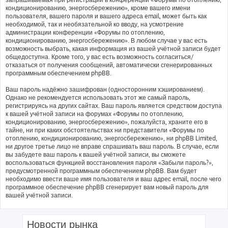
кондиционированию, энергосбережению», кроме вашего имени
пользователя, вашего пароля и вашего адреса email, может быть как
необходимой, так и необязательной ко вводу, на усмотрение
администрации конференции «Форумы по отоплению,
кондиционированию, энергосбережению». В любом случае у вас есть
возможность выбрать, какая информация из вашей учётной записи будет
общедоступна. Кроме того, у вас есть возможность согласиться/
отказаться от получения сообщений, автоматически сгенерированных
программным обеспечением phpBB.
Ваш пароль надёжно зашифрован (односторонним хэшированием).
Однако не рекомендуется использовать этот же самый пароль,
регистрируясь на других сайтах. Ваш пароль является средством доступа
к вашей учётной записи на форумах «Форумы по отоплению,
кондиционированию, энергосбережению», пожалуйста, храните его в
тайне, ни при каких обстоятельствах ни представители «Форумы по
отоплению, кондиционированию, энергосбережению», ни phpBB Limited,
ни другое третье лицо не вправе спрашивать ваш пароль. В случае, если
вы забудете ваш пароль к вашей учётной записи, вы сможете
воспользоваться функцией восстановления пароля «Забыли пароль?»,
предусмотренной программным обеспечением phpBB. Вам будет
необходимо ввести ваше имя пользователя и ваш адрес email, после чего
программное обеспечение phpBB сгенерирует вам новый пароль для
вашей учётной записи.
Новости рынка