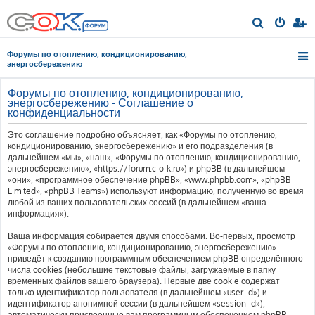
П
о
Форумы по отоплению, кондиционированию,
и
энергосбережению
с
Форумы по отоплению, кондиционированию,
к
энергосбережению - Соглашение о
конфиденциальности
Это соглашение подробно объясняет, как «Форумы по отоплению,
кондиционированию, энергосбережению» и его подразделения (в
дальнейшем «мы», «наш», «Форумы по отоплению, кондиционированию,
энергосбережению», «https://forum.c-o-k.ru») и phpBB (в дальнейшем
«они», «программное обеспечение phpBB», «www.phpbb.com», «phpBB
Limited», «phpBB Teams») используют информацию, полученную во время
любой из ваших пользовательских сессий (в дальнейшем «ваша
информация»).
Ваша информация собирается двумя способами. Во-первых, просмотр
«Форумы по отоплению, кондиционированию, энергосбережению»
приведёт к созданию программным обеспечением phpBB определённого
числа cookies (небольшие текстовые файлы, загружаемые в папку
временных файлов вашего браузера). Первые две cookie содержат
только идентификатор пользователя (в дальнейшем «user-id») и
идентификатор анонимной сессии (в дальнейшем «session-id»),
автоматически присвоенные вам программным обеспечением phpBB.