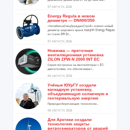
07 АВГУСТА 2026
Energy Regula в новом
диаметре — DN400/350
«ЧелябинскСпецГражданСтрой» освоил новый
диаметр шарового крана КШЦПР Energy Regula
из стали 09Г2С...
07 АВГУСТА 2026
Новинка — приточная
вентиляционная установка
ZILON ZPW-N 2000 INT EC
Серия построена на вентиляторах с EC-
двигателями, что обеспечивает...
06 АВГУСТА 2026
Учёные ЮУрГУ создали
каскадную установку,
объединяющую солнечную и
геотермальную энергию
Природосберегающие технологии...
06 АВГУСТА 2026
Для Арктики создали
технологию защиты
ветрогенераторов от аварий