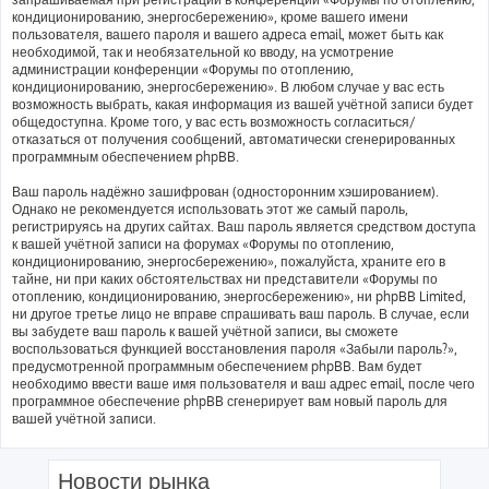
кондиционированию, энергосбережению», кроме вашего имени
пользователя, вашего пароля и вашего адреса email, может быть как
необходимой, так и необязательной ко вводу, на усмотрение
администрации конференции «Форумы по отоплению,
кондиционированию, энергосбережению». В любом случае у вас есть
возможность выбрать, какая информация из вашей учётной записи будет
общедоступна. Кроме того, у вас есть возможность согласиться/
отказаться от получения сообщений, автоматически сгенерированных
программным обеспечением phpBB.
Ваш пароль надёжно зашифрован (односторонним хэшированием).
Однако не рекомендуется использовать этот же самый пароль,
регистрируясь на других сайтах. Ваш пароль является средством доступа
к вашей учётной записи на форумах «Форумы по отоплению,
кондиционированию, энергосбережению», пожалуйста, храните его в
тайне, ни при каких обстоятельствах ни представители «Форумы по
отоплению, кондиционированию, энергосбережению», ни phpBB Limited,
ни другое третье лицо не вправе спрашивать ваш пароль. В случае, если
вы забудете ваш пароль к вашей учётной записи, вы сможете
воспользоваться функцией восстановления пароля «Забыли пароль?»,
предусмотренной программным обеспечением phpBB. Вам будет
необходимо ввести ваше имя пользователя и ваш адрес email, после чего
программное обеспечение phpBB сгенерирует вам новый пароль для
вашей учётной записи.
Новости рынка