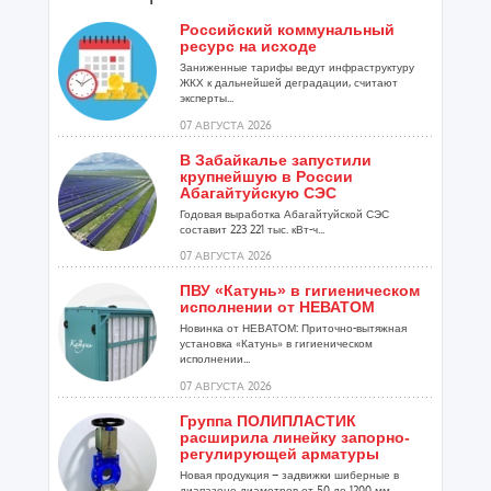
Российский коммунальный
ресурс на исходе
Заниженные тарифы ведут инфраструктуру
ЖКХ к дальнейшей деградации, считают
эксперты...
07 АВГУСТА 2026
В Забайкалье запустили
крупнейшую в России
Абагайтуйскую СЭС
Годовая выработка Абагайтуйской СЭС
составит 223 221 тыс. кВт-ч...
07 АВГУСТА 2026
ПВУ «Катунь» в гигиеническом
исполнении от НЕВАТОМ
Новинка от НЕВАТОМ: Приточно-вытяжная
установка «Катунь» в гигиеническом
исполнении...
07 АВГУСТА 2026
Группа ПОЛИПЛАСТИК
расширила линейку запорно-
регулирующей арматуры
Новая продукция – задвижки шиберные в
диапазоне диаметров от 50 до 1200 мм...