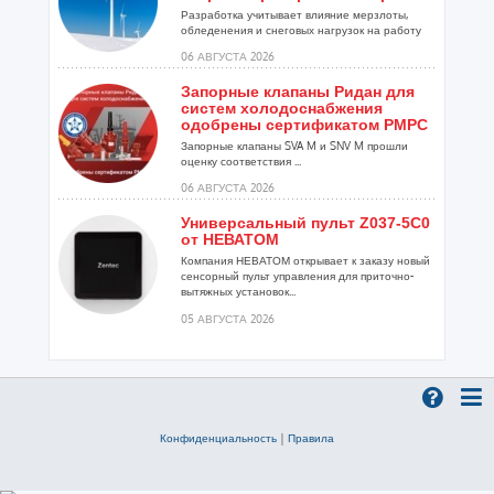
Разработка учитывает влияние мерзлоты,
обледенения и снеговых нагрузок на работу
установок...
06 АВГУСТА 2026
Запорные клапаны Ридан для
систем холодоснабжения
одобрены сертификатом РМРС
Запорные клапаны SVA M и SNV M прошли
оценку соответствия ...
06 АВГУСТА 2026
Универсальный пульт Z037-5C0
от НЕВАТОМ
Компания НЕВАТОМ открывает к заказу новый
сенсорный пульт управления для приточно-
вытяжных установок...
05 АВГУСТА 2026
Гибридный тепловой насос
PV/T с одним общим
испарителем
Исследователи предложили конструкцию
двухисточникового теплового насоса прямого
Конфиденциальность
|
Правила
расширения ...
05 АВГУСТА 2026
21-й ежегодный форум