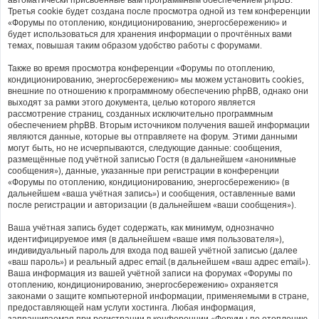
Третья cookie будет создана после просмотра одной из тем конференции
«Форумы по отоплению, кондиционированию, энергосбережению» и
будет использоваться для хранения информации о прочтённых вами
темах, повышая таким образом удобство работы с форумами.
Также во время просмотра конференции «Форумы по отоплению,
кондиционированию, энергосбережению» мы можем установить cookies,
внешние по отношению к программному обеспечению phpBB, однако они
выходят за рамки этого документа, целью которого является
рассмотрение страниц, созданных исключительно программным
обеспечением phpBB. Вторым источником получения вашей информации
являются данные, которые вы отправляете на форум. Этими данными
могут быть, но не исчерпываются, следующие данные: сообщения,
размещённые под учётной записью Гостя (в дальнейшем «анонимные
сообщения»), данные, указанные при регистрации в конференции
«Форумы по отоплению, кондиционированию, энергосбережению» (в
дальнейшем «ваша учётная запись») и сообщения, оставленные вами
после регистрации и авторизации (в дальнейшем «ваши сообщения»).
Ваша учётная запись будет содержать, как минимум, однозначно
идентифицируемое имя (в дальнейшем «ваше имя пользователя»),
индивидуальный пароль для входа под вашей учётной записью (далее
«ваш пароль») и реальный адрес email (в дальнейшем «ваш адрес email»).
Ваша информация из вашей учётной записи на форумах «Форумы по
отоплению, кондиционированию, энергосбережению» охраняется
законами о защите компьютерной информации, применяемыми в стране,
предоставляющей нам услуги хостинга. Любая информация,
запрашиваемая при регистрации в конференции «Форумы по отоплению,