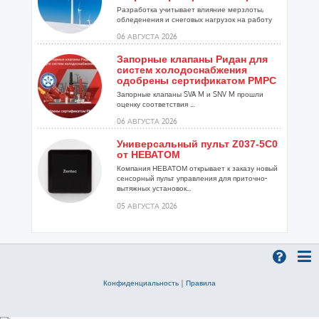
Разработка учитывает влияние мерзлоты,
обледенения и снеговых нагрузок на работу
установок...
06 АВГУСТА 2026
Запорные клапаны Ридан для
систем холодоснабжения
одобрены сертификатом РМРС
Запорные клапаны SVA M и SNV M прошли
оценку соответствия ...
06 АВГУСТА 2026
Универсальный пульт Z037-5C0
от НЕВАТОМ
Компания НЕВАТОМ открывает к заказу новый
сенсорный пульт управления для приточно-
вытяжных установок...
05 АВГУСТА 2026
Гибридный тепловой насос
PV/T с одним общим
испарителем
Исследователи предложили конструкцию
двухисточникового теплового насоса прямого
Конфиденциальность
|
Правила
расширения ...
05 АВГУСТА 2026
21-й ежегодный форум