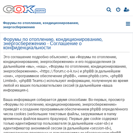
П
о
Форумы по отоплению, кондиционированию,
и
энергосбережению
с
Форумы по отоплению, кондиционированию,
к
энергосбережению - Соглашение о
конфиденциальности
Это соглашение подробно объясняет, как «Форумы по отоплению,
кондиционированию, энергосбережению» и его подразделения (в
дальнейшем «мы», «наш», «Форумы по отоплению, кондиционированию,
энергосбережению», «https://forum.c-o-k.ru») и phpBB (в дальнейшем
«они», «программное обеспечение phpBB», «www.phpbb.com», «phpBB
Limited», «phpBB Teams») используют информацию, полученную во время
любой из ваших пользовательских сессий (в дальнейшем «ваша
информация»).
Ваша информация собирается двумя способами. Во-первых, просмотр
«Форумы по отоплению, кондиционированию, энергосбережению»
приведёт к созданию программным обеспечением phpBB определённого
числа cookies (небольшие текстовые файлы, загружаемые в папку
временных файлов вашего браузера). Первые две cookie содержат
только идентификатор пользователя (в дальнейшем «user-id») и
идентификатор анонимной сессии (в дальнейшем «session-id»),
автоматически присвоенные вам программным обеспечением phpBB.