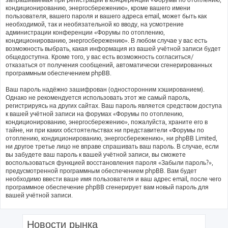
кондиционированию, энергосбережению», кроме вашего имени
пользователя, вашего пароля и вашего адреса email, может быть как
необходимой, так и необязательной ко вводу, на усмотрение
администрации конференции «Форумы по отоплению,
кондиционированию, энергосбережению». В любом случае у вас есть
возможность выбрать, какая информация из вашей учётной записи будет
общедоступна. Кроме того, у вас есть возможность согласиться/
отказаться от получения сообщений, автоматически сгенерированных
программным обеспечением phpBB.
Ваш пароль надёжно зашифрован (односторонним хэшированием).
Однако не рекомендуется использовать этот же самый пароль,
регистрируясь на других сайтах. Ваш пароль является средством доступа
к вашей учётной записи на форумах «Форумы по отоплению,
кондиционированию, энергосбережению», пожалуйста, храните его в
тайне, ни при каких обстоятельствах ни представители «Форумы по
отоплению, кондиционированию, энергосбережению», ни phpBB Limited,
ни другое третье лицо не вправе спрашивать ваш пароль. В случае, если
вы забудете ваш пароль к вашей учётной записи, вы сможете
воспользоваться функцией восстановления пароля «Забыли пароль?»,
предусмотренной программным обеспечением phpBB. Вам будет
необходимо ввести ваше имя пользователя и ваш адрес email, после чего
программное обеспечение phpBB сгенерирует вам новый пароль для
вашей учётной записи.
Новости рынка