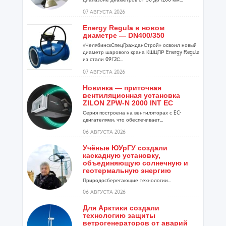
07 АВГУСТА 2026
Energy Regula в новом
диаметре — DN400/350
«ЧелябинскСпецГражданСтрой» освоил новый
диаметр шарового крана КШЦПР Energy Regula
из стали 09Г2С...
07 АВГУСТА 2026
Новинка — приточная
вентиляционная установка
ZILON ZPW-N 2000 INT EC
Серия построена на вентиляторах с EC-
двигателями, что обеспечивает...
06 АВГУСТА 2026
Учёные ЮУрГУ создали
каскадную установку,
объединяющую солнечную и
геотермальную энергию
Природосберегающие технологии...
06 АВГУСТА 2026
Для Арктики создали
технологию защиты
ветрогенераторов от аварий