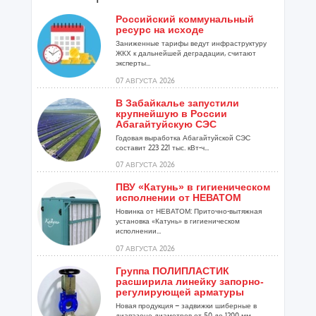
Российский коммунальный
ресурс на исходе
Заниженные тарифы ведут инфраструктуру
ЖКХ к дальнейшей деградации, считают
эксперты...
07 АВГУСТА 2026
В Забайкалье запустили
крупнейшую в России
Абагайтуйскую СЭС
Годовая выработка Абагайтуйской СЭС
составит 223 221 тыс. кВт-ч...
07 АВГУСТА 2026
ПВУ «Катунь» в гигиеническом
исполнении от НЕВАТОМ
Новинка от НЕВАТОМ: Приточно-вытяжная
установка «Катунь» в гигиеническом
исполнении...
07 АВГУСТА 2026
Группа ПОЛИПЛАСТИК
расширила линейку запорно-
регулирующей арматуры
Новая продукция – задвижки шиберные в
диапазоне диаметров от 50 до 1200 мм...