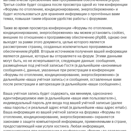
Третья cookie будет создана после просмотра одной из тем конференции
«Форумы по отоплению, кондиционированию, энергосбережению» и
будет использоваться для хранения информации о прочтённых вами
темах, повышая таким образом удобство работы с форумами.
Также во время просмотра конференции «Форумы по отоплению,
кондиционированию, энергосбережению» мы можем установить cookies,
внешние по отношению к программному обеспечению phpBB, однако они
выходят за рамки этого документа, целью которого является
рассмотрение страниц, созданных исключительно программным
обеспечением phpBB. Вторым источником получения вашей информации
являются данные, которые вы отправляете на форум. Этими данными
могут быть, но не исчерпываются, следующие данные: сообщения,
размещённые под учётной записью Гостя (в дальнейшем «анонимные
сообщения»), данные, указанные при регистрации в конференции
«Форумы по отоплению, кондиционированию, энергосбережению» (в
дальнейшем «ваша учётная запись») и сообщения, оставленные вами
после регистрации и авторизации (в дальнейшем «ваши сообщения»).
Ваша учётная запись будет содержать, как минимум, однозначно
идентифицируемое имя (в дальнейшем «ваше имя пользователя»),
индивидуальный пароль для входа под вашей учётной записью (далее
«ваш пароль») и реальный адрес email (в дальнейшем «ваш адрес email»).
Ваша информация из вашей учётной записи на форумах «Форумы по
отоплению, кондиционированию, энергосбережению» охраняется
законами о защите компьютерной информации, применяемыми в стране,
предоставляющей нам услуги хостинга. Любая информация,
запрашиваемая при регистрации в конференции «Форумы по отоплению,