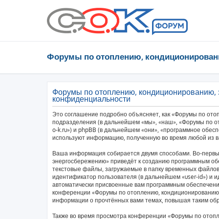
Форумы по отоплению, кондиционирован
Форумы по отоплению, кондиционированию, 
конфиденциальности
Это соглашение подробно объясняет, как «Форумы по ото
подразделения (в дальнейшем «мы», «наш», «Форумы по от
o-k.ru») и phpBB (в дальнейшем «они», «программное обес
используют информацию, полученную во время любой из в
Ваша информация собирается двумя способами. Во-первы
энергосбережению» приведёт к созданию программным об
текстовые файлы, загружаемые в папку временных файлов 
идентификатор пользователя (в дальнейшем «user-id») и и
автоматически присвоенные вам программным обеспечение
конференции «Форумы по отоплению, кондиционированию,
информации о прочтённых вами темах, повышая таким об
Также во время просмотра конференции «Форумы по отоп