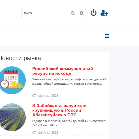
Поиск
Расширенный поиск
Новости рынка
Российский коммунальный
ресурс на исходе
Заниженные тарифы ведут инфраструктуру ЖКХ
к дальнейшей деградации, считают эксперты...
07 АВГУСТА 2026
В Забайкалье запустили
крупнейшую в России
Абагайтуйскую СЭС
Годовая выработка Абагайтуйской СЭС составит
223 221 тыс. кВт-ч...
07 АВГУСТА 2026