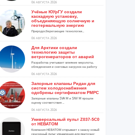
06 АВГУСТА 2026
Учёные ЮУрГУ создали
каскадную установку,
объединяющую солнечную и
геотермальную энергию
Природосберегающие технологии...
06 АВГУСТА 2026
Для Арктики создали
технологию защиты
ветрогенераторов от аварий
Разработка учитывает влияние мерзлоты,
обледенения и снеговых нагрузок на работу
установок...
06 АВГУСТА 2026
Запорные клапаны Ридан для
систем холодоснабжения
одобрены сертификатом РМРС
Запорные клапаны SVA M и SNV M прошли
оценку соответствия ...
06 АВГУСТА 2026
Универсальный пульт Z037-5C0
от НЕВАТОМ
Компания НЕВАТОМ открывает к заказу новый
сенсорный пульт управления для приточно-