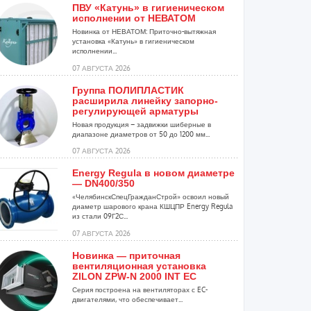
ПВУ «Катунь» в гигиеническом
исполнении от НЕВАТОМ
Новинка от НЕВАТОМ: Приточно-вытяжная
установка «Катунь» в гигиеническом
исполнении...
07 АВГУСТА 2026
Группа ПОЛИПЛАСТИК
расширила линейку запорно-
регулирующей арматуры
Новая продукция – задвижки шиберные в
диапазоне диаметров от 50 до 1200 мм...
07 АВГУСТА 2026
Energy Regula в новом диаметре
— DN400/350
«ЧелябинскСпецГражданСтрой» освоил новый
диаметр шарового крана КШЦПР Energy Regula
из стали 09Г2С...
07 АВГУСТА 2026
Новинка — приточная
вентиляционная установка
ZILON ZPW-N 2000 INT EC
Серия построена на вентиляторах с EC-
двигателями, что обеспечивает...