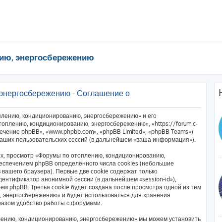
ию, энергосбережению
энергосбережению - Соглашение о
плению, кондиционированию, энергосбережению» и его
оплению, кондиционированию, энергосбережению», «https://forum.c-
печение phpBB», «www.phpbb.com», «phpBB Limited», «phpBB Teams»)
аших пользовательских сессий (в дальнейшем «ваша информация»).
х, просмотр «Форумы по отоплению, кондиционированию,
еспечением phpBB определённого числа cookies (небольшие
вашего браузера). Первые две cookie содержат только
дентификатор анонимной сессии (в дальнейшем «session-id»),
м phpBB. Третья cookie будет создана после просмотра одной из тем
 энергосбережению» и будет использоваться для хранения
разом удобство работы с форумами.
лению, кондиционированию, энергосбережению» мы можем установить