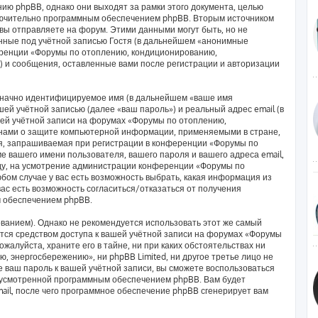
ию phpBB, однако они выходят за рамки этого документа, целью
лючительно программным обеспечением phpBB. Вторым источником
ы отправляете на форум. Этими данными могут быть, но не
ные под учётной записью Гостя (в дальнейшем «анонимные
еренции «Форумы по отоплению, кондиционированию,
) и сообщения, оставленные вами после регистрации и авторизации
означно идентифицируемое имя (в дальнейшем «ваше имя
ей учётной записью (далее «ваш пароль») и реальный адрес email (в
ей учётной записи на форумах «Форумы по отоплению,
нами о защите компьютерной информации, применяемыми в стране,
я, запрашиваемая при регистрации в конференции «Форумы по
 вашего имени пользователя, вашего пароля и вашего адреса email,
оду, на усмотрение администрации конференции «Форумы по
ом случае у вас есть возможность выбрать, какая информация из
вас есть возможность согласиться/отказаться от получения
 обеспечением phpBB.
анием). Однако не рекомендуется использовать этот же самый
яется средством доступа к вашей учётной записи на форумах «Форумы
алуйста, храните его в тайне, ни при каких обстоятельствах ни
 энергосбережению», ни phpBB Limited, ни другое третье лицо не
е ваш пароль к вашей учётной записи, вы сможете воспользоваться
дусмотренной программным обеспечением phpBB. Вам будет
ail, после чего программное обеспечение phpBB сгенерирует вам