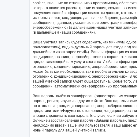
cookies, внешние по отношению к программному обеспечен
которого является рассмотрение страниц, созданных иск
получения вашей информации являются данные, которые в
исчерпываются, следующие данные: сообщения, размещён
сообщения»), данные, указанные при регистрации в конф
энергосбережению» (в дальнейшем «ваша учётная запись»
(в дальнейшем «ваши сообщения»).
Ваша учётная запись будет содержать, как минимум, одн
пользователя»), индивидуальный пароль для входа под ваш
дальнейшем «ваш адрес email»). Ваша информация из ваш
кондиционированию, энергосбережению» охраняется зако
предоставляющей нам услуги хостинга. Любая информаци
отоплению, кондиционированию, энергосбережению», кроме
может быть как необходимой, так и необязательной ко вв
отоплению, кондиционированию, энергосбережению». В люб
вашей учётной записи будет общедоступна. Кроме того, у 
сообщений, автоматически сгенерированных программным
Ваш пароль надёжно зашифрован (односторонним хэширов
пароль, регистрируясь на других сайтах. Ваш пароль явл
по отоплению, кондиционированию, энергосбережению», пож
представители «Форумы по отоплению, кондиционированию,
вправе спрашивать ваш пароль. В случае, если вы забудет
функцией восстановления пароля «Забыли пароль?», пре
необходимо ввести ваше имя пользователя и ваш адрес em
новый пароль для вашей учётной записи.