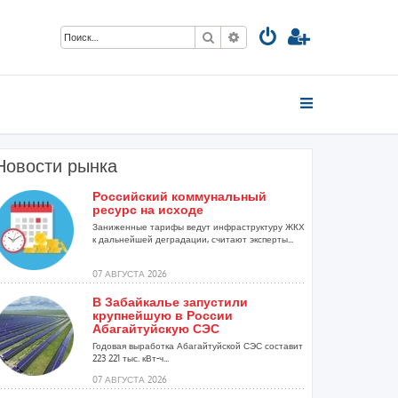
Поиск
Расширенный поиск
Новости рынка
Российский коммунальный
ресурс на исходе
Заниженные тарифы ведут инфраструктуру ЖКХ
к дальнейшей деградации, считают эксперты...
07 АВГУСТА 2026
В Забайкалье запустили
крупнейшую в России
Абагайтуйскую СЭС
Годовая выработка Абагайтуйской СЭС составит
223 221 тыс. кВт-ч...
07 АВГУСТА 2026