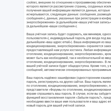
cookies, внешние по отношению к программному обеспечен
которого является рассмотрение страниц, созданных иск
получения вашей информации являются данные, которые в
исчерпываются, следующие данные: сообщения, размещён
сообщения»), данные, указанные при регистрации в конф
энергосбережению» (в дальнейшем «ваша учётная запись»
(в дальнейшем «ваши сообщения»).
Ваша учётная запись будет содержать, как минимум, одн
пользователя»), индивидуальный пароль для входа под ваш
дальнейшем «ваш адрес email»). Ваша информация из ваш
кондиционированию, энергосбережению» охраняется зако
предоставляющей нам услуги хостинга. Любая информаци
отоплению, кондиционированию, энергосбережению», кроме
может быть как необходимой, так и необязательной ко вв
отоплению, кондиционированию, энергосбережению». В люб
вашей учётной записи будет общедоступна. Кроме того, у 
сообщений, автоматически сгенерированных программным
Ваш пароль надёжно зашифрован (односторонним хэширов
пароль, регистрируясь на других сайтах. Ваш пароль явл
по отоплению, кондиционированию, энергосбережению», пож
представители «Форумы по отоплению, кондиционированию,
вправе спрашивать ваш пароль. В случае, если вы забудет
функцией восстановления пароля «Забыли пароль?», пре
необходимо ввести ваше имя пользователя и ваш адрес em
новый пароль для вашей учётной записи.