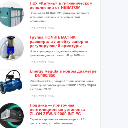
ПВУ «Катунь» в гигиеническом
исполнении от НЕВАТОМ
Новинка от НЕВАТОМ: Приточно-вытяжная
установка «Катунь» в гигиеническом
исполнении...
07 АВГУСТА 2026
Группа ПОЛИПЛАСТИК
расширила линейку запорно-
регулирующей арматуры
Новая продукция – задвижки шиберные в
диапазоне диаметров от 50 до 1200 мм...
07 АВГУСТА 2026
Energy Regula в новом диаметре
— DN400/350
«ЧелябинскСпецГражданСтрой» освоил новый
диаметр шарового крана КШЦПР Energy Regula
из стали 09Г2С...
07 АВГУСТА 2026
Новинка — приточная
вентиляционная установка
ZILON ZPW-N 2000 INT EC
Серия построена на вентиляторах с EC-
двигателями, что обеспечивает...