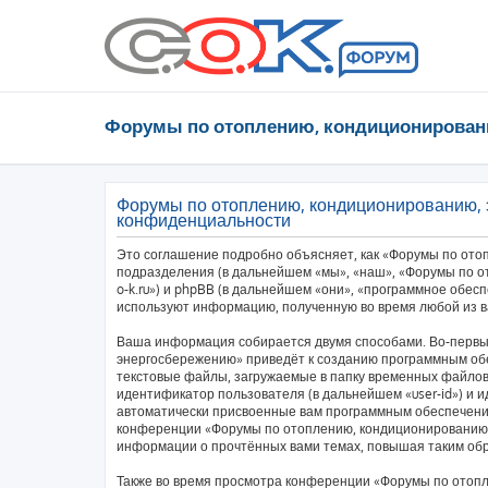
Форумы по отоплению, кондиционирован
Форумы по отоплению, кондиционированию, 
конфиденциальности
Это соглашение подробно объясняет, как «Форумы по ото
подразделения (в дальнейшем «мы», «наш», «Форумы по от
o-k.ru») и phpBB (в дальнейшем «они», «программное обес
используют информацию, полученную во время любой из в
Ваша информация собирается двумя способами. Во-первы
энергосбережению» приведёт к созданию программным об
текстовые файлы, загружаемые в папку временных файлов 
идентификатор пользователя (в дальнейшем «user-id») и и
автоматически присвоенные вам программным обеспечение
конференции «Форумы по отоплению, кондиционированию,
информации о прочтённых вами темах, повышая таким об
Также во время просмотра конференции «Форумы по отоп