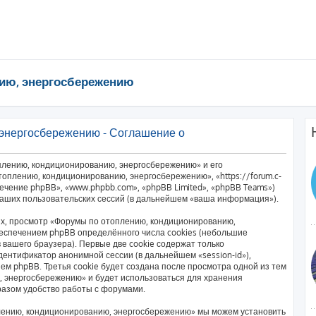
ию, энергосбережению
энергосбережению - Соглашение о
плению, кондиционированию, энергосбережению» и его
оплению, кондиционированию, энергосбережению», «https://forum.c-
печение phpBB», «www.phpbb.com», «phpBB Limited», «phpBB Teams»)
аших пользовательских сессий (в дальнейшем «ваша информация»).
х, просмотр «Форумы по отоплению, кондиционированию,
еспечением phpBB определённого числа cookies (небольшие
вашего браузера). Первые две cookie содержат только
дентификатор анонимной сессии (в дальнейшем «session-id»),
м phpBB. Третья cookie будет создана после просмотра одной из тем
 энергосбережению» и будет использоваться для хранения
разом удобство работы с форумами.
лению, кондиционированию, энергосбережению» мы можем установить