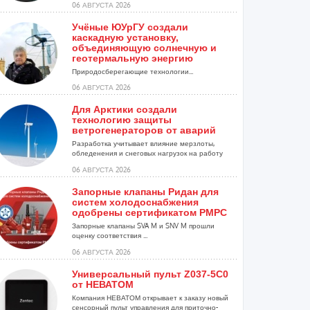
06 АВГУСТА 2026
Учёные ЮУрГУ создали
каскадную установку,
объединяющую солнечную и
геотермальную энергию
Природосберегающие технологии...
06 АВГУСТА 2026
Для Арктики создали
технологию защиты
ветрогенераторов от аварий
Разработка учитывает влияние мерзлоты,
обледенения и снеговых нагрузок на работу
установок...
06 АВГУСТА 2026
Запорные клапаны Ридан для
систем холодоснабжения
одобрены сертификатом РМРС
Запорные клапаны SVA M и SNV M прошли
оценку соответствия ...
06 АВГУСТА 2026
Универсальный пульт Z037-5C0
от НЕВАТОМ
Компания НЕВАТОМ открывает к заказу новый
сенсорный пульт управления для приточно-