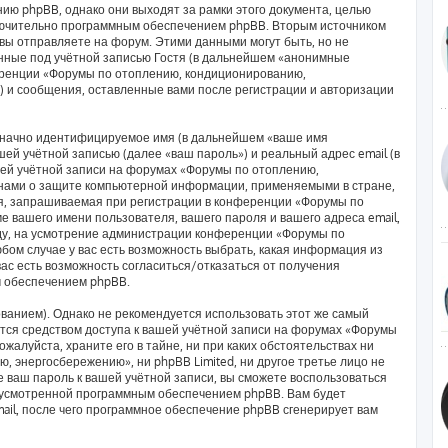
ию phpBB, однако они выходят за рамки этого документа, целью
лючительно программным обеспечением phpBB. Вторым источником
ы отправляете на форум. Этими данными могут быть, но не
ные под учётной записью Гостя (в дальнейшем «анонимные
еренции «Форумы по отоплению, кондиционированию,
) и сообщения, оставленные вами после регистрации и авторизации
означно идентифицируемое имя (в дальнейшем «ваше имя
ей учётной записью (далее «ваш пароль») и реальный адрес email (в
ей учётной записи на форумах «Форумы по отоплению,
нами о защите компьютерной информации, применяемыми в стране,
я, запрашиваемая при регистрации в конференции «Форумы по
 вашего имени пользователя, вашего пароля и вашего адреса email,
оду, на усмотрение администрации конференции «Форумы по
ом случае у вас есть возможность выбрать, какая информация из
вас есть возможность согласиться/отказаться от получения
 обеспечением phpBB.
анием). Однако не рекомендуется использовать этот же самый
яется средством доступа к вашей учётной записи на форумах «Форумы
алуйста, храните его в тайне, ни при каких обстоятельствах ни
 энергосбережению», ни phpBB Limited, ни другое третье лицо не
е ваш пароль к вашей учётной записи, вы сможете воспользоваться
дусмотренной программным обеспечением phpBB. Вам будет
ail, после чего программное обеспечение phpBB сгенерирует вам