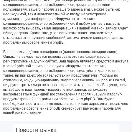
кондиционированию, энергосбережению», кроме вашего имени
пользователя, вашего пароля и вашего адреса email, может быть как
необходимой, так и необязательной ко вводу, на усмотрение
администрации конференции «Форумы по отоплению,
кондиционированию, энергосбережению». В любом случае у вас есть
возможность выбрать, какая информация из вашей учётной записи будет
общедоступна. Кроме того, у вас есть возможность согласиться/
отказаться от получения сообщений, автоматически сгенерированных
программным обеспечением phpBB.
Ваш пароль надёжно зашифрован (односторонним хэшированием).
Однако не рекомендуется использовать этот же самый пароль,
регистрируясь на других сайтах. Ваш пароль является средством доступа
к вашей учётной записи на форумах «Форумы по отоплению,
кондиционированию, энергосбережению», пожалуйста, храните его в
тайне, ни при каких обстоятельствах ни представители «Форумы по
отоплению, кондиционированию, энергосбережению», ни phpBB Limited,
ни другое третье лицо не вправе спрашивать ваш пароль. В случае, если
вы забудете ваш пароль к вашей учётной записи, вы сможете
воспользоваться функцией восстановления пароля «Забыли пароль?»,
предусмотренной программным обеспечением phpBB. Вам будет
необходимо ввести ваше имя пользователя и ваш адрес email, после чего
программное обеспечение phpBB сгенерирует вам новый пароль для
вашей учётной записи.
Новости рынка