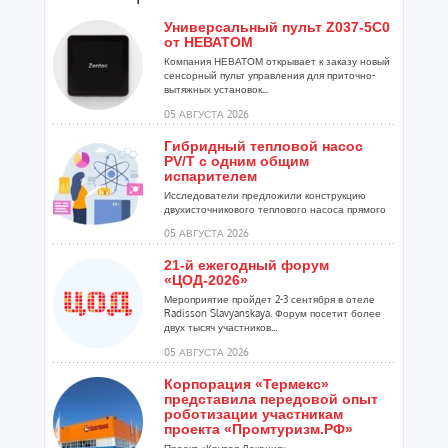
Универсальный пульт Z037-5C0
от НЕВАТОМ
Компания НЕВАТОМ открывает к заказу новый
сенсорный пульт управления для приточно-
вытяжных установок...
05 АВГУСТА 2026
Гибридный тепловой насос
PV/T с одним общим
испарителем
Исследователи предложили конструкцию
двухисточникового теплового насоса прямого
расширения ...
05 АВГУСТА 2026
21-й ежегодный форум
«ЦОД-2026»
Мероприятие пройдет 2-3 сентября в отеле
Radisson Slavyanskaya. Форум посетит более
двух тысяч участников...
05 АВГУСТА 2026
Корпорация «Термекс»
представила передовой опыт
роботизации участникам
проекта «Промтуризм.РФ»