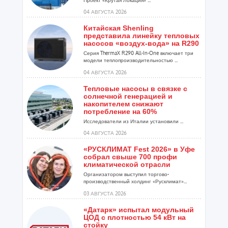
Проект «Крутая Локация» ...
04 АВГУСТА 2026
Китайская Shenling
представила линейку тепловых
насосов «воздух-вода» на R290
Серия ThermaX R290 All-In-One включает три
модели теплопроизводительностью ...
04 АВГУСТА 2026
Тепловые насосы в связке с
солнечной генерацией и
накопителем снижают
потребление на 60%
Исследователи из Италии установили ...
04 АВГУСТА 2026
«РУСКЛИМАТ Fest 2026» в Уфе
собрал свыше 700 профи
климатической отрасли
Организатором выступил торгово-
производственный холдинг «Русклимат»...
03 АВГУСТА 2026
«Датарк» испытал модульный
ЦОД с плотностью 54 кВт на
стойку