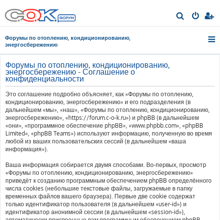
П
о
Форумы по отоплению, кондиционированию,
и
энергосбережению
с
Форумы по отоплению, кондиционированию,
к
энергосбережению - Соглашение о
конфиденциальности
Это соглашение подробно объясняет, как «Форумы по отоплению,
кондиционированию, энергосбережению» и его подразделения (в
дальнейшем «мы», «наш», «Форумы по отоплению, кондиционированию,
энергосбережению», «https://forum.c-o-k.ru») и phpBB (в дальнейшем
«они», «программное обеспечение phpBB», «www.phpbb.com», «phpBB
Limited», «phpBB Teams») используют информацию, полученную во время
любой из ваших пользовательских сессий (в дальнейшем «ваша
информация»).
Ваша информация собирается двумя способами. Во-первых, просмотр
«Форумы по отоплению, кондиционированию, энергосбережению»
приведёт к созданию программным обеспечением phpBB определённого
числа cookies (небольшие текстовые файлы, загружаемые в папку
временных файлов вашего браузера). Первые две cookie содержат
только идентификатор пользователя (в дальнейшем «user-id») и
идентификатор анонимной сессии (в дальнейшем «session-id»),
автоматически присвоенные вам программным обеспечением phpBB.