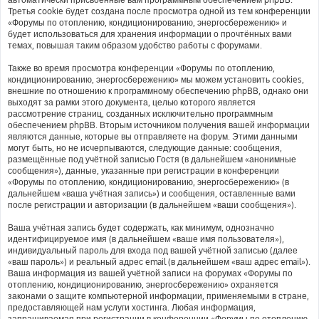
Третья cookie будет создана после просмотра одной из тем конференции
«Форумы по отоплению, кондиционированию, энергосбережению» и
будет использоваться для хранения информации о прочтённых вами
темах, повышая таким образом удобство работы с форумами.
Также во время просмотра конференции «Форумы по отоплению,
кондиционированию, энергосбережению» мы можем установить cookies,
внешние по отношению к программному обеспечению phpBB, однако они
выходят за рамки этого документа, целью которого является
рассмотрение страниц, созданных исключительно программным
обеспечением phpBB. Вторым источником получения вашей информации
являются данные, которые вы отправляете на форум. Этими данными
могут быть, но не исчерпываются, следующие данные: сообщения,
размещённые под учётной записью Гостя (в дальнейшем «анонимные
сообщения»), данные, указанные при регистрации в конференции
«Форумы по отоплению, кондиционированию, энергосбережению» (в
дальнейшем «ваша учётная запись») и сообщения, оставленные вами
после регистрации и авторизации (в дальнейшем «ваши сообщения»).
Ваша учётная запись будет содержать, как минимум, однозначно
идентифицируемое имя (в дальнейшем «ваше имя пользователя»),
индивидуальный пароль для входа под вашей учётной записью (далее
«ваш пароль») и реальный адрес email (в дальнейшем «ваш адрес email»).
Ваша информация из вашей учётной записи на форумах «Форумы по
отоплению, кондиционированию, энергосбережению» охраняется
законами о защите компьютерной информации, применяемыми в стране,
предоставляющей нам услуги хостинга. Любая информация,
запрашиваемая при регистрации в конференции «Форумы по отоплению,