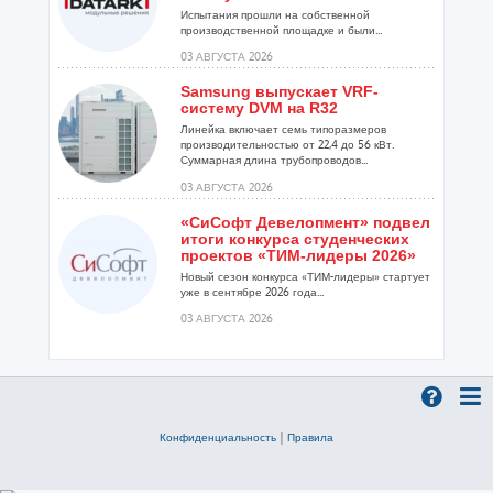
Испытания прошли на собственной
производственной площадке и были...
03 АВГУСТА 2026
Samsung выпускает VRF-
систему DVM на R32
Линейка включает семь типоразмеров
производительностью от 22,4 до 56 кВт.
Суммарная длина трубопроводов...
03 АВГУСТА 2026
«СиСофт Девелопмент» подвел
итоги конкурса студенческих
проектов «ТИМ-лидеры 2026»
Новый сезон конкурса «ТИМ-лидеры» стартует
уже в сентябре 2026 года...
03 АВГУСТА 2026
Линейка крышных
вентиляторов НЕВАТОМ VKR-E
дополнена новым
типоразмером 11,2
Модернизированная серия VKR-E сочетает
Конфиденциальность
|
Правила
сразу несколько преимуществ...
03 АВГУСТА 2026
«Русклимат» укрепляет