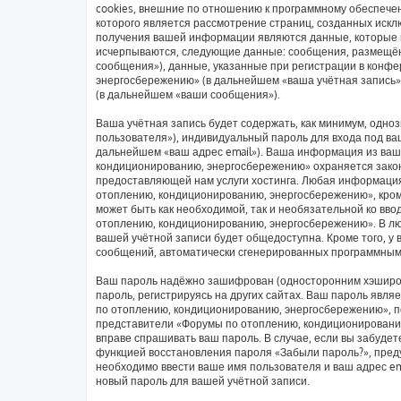
cookies, внешние по отношению к программному обеспечен
которого является рассмотрение страниц, созданных иск
получения вашей информации являются данные, которые в
исчерпываются, следующие данные: сообщения, размещён
сообщения»), данные, указанные при регистрации в конф
энергосбережению» (в дальнейшем «ваша учётная запись»
(в дальнейшем «ваши сообщения»).
Ваша учётная запись будет содержать, как минимум, одн
пользователя»), индивидуальный пароль для входа под ваш
дальнейшем «ваш адрес email»). Ваша информация из ваш
кондиционированию, энергосбережению» охраняется зако
предоставляющей нам услуги хостинга. Любая информаци
отоплению, кондиционированию, энергосбережению», кроме
может быть как необходимой, так и необязательной ко вв
отоплению, кондиционированию, энергосбережению». В люб
вашей учётной записи будет общедоступна. Кроме того, у 
сообщений, автоматически сгенерированных программным
Ваш пароль надёжно зашифрован (односторонним хэширов
пароль, регистрируясь на других сайтах. Ваш пароль явл
по отоплению, кондиционированию, энергосбережению», пож
представители «Форумы по отоплению, кондиционированию,
вправе спрашивать ваш пароль. В случае, если вы забудет
функцией восстановления пароля «Забыли пароль?», пре
необходимо ввести ваше имя пользователя и ваш адрес em
новый пароль для вашей учётной записи.