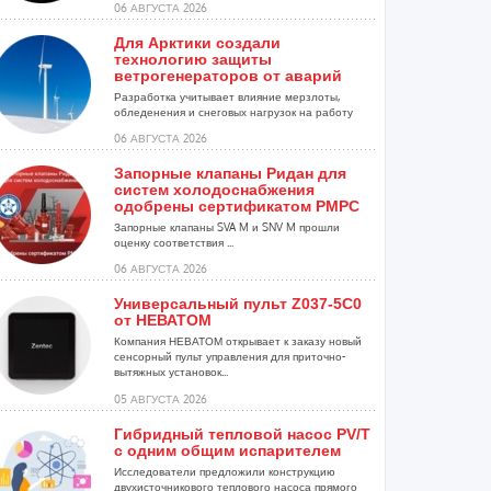
06 АВГУСТА 2026
Для Арктики создали
технологию защиты
ветрогенераторов от аварий
Разработка учитывает влияние мерзлоты,
обледенения и снеговых нагрузок на работу
установок...
06 АВГУСТА 2026
Запорные клапаны Ридан для
систем холодоснабжения
одобрены сертификатом РМРС
Запорные клапаны SVA M и SNV M прошли
оценку соответствия ...
06 АВГУСТА 2026
Универсальный пульт Z037-5C0
от НЕВАТОМ
Компания НЕВАТОМ открывает к заказу новый
сенсорный пульт управления для приточно-
вытяжных установок...
05 АВГУСТА 2026
Гибридный тепловой насос PV/T
с одним общим испарителем
Исследователи предложили конструкцию
двухисточникового теплового насоса прямого