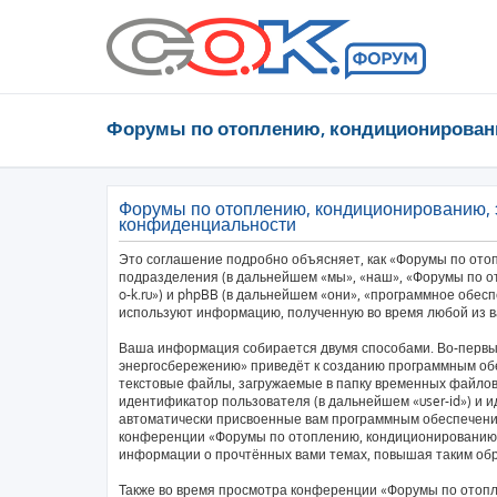
Форумы по отоплению, кондиционирован
Форумы по отоплению, кондиционированию, 
конфиденциальности
Это соглашение подробно объясняет, как «Форумы по ото
подразделения (в дальнейшем «мы», «наш», «Форумы по от
o-k.ru») и phpBB (в дальнейшем «они», «программное обес
используют информацию, полученную во время любой из в
Ваша информация собирается двумя способами. Во-первы
энергосбережению» приведёт к созданию программным об
текстовые файлы, загружаемые в папку временных файлов 
идентификатор пользователя (в дальнейшем «user-id») и и
автоматически присвоенные вам программным обеспечение
конференции «Форумы по отоплению, кондиционированию,
информации о прочтённых вами темах, повышая таким об
Также во время просмотра конференции «Форумы по отоп