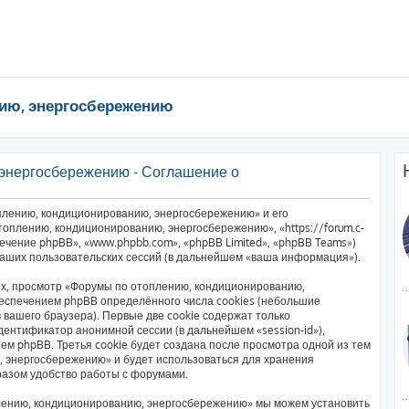
ию, энергосбережению
энергосбережению - Соглашение о
плению, кондиционированию, энергосбережению» и его
оплению, кондиционированию, энергосбережению», «https://forum.c-
печение phpBB», «www.phpbb.com», «phpBB Limited», «phpBB Teams»)
аших пользовательских сессий (в дальнейшем «ваша информация»).
х, просмотр «Форумы по отоплению, кондиционированию,
еспечением phpBB определённого числа cookies (небольшие
вашего браузера). Первые две cookie содержат только
дентификатор анонимной сессии (в дальнейшем «session-id»),
м phpBB. Третья cookie будет создана после просмотра одной из тем
 энергосбережению» и будет использоваться для хранения
разом удобство работы с форумами.
лению, кондиционированию, энергосбережению» мы можем установить