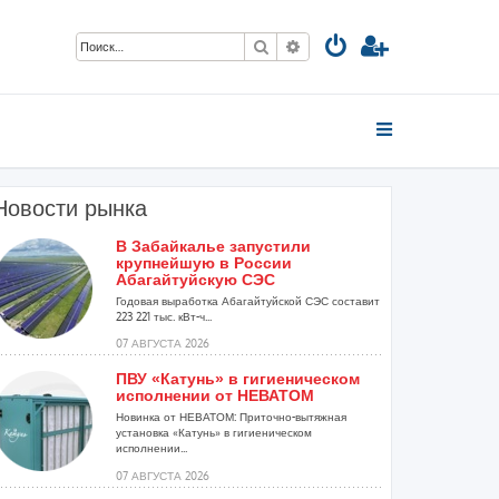
Поиск
Расширенный поиск
Новости рынка
В Забайкалье запустили
крупнейшую в России
Абагайтуйскую СЭС
Годовая выработка Абагайтуйской СЭС составит
223 221 тыс. кВт-ч...
07 АВГУСТА 2026
ПВУ «Катунь» в гигиеническом
исполнении от НЕВАТОМ
Новинка от НЕВАТОМ: Приточно-вытяжная
установка «Катунь» в гигиеническом
исполнении...
07 АВГУСТА 2026