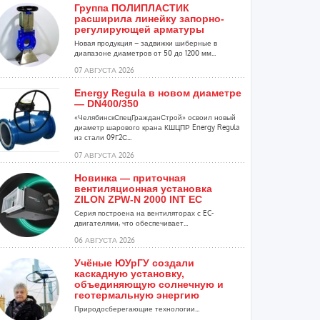
Группа ПОЛИПЛАСТИК
расширила линейку запорно-
регулирующей арматуры
Новая продукция – задвижки шиберные в
диапазоне диаметров от 50 до 1200 мм...
07 АВГУСТА 2026
Energy Regula в новом диаметре
— DN400/350
«ЧелябинскСпецГражданСтрой» освоил новый
диаметр шарового крана КШЦПР Energy Regula
из стали 09Г2С...
07 АВГУСТА 2026
Новинка — приточная
вентиляционная установка
ZILON ZPW-N 2000 INT EC
Серия построена на вентиляторах с EC-
двигателями, что обеспечивает...
06 АВГУСТА 2026
Учёные ЮУрГУ создали
каскадную установку,
объединяющую солнечную и
геотермальную энергию
Природосберегающие технологии...