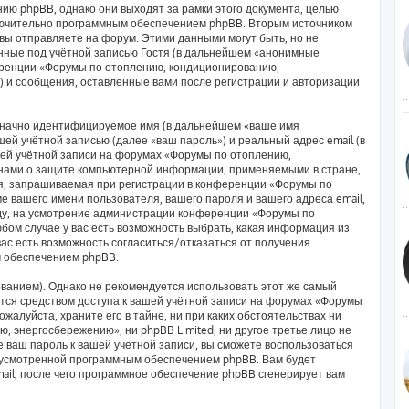
ию phpBB, однако они выходят за рамки этого документа, целью
лючительно программным обеспечением phpBB. Вторым источником
ы отправляете на форум. Этими данными могут быть, но не
ные под учётной записью Гостя (в дальнейшем «анонимные
еренции «Форумы по отоплению, кондиционированию,
) и сообщения, оставленные вами после регистрации и авторизации
означно идентифицируемое имя (в дальнейшем «ваше имя
ей учётной записью (далее «ваш пароль») и реальный адрес email (в
ей учётной записи на форумах «Форумы по отоплению,
нами о защите компьютерной информации, применяемыми в стране,
я, запрашиваемая при регистрации в конференции «Форумы по
 вашего имени пользователя, вашего пароля и вашего адреса email,
оду, на усмотрение администрации конференции «Форумы по
ом случае у вас есть возможность выбрать, какая информация из
вас есть возможность согласиться/отказаться от получения
 обеспечением phpBB.
анием). Однако не рекомендуется использовать этот же самый
яется средством доступа к вашей учётной записи на форумах «Форумы
алуйста, храните его в тайне, ни при каких обстоятельствах ни
 энергосбережению», ни phpBB Limited, ни другое третье лицо не
е ваш пароль к вашей учётной записи, вы сможете воспользоваться
дусмотренной программным обеспечением phpBB. Вам будет
ail, после чего программное обеспечение phpBB сгенерирует вам