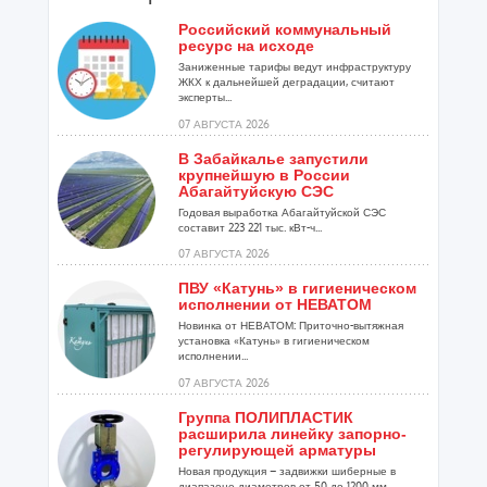
Российский коммунальный
ресурс на исходе
Заниженные тарифы ведут инфраструктуру
ЖКХ к дальнейшей деградации, считают
эксперты...
07 АВГУСТА 2026
В Забайкалье запустили
крупнейшую в России
Абагайтуйскую СЭС
Годовая выработка Абагайтуйской СЭС
составит 223 221 тыс. кВт-ч...
07 АВГУСТА 2026
ПВУ «Катунь» в гигиеническом
исполнении от НЕВАТОМ
Новинка от НЕВАТОМ: Приточно-вытяжная
установка «Катунь» в гигиеническом
исполнении...
07 АВГУСТА 2026
Группа ПОЛИПЛАСТИК
расширила линейку запорно-
регулирующей арматуры
Новая продукция – задвижки шиберные в
диапазоне диаметров от 50 до 1200 мм...