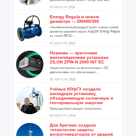
07 АВГУСТА 2026
Energy Regula в новом
диаметре — DN400/350
«ЧелябинскСпецГражданСтрой» освоил новый
диаметр шарового крана КШЦПР Energy Regula
из стали 09Г2С...
07 АВГУСТА 2026
Новинка — приточная
вентиляционная установка
ZILON ZPW-N 2000 INT EC
Серия построена на вентиляторах с EC-
двигателями, что обеспечивает...
06 АВГУСТА 2026
Учёные ЮУрГУ создали
каскадную установку,
объединяющую солнечную и
геотермальную энергию
Природосберегающие технологии...
06 АВГУСТА 2026
Для Арктики создали
технологию защиты
ветрогенераторов от аварий