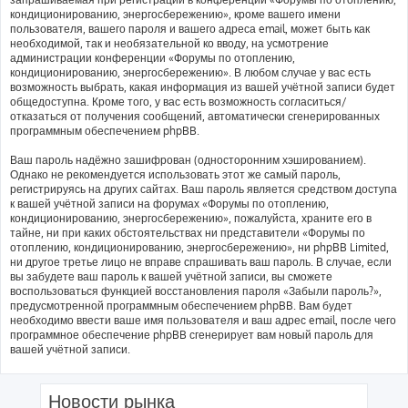
кондиционированию, энергосбережению», кроме вашего имени
пользователя, вашего пароля и вашего адреса email, может быть как
необходимой, так и необязательной ко вводу, на усмотрение
администрации конференции «Форумы по отоплению,
кондиционированию, энергосбережению». В любом случае у вас есть
возможность выбрать, какая информация из вашей учётной записи будет
общедоступна. Кроме того, у вас есть возможность согласиться/
отказаться от получения сообщений, автоматически сгенерированных
программным обеспечением phpBB.
Ваш пароль надёжно зашифрован (односторонним хэшированием).
Однако не рекомендуется использовать этот же самый пароль,
регистрируясь на других сайтах. Ваш пароль является средством доступа
к вашей учётной записи на форумах «Форумы по отоплению,
кондиционированию, энергосбережению», пожалуйста, храните его в
тайне, ни при каких обстоятельствах ни представители «Форумы по
отоплению, кондиционированию, энергосбережению», ни phpBB Limited,
ни другое третье лицо не вправе спрашивать ваш пароль. В случае, если
вы забудете ваш пароль к вашей учётной записи, вы сможете
воспользоваться функцией восстановления пароля «Забыли пароль?»,
предусмотренной программным обеспечением phpBB. Вам будет
необходимо ввести ваше имя пользователя и ваш адрес email, после чего
программное обеспечение phpBB сгенерирует вам новый пароль для
вашей учётной записи.
Новости рынка