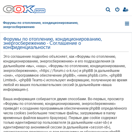
П
о
Форумы по отоплению, кондиционированию,
и
энергосбережению
с
Форумы по отоплению, кондиционированию,
к
энергосбережению - Соглашение о
конфиденциальности
Это соглашение подробно объясняет, как «Форумы по отоплению,
кондиционированию, энергосбережению» и его подразделения (в
дальнейшем «мы», «наш», «Форумы по отоплению, кондиционированию,
энергосбережению», «https://forum.c-o-k.ru») и phpBB (в дальнейшем
«они», «программное обеспечение phpBB», «www.phpbb.com», «phpBB
Limited», «phpBB Teams») используют информацию, полученную во время
любой из ваших пользовательских сессий (в дальнейшем «ваша
информация»).
Ваша информация собирается двумя способами. Во-первых, просмотр
«Форумы по отоплению, кондиционированию, энергосбережению»
приведёт к созданию программным обеспечением phpBB определённого
числа cookies (небольшие текстовые файлы, загружаемые в папку
временных файлов вашего браузера). Первые две cookie содержат
только идентификатор пользователя (в дальнейшем «user-id») и
идентификатор анонимной сессии (в дальнейшем «session-id»),
автоматически присвоенные вам программным обеспечением phpBB.