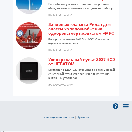
Разработка учитывает влияние мерзлоты,
обледенения и снеговых нагрузок на работу
установок...
06 АВГУСТА 2026
Запорные клапаны Ридан для
систем холодоснабжения
одобрены сертификатом РМРС
Запорные клапаны SVA M и SNV M прошли
оценку соответствия ...
06 АВГУСТА 2026
Универсальный пульт Z037-5C0
от НЕВАТОМ
Компания НЕВАТОМ открывает к заказу новый
сенсорный пульт управления для приточно-
вытяжных установок...
05 АВГУСТА 2026
Гибридный тепловой насос
PV/T с одним общим
испарителем
Исследователи предложили конструкцию
двухисточникового теплового насоса прямого
Конфиденциальность
|
Правила
расширения ...
05 АВГУСТА 2026
21-й ежегодный форум