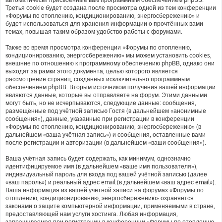
Третья cookie будет создана после просмотра одной из тем конференции
«Форумы по отоплению, кондиционированию, энергосбережению» и
будет использоваться для хранения информации о прочтённых вами
темах, повышая таким образом удобство работы с форумами.
Также во время просмотра конференции «Форумы по отоплению,
кондиционированию, энергосбережению» мы можем установить cookies,
внешние по отношению к программному обеспечению phpBB, однако они
выходят за рамки этого документа, целью которого является
рассмотрение страниц, созданных исключительно программным
обеспечением phpBB. Вторым источником получения вашей информации
являются данные, которые вы отправляете на форум. Этими данными
могут быть, но не исчерпываются, следующие данные: сообщения,
размещённые под учётной записью Гостя (в дальнейшем «анонимные
сообщения»), данные, указанные при регистрации в конференции
«Форумы по отоплению, кондиционированию, энергосбережению» (в
дальнейшем «ваша учётная запись») и сообщения, оставленные вами
после регистрации и авторизации (в дальнейшем «ваши сообщения»).
Ваша учётная запись будет содержать, как минимум, однозначно
идентифицируемое имя (в дальнейшем «ваше имя пользователя»),
индивидуальный пароль для входа под вашей учётной записью (далее
«ваш пароль») и реальный адрес email (в дальнейшем «ваш адрес email»).
Ваша информация из вашей учётной записи на форумах «Форумы по
отоплению, кондиционированию, энергосбережению» охраняется
законами о защите компьютерной информации, применяемыми в стране,
предоставляющей нам услуги хостинга. Любая информация,
запрашиваемая при регистрации в конференции «Форумы по отоплению,