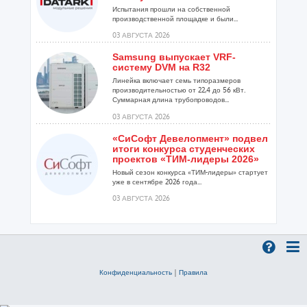
Испытания прошли на собственной
производственной площадке и были...
03 АВГУСТА 2026
Samsung выпускает VRF-
систему DVM на R32
Линейка включает семь типоразмеров
производительностью от 22,4 до 56 кВт.
Суммарная длина трубопроводов...
03 АВГУСТА 2026
«СиСофт Девелопмент» подвел
итоги конкурса студенческих
проектов «ТИМ-лидеры 2026»
Новый сезон конкурса «ТИМ-лидеры» стартует
уже в сентябре 2026 года...
03 АВГУСТА 2026
Линейка крышных
вентиляторов НЕВАТОМ VKR-E
дополнена новым
типоразмером 11,2
Модернизированная серия VKR-E сочетает
Конфиденциальность
|
Правила
сразу несколько преимуществ...
03 АВГУСТА 2026
«Русклимат» укрепляет