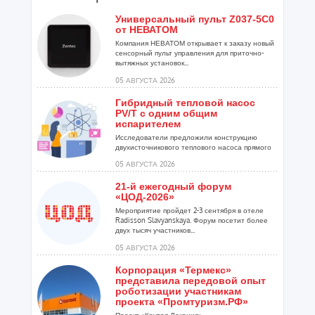
Универсальный пульт Z037-5C0
от НЕВАТОМ
Компания НЕВАТОМ открывает к заказу новый
сенсорный пульт управления для приточно-
вытяжных установок...
05 АВГУСТА 2026
Гибридный тепловой насос
PV/T с одним общим
испарителем
Исследователи предложили конструкцию
двухисточникового теплового насоса прямого
расширения ...
05 АВГУСТА 2026
21-й ежегодный форум
«ЦОД-2026»
Мероприятие пройдет 2-3 сентября в отеле
Radisson Slavyanskaya. Форум посетит более
двух тысяч участников...
05 АВГУСТА 2026
Корпорация «Термекс»
представила передовой опыт
роботизации участникам
проекта «Промтуризм.РФ»