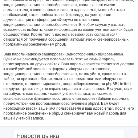
кондиционированию, энергосбережению», кроме вашего имени
пользователя, вашего пароля и вашего адреса email, может быть как
необходимой, так и необязательной ко вводу, на усмотрение
администрации конференции «Форумы по отоплению,
кондиционированию, энергосбережению». В любом случае у вас есть
возможность выбрать, какая информация из вашей учётной записи будет
общедоступна. Кроме того, у вас есть возможность согласиться/
отказаться от получения сообщений, автоматически сгенерированных
программным обеспечением phpBB.
Ваш пароль надёжно зашифрован (односторонним хэшированием).
Однако не рекомендуется использовать этот же самый пароль,
регистрируясь на других сайтах. Ваш пароль является средством доступа
к вашей учётной записи на форумах «Форумы по отоплению,
кондиционированию, энергосбережению», пожалуйста, храните его в
тайне, ни при каких обстоятельствах ни представители «Форумы по
отоплению, кондиционированию, энергосбережению», ни phpBB Limited,
ни другое третье лицо не вправе спрашивать ваш пароль. В случае, если
вы забудете ваш пароль к вашей учётной записи, вы сможете
воспользоваться функцией восстановления пароля «Забыли пароль?»,
предусмотренной программным обеспечением phpBB. Вам будет
необходимо ввести ваше имя пользователя и ваш адрес email, после чего
программное обеспечение phpBB сгенерирует вам новый пароль для
вашей учётной записи.
Новости рынка