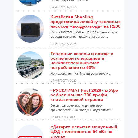
Проект «Крутая Локация» ...
04 АВГУСТА 2026
Китайская Shenling
представила линейку тепловых
насосов «воздух-вода» на R290
Серия ThermaX R290 All-In-One включает три
модели теплопроизводительностью ...
04 АВГУСТА 2026
Тепловые насосы в связке с
солнечной генерацией и
накопителем снижают
потребление на 60%
Исследователи из Италии установили ...
04 АВГУСТА 2026
«РУСКЛИМАТ Fest 2026» в Уфе
собрал свыше 700 профи
климатической отрасли
Организатором выступил торгово-
производственный холдинг «Русклимат»...
03 АВГУСТА 2026
«Датарк» испытал модульный
ЦОД с плотностью 54 кВт на
стойку