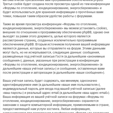
Третья cookie будет создана после просмотра одной из тем конференции
«Форумы по отоплению, кондиционированию, энергосбережению» и
будет использоваться для хранения информации о прочтённых вами
темах, повышая таким образом удобство работы с форумами.
Также во время просмотра конференции «Форумы по отоплению,
кондиционированию, энергосбережению» мы можем установить cookies,
внешние по отношению к программному обеспечению phpBB, однако они
выходят за рамки этого документа, целью которого является
рассмотрение страниц, созданных исключительно программным
обеспечением phpBB. Вторым источником получения вашей информации
являются данные, которые вы отправляете на форум. Этими данными
могут быть, но не исчерпываются, следующие данные: сообщения,
размещённые под учётной записью Гостя (в дальнейшем «анонимные
сообщения»), данные, указанные при регистрации в конференции
«Форумы по отоплению, кондиционированию, энергосбережению» (в
дальнейшем «ваша учётная запись») и сообщения, оставленные вами
после регистрации и авторизации (в дальнейшем «ваши сообщения»).
Ваша учётная запись будет содержать, как минимум, однозначно
идентифицируемое имя (в дальнейшем «ваше имя пользователя»),
индивидуальный пароль для входа под вашей учётной записью (далее
«ваш пароль») и реальный адрес email (в дальнейшем «ваш адрес email»).
Ваша информация из вашей учётной записи на форумах «Форумы по
отоплению, кондиционированию, энергосбережению» охраняется
законами о защите компьютерной информации, применяемыми в стране,
предоставляющей нам услуги хостинга. Любая информация,
запрашиваемая при регистрации в конференции «Форумы по отоплению,