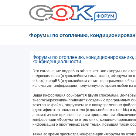
Форумы по отоплению, кондиционирован
Форумы по отоплению, кондиционированию, 
конфиденциальности
Это соглашение подробно объясняет, как «Форумы по ото
подразделения (в дальнейшем «мы», «наш», «Форумы по от
o-k.ru») и phpBB (в дальнейшем «они», «программное обес
используют информацию, полученную во время любой из в
Ваша информация собирается двумя способами. Во-первы
энергосбережению» приведёт к созданию программным об
текстовые файлы, загружаемые в папку временных файлов 
идентификатор пользователя (в дальнейшем «user-id») и и
автоматически присвоенные вам программным обеспечение
конференции «Форумы по отоплению, кондиционированию,
информации о прочтённых вами темах, повышая таким об
Также во время просмотра конференции «Форумы по отоп