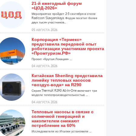
21-й ежегодный форум
«ЦОД-2026»
Мероприятие пройдет 2-3 сентября в отеле
Radisson Slavyanskaya. Форум посетит более
двух тысяч участников...
05 АВГУСТА 2026
Корпорация «Термекс»
представила передовой опыт
роботизации участникам проекта
«Промтуризм.РФ»
Проект «Крутая Локация» ...
04 АВГУСТА 2026
Китайская Shenling представила
линейку тепловых насосов
«воздух-вода» на R290
Серия ThermaX R290 All-In-One включает три
модели теплопроизводительностью ...
04 АВГУСТА 2026
Тепловые насосы в связке с
солнечной генерацией и
накопителем снижают
потребление на 60%
Исследователи из Италии установили ...