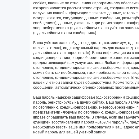
cookies, внешние по отношению к программному обеспечен
которого является рассмотрение страниц, созданных иск
получения вашей информации являются данные, которые в
исчерпываются, следующие данные: сообщения, размещён
сообщения»), данные, указанные при регистрации в конф
энергосбережению» (в дальнейшем «ваша учётная запись»
(в дальнейшем «ваши сообщения»).
Ваша учётная запись будет содержать, как минимум, одн
пользователя»), индивидуальный пароль для входа под ваш
дальнейшем «ваш адрес email»). Ваша информация из ваш
кондиционированию, энергосбережению» охраняется зако
предоставляющей нам услуги хостинга. Любая информаци
отоплению, кондиционированию, энергосбережению», кроме
может быть как необходимой, так и необязательной ко вв
отоплению, кондиционированию, энергосбережению». В люб
вашей учётной записи будет общедоступна. Кроме того, у 
сообщений, автоматически сгенерированных программным
Ваш пароль надёжно зашифрован (односторонним хэширов
пароль, регистрируясь на других сайтах. Ваш пароль явл
по отоплению, кондиционированию, энергосбережению», пож
представители «Форумы по отоплению, кондиционированию,
вправе спрашивать ваш пароль. В случае, если вы забудет
функцией восстановления пароля «Забыли пароль?», пре
необходимо ввести ваше имя пользователя и ваш адрес em
новый пароль для вашей учётной записи.