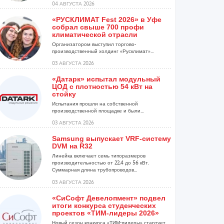
04 АВГУСТА 2026
«РУСКЛИМАТ Fest 2026» в Уфе
собрал свыше 700 профи
климатической отрасли
Организатором выступил торгово-
производственный холдинг «Русклимат»...
03 АВГУСТА 2026
«Датарк» испытал модульный
ЦОД с плотностью 54 кВт на
стойку
Испытания прошли на собственной
производственной площадке и были...
03 АВГУСТА 2026
Samsung выпускает VRF-систему
DVM на R32
Линейка включает семь типоразмеров
производительностью от 22,4 до 56 кВт.
Суммарная длина трубопроводов...
03 АВГУСТА 2026
«СиСофт Девелопмент» подвел
итоги конкурса студенческих
проектов «ТИМ-лидеры 2026»
Новый сезон конкурса «ТИМ-лидеры» стартует