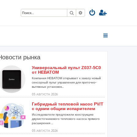
Поиск
Расширенный поиск
Новости рынка
Универсальный пульт Z037-5C0
от НЕВАТОМ
Компания НЕВАТОМ открывает к заказу новый
сенсорный пульт управления для приточно-
вытяжных установок...
05 АВГУСТА 2026
Гибридный тепловой насос PV/T
с одним общим испарителем
Исследователи предложили конструкцию
двухисточникового теплового насоса прямого
расширения ...
05 АВГУСТА 2026