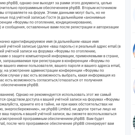
ию phpBB, однако они выходят за рамки этого документа, целью
лючительно программным обеспечением phpBB. Вторым источником
ы отправляете на форум. Этими данными могут быть, но не
ные под учётной записью Гостя (в дальнейшем «анонимные
еренции «Форумы по отоплению, кондиционированию,
) и сообщения, оставленные вами после регистрации и авторизации
означно идентифицируемое имя (в дальнейшем «ваше имя
ей учётной записью (далее «ваш пароль») и реальный адрес email (в
ей учётной записи на форумах «Форумы по отоплению,
нами о защите компьютерной информации, применяемыми в стране,
я, запрашиваемая при регистрации в конференции «Форумы по
 вашего имени пользователя, вашего пароля и вашего адреса email,
оду, на усмотрение администрации конференции «Форумы по
ом случае у вас есть возможность выбрать, какая информация из
вас есть возможность согласиться/отказаться от получения
 обеспечением phpBB.
анием). Однако не рекомендуется использовать этот же самый
яется средством доступа к вашей учётной записи на форумах «Форумы
алуйста, храните его в тайне, ни при каких обстоятельствах ни
 энергосбережению», ни phpBB Limited, ни другое третье лицо не
е ваш пароль к вашей учётной записи, вы сможете воспользоваться
дусмотренной программным обеспечением phpBB. Вам будет
ail, после чего программное обеспечение phpBB сгенерирует вам