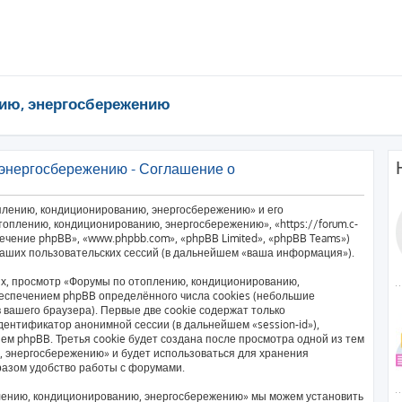
ию, энергосбережению
энергосбережению - Соглашение о
плению, кондиционированию, энергосбережению» и его
оплению, кондиционированию, энергосбережению», «https://forum.c-
печение phpBB», «www.phpbb.com», «phpBB Limited», «phpBB Teams»)
аших пользовательских сессий (в дальнейшем «ваша информация»).
х, просмотр «Форумы по отоплению, кондиционированию,
еспечением phpBB определённого числа cookies (небольшие
вашего браузера). Первые две cookie содержат только
дентификатор анонимной сессии (в дальнейшем «session-id»),
м phpBB. Третья cookie будет создана после просмотра одной из тем
 энергосбережению» и будет использоваться для хранения
разом удобство работы с форумами.
лению, кондиционированию, энергосбережению» мы можем установить