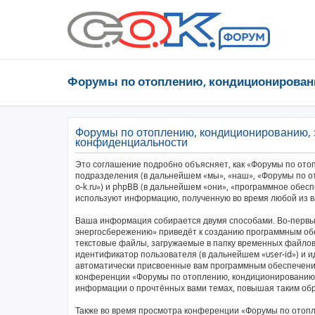
Форумы по отоплению, кондиционирован
Форумы по отоплению, кондиционированию, 
конфиденциальности
Это соглашение подробно объясняет, как «Форумы по ото
подразделения (в дальнейшем «мы», «наш», «Форумы по от
o-k.ru») и phpBB (в дальнейшем «они», «программное обес
используют информацию, полученную во время любой из в
Ваша информация собирается двумя способами. Во-первы
энергосбережению» приведёт к созданию программным об
текстовые файлы, загружаемые в папку временных файлов 
идентификатор пользователя (в дальнейшем «user-id») и и
автоматически присвоенные вам программным обеспечение
конференции «Форумы по отоплению, кондиционированию,
информации о прочтённых вами темах, повышая таким об
Также во время просмотра конференции «Форумы по отоп