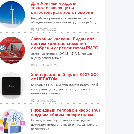
Для Арктики создали
технологию защиты
ветрогенераторов от аварий
Разработка учитывает влияние мерзлоты,
обледенения и снеговых нагрузок на работу
установок...
06 АВГУСТА 2026
Запорные клапаны Ридан для
систем холодоснабжения
одобрены сертификатом РМРС
Запорные клапаны SVA M и SNV M прошли
оценку соответствия ...
06 АВГУСТА 2026
Универсальный пульт Z037-5C0
от НЕВАТОМ
Компания НЕВАТОМ открывает к заказу новый
сенсорный пульт управления для приточно-
вытяжных установок...
05 АВГУСТА 2026
Гибридный тепловой насос PV/T
с одним общим испарителем
Исследователи предложили конструкцию
двухисточникового теплового насоса прямого
расширения ...