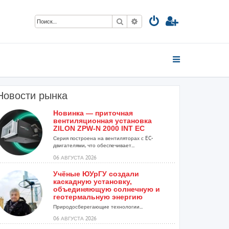
Поиск
Расширенный поиск
Новости рынка
Новинка — приточная
вентиляционная установка
ZILON ZPW-N 2000 INT EC
Серия построена на вентиляторах с EC-
двигателями, что обеспечивает...
06 АВГУСТА 2026
Учёные ЮУрГУ создали
каскадную установку,
объединяющую солнечную и
геотермальную энергию
Природосберегающие технологии...
06 АВГУСТА 2026