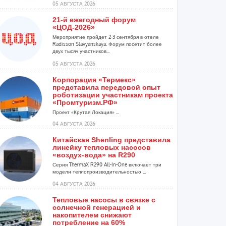
05 АВГУСТА 2026
21-й ежегодный форум
«ЦОД-2026»
Мероприятие пройдет 2-3 сентября в отеле
Radisson Slavyanskaya. Форум посетит более
двух тысяч участников...
05 АВГУСТА 2026
Корпорация «Термекс»
представила передовой опыт
роботизации участникам проекта
«Промтуризм.РФ»
Проект «Крутая Локация» ...
04 АВГУСТА 2026
Китайская Shenling представила
линейку тепловых насосов
«воздух-вода» на R290
Серия ThermaX R290 All-In-One включает три
модели теплопроизводительностью ...
04 АВГУСТА 2026
Тепловые насосы в связке с
солнечной генерацией и
накопителем снижают
потребление на 60%