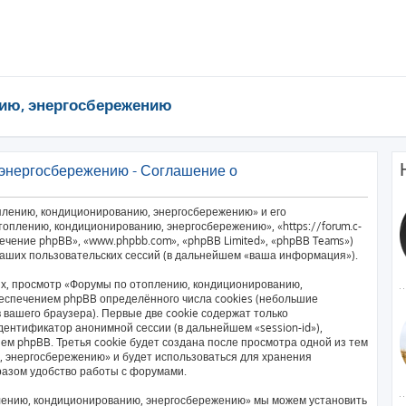
ию, энергосбережению
энергосбережению - Соглашение о
плению, кондиционированию, энергосбережению» и его
оплению, кондиционированию, энергосбережению», «https://forum.c-
печение phpBB», «www.phpbb.com», «phpBB Limited», «phpBB Teams»)
аших пользовательских сессий (в дальнейшем «ваша информация»).
х, просмотр «Форумы по отоплению, кондиционированию,
еспечением phpBB определённого числа cookies (небольшие
вашего браузера). Первые две cookie содержат только
дентификатор анонимной сессии (в дальнейшем «session-id»),
м phpBB. Третья cookie будет создана после просмотра одной из тем
 энергосбережению» и будет использоваться для хранения
разом удобство работы с форумами.
лению, кондиционированию, энергосбережению» мы можем установить