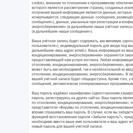
cookies, внешние по отношению к программному обеспечен
которого является рассмотрение страниц, созданных иск
получения вашей информации являются данные, которые в
исчерпываются, следующие данные: сообщения, размещён
сообщения»), данные, указанные при регистрации в конф
энергосбережению» (в дальнейшем «ваша учётная запись»
(в дальнейшем «ваши сообщения»).
Ваша учётная запись будет содержать, как минимум, одн
пользователя»), индивидуальный пароль для входа под ваш
дальнейшем «ваш адрес email»). Ваша информация из ваш
кондиционированию, энергосбережению» охраняется зако
предоставляющей нам услуги хостинга. Любая информаци
отоплению, кондиционированию, энергосбережению», кроме
может быть как необходимой, так и необязательной ко вв
отоплению, кондиционированию, энергосбережению». В люб
вашей учётной записи будет общедоступна. Кроме того, у 
сообщений, автоматически сгенерированных программным
Ваш пароль надёжно зашифрован (односторонним хэширов
пароль, регистрируясь на других сайтах. Ваш пароль явл
по отоплению, кондиционированию, энергосбережению», пож
представители «Форумы по отоплению, кондиционированию,
вправе спрашивать ваш пароль. В случае, если вы забудет
функцией восстановления пароля «Забыли пароль?», пре
необходимо ввести ваше имя пользователя и ваш адрес em
новый пароль для вашей учётной записи.