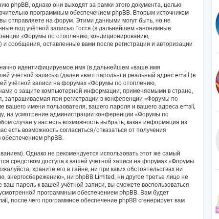
ию phpBB, однако они выходят за рамки этого документа, целью
лючительно программным обеспечением phpBB. Вторым источником
ы отправляете на форум. Этими данными могут быть, но не
ные под учётной записью Гостя (в дальнейшем «анонимные
еренции «Форумы по отоплению, кондиционированию,
) и сообщения, оставленные вами после регистрации и авторизации
означно идентифицируемое имя (в дальнейшем «ваше имя
ей учётной записью (далее «ваш пароль») и реальный адрес email (в
ей учётной записи на форумах «Форумы по отоплению,
нами о защите компьютерной информации, применяемыми в стране,
я, запрашиваемая при регистрации в конференции «Форумы по
 вашего имени пользователя, вашего пароля и вашего адреса email,
оду, на усмотрение администрации конференции «Форумы по
ом случае у вас есть возможность выбрать, какая информация из
вас есть возможность согласиться/отказаться от получения
 обеспечением phpBB.
анием). Однако не рекомендуется использовать этот же самый
яется средством доступа к вашей учётной записи на форумах «Форумы
алуйста, храните его в тайне, ни при каких обстоятельствах ни
 энергосбережению», ни phpBB Limited, ни другое третье лицо не
е ваш пароль к вашей учётной записи, вы сможете воспользоваться
дусмотренной программным обеспечением phpBB. Вам будет
ail, после чего программное обеспечение phpBB сгенерирует вам