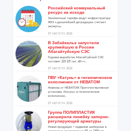
Российский коммунальный
ресурс на исходе
Заниженные тарифы ведут инфраструктуру
ЖКХ к дальнейшей деградации, считают
эксперты...
07 АВГУСТА 2026
В Забайкалье запустили
крупнейшую в России
Абагайтуйскую СЭС
Годовая выработка Абагайтуйской СЭС
составит 223 221 тыс. кВт-ч...
07 АВГУСТА 2026
ПВУ «Катунь» в гигиеническом
исполнении от НЕВАТОМ
Новинка от НЕВАТОМ: Приточно-вытяжная
установка «Катунь» в гигиеническом
исполнении...
07 АВГУСТА 2026
Группа ПОЛИПЛАСТИК
расширила линейку запорно-
регулирующей арматуры
Новая продукция – задвижки шиберные в
диапазоне диаметров от 50 до 1200 мм...