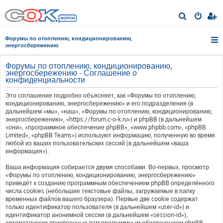
П
о
Форумы по отоплению, кондиционированию,
и
энергосбережению
с
Форумы по отоплению, кондиционированию,
к
энергосбережению - Соглашение о
конфиденциальности
Это соглашение подробно объясняет, как «Форумы по отоплению,
кондиционированию, энергосбережению» и его подразделения (в
дальнейшем «мы», «наш», «Форумы по отоплению, кондиционированию,
энергосбережению», «https://forum.c-o-k.ru») и phpBB (в дальнейшем
«они», «программное обеспечение phpBB», «www.phpbb.com», «phpBB
Limited», «phpBB Teams») используют информацию, полученную во время
любой из ваших пользовательских сессий (в дальнейшем «ваша
информация»).
Ваша информация собирается двумя способами. Во-первых, просмотр
«Форумы по отоплению, кондиционированию, энергосбережению»
приведёт к созданию программным обеспечением phpBB определённого
числа cookies (небольшие текстовые файлы, загружаемые в папку
временных файлов вашего браузера). Первые две cookie содержат
только идентификатор пользователя (в дальнейшем «user-id») и
идентификатор анонимной сессии (в дальнейшем «session-id»),
автоматически присвоенные вам программным обеспечением phpBB.