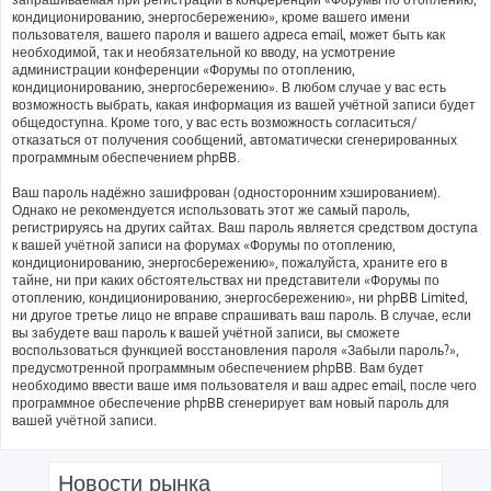
кондиционированию, энергосбережению», кроме вашего имени
пользователя, вашего пароля и вашего адреса email, может быть как
необходимой, так и необязательной ко вводу, на усмотрение
администрации конференции «Форумы по отоплению,
кондиционированию, энергосбережению». В любом случае у вас есть
возможность выбрать, какая информация из вашей учётной записи будет
общедоступна. Кроме того, у вас есть возможность согласиться/
отказаться от получения сообщений, автоматически сгенерированных
программным обеспечением phpBB.
Ваш пароль надёжно зашифрован (односторонним хэшированием).
Однако не рекомендуется использовать этот же самый пароль,
регистрируясь на других сайтах. Ваш пароль является средством доступа
к вашей учётной записи на форумах «Форумы по отоплению,
кондиционированию, энергосбережению», пожалуйста, храните его в
тайне, ни при каких обстоятельствах ни представители «Форумы по
отоплению, кондиционированию, энергосбережению», ни phpBB Limited,
ни другое третье лицо не вправе спрашивать ваш пароль. В случае, если
вы забудете ваш пароль к вашей учётной записи, вы сможете
воспользоваться функцией восстановления пароля «Забыли пароль?»,
предусмотренной программным обеспечением phpBB. Вам будет
необходимо ввести ваше имя пользователя и ваш адрес email, после чего
программное обеспечение phpBB сгенерирует вам новый пароль для
вашей учётной записи.
Новости рынка