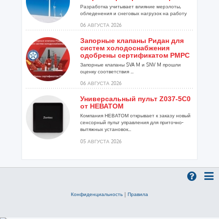
Разработка учитывает влияние мерзлоты,
обледенения и снеговых нагрузок на работу
установок...
06 АВГУСТА 2026
Запорные клапаны Ридан для
систем холодоснабжения
одобрены сертификатом РМРС
Запорные клапаны SVA M и SNV M прошли
оценку соответствия ...
06 АВГУСТА 2026
Универсальный пульт Z037-5C0
от НЕВАТОМ
Компания НЕВАТОМ открывает к заказу новый
сенсорный пульт управления для приточно-
вытяжных установок...
05 АВГУСТА 2026
Гибридный тепловой насос
PV/T с одним общим
испарителем
Исследователи предложили конструкцию
двухисточникового теплового насоса прямого
Конфиденциальность
|
Правила
расширения ...
05 АВГУСТА 2026
21-й ежегодный форум