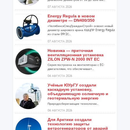
07 АВГУСТА 2026
Energy Regula в новом
диаметре — DN400/350
«ЧелябинскСпецГражданСтрой» освоил новый
диаметр шарового крана КШЦПР Energy Regula
из стали 09Г2С...
07 АВГУСТА 2026
Новинка — приточная
вентиляционная установка
ZILON ZPW-N 2000 INT EC
Серия построена на вентиляторах с EC-
двигателями, что обеспечивает...
06 АВГУСТА 2026
Учёные ЮУрГУ создали
каскадную установку,
объединяющую солнечную и
геотермальную энергию
Природосберегающие технологии...
06 АВГУСТА 2026
Для Арктики создали
технологию защиты
ветрогенераторов от аварий