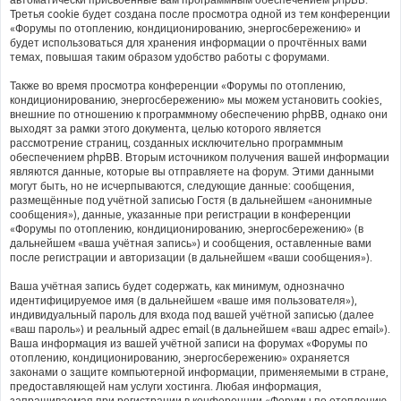
Третья cookie будет создана после просмотра одной из тем конференции
«Форумы по отоплению, кондиционированию, энергосбережению» и
будет использоваться для хранения информации о прочтённых вами
темах, повышая таким образом удобство работы с форумами.
Также во время просмотра конференции «Форумы по отоплению,
кондиционированию, энергосбережению» мы можем установить cookies,
внешние по отношению к программному обеспечению phpBB, однако они
выходят за рамки этого документа, целью которого является
рассмотрение страниц, созданных исключительно программным
обеспечением phpBB. Вторым источником получения вашей информации
являются данные, которые вы отправляете на форум. Этими данными
могут быть, но не исчерпываются, следующие данные: сообщения,
размещённые под учётной записью Гостя (в дальнейшем «анонимные
сообщения»), данные, указанные при регистрации в конференции
«Форумы по отоплению, кондиционированию, энергосбережению» (в
дальнейшем «ваша учётная запись») и сообщения, оставленные вами
после регистрации и авторизации (в дальнейшем «ваши сообщения»).
Ваша учётная запись будет содержать, как минимум, однозначно
идентифицируемое имя (в дальнейшем «ваше имя пользователя»),
индивидуальный пароль для входа под вашей учётной записью (далее
«ваш пароль») и реальный адрес email (в дальнейшем «ваш адрес email»).
Ваша информация из вашей учётной записи на форумах «Форумы по
отоплению, кондиционированию, энергосбережению» охраняется
законами о защите компьютерной информации, применяемыми в стране,
предоставляющей нам услуги хостинга. Любая информация,
запрашиваемая при регистрации в конференции «Форумы по отоплению,