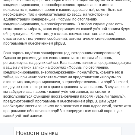
кондиционированию, энергосбережению», кроме вашего имени
пользователя, вашего пароля и вашего адреса email, может быть как
необходимой, так и необязательной ко вводу, на усмотрение
администрации конференции «Форумы по отоплению,
кондиционированию, энергосбережению». В любом случае у вас есть
возможность выбрать, какая информация из вашей учётной записи будет
общедоступна. Кроме того, у вас есть возможность согласиться/
отказаться от получения сообщений, автоматически сгенерированных
программным обеспечением phpBB.
Ваш пароль надёжно зашифрован (односторонним хэшированием).
Однако не рекомендуется использовать этот же самый пароль,
регистрируясь на других сайтах. Ваш пароль является средством доступа
к вашей учётной записи на форумах «Форумы по отоплению,
кондиционированию, энергосбережению», пожалуйста, храните его в
тайне, ни при каких обстоятельствах ни представители «Форумы по
отоплению, кондиционированию, энергосбережению», ни phpBB Limited,
ни другое третье лицо не вправе спрашивать ваш пароль. В случае, если
вы забудете ваш пароль к вашей учётной записи, вы сможете
воспользоваться функцией восстановления пароля «Забыли пароль?»,
предусмотренной программным обеспечением phpBB. Вам будет
необходимо ввести ваше имя пользователя и ваш адрес email, после чего
программное обеспечение phpBB сгенерирует вам новый пароль для
вашей учётной записи.
Новости рынка