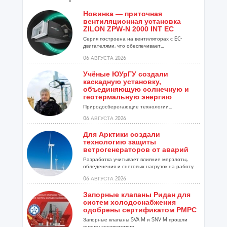
Новинка — приточная
вентиляционная установка
ZILON ZPW-N 2000 INT EC
Серия построена на вентиляторах с EC-
двигателями, что обеспечивает...
06 АВГУСТА 2026
Учёные ЮУрГУ создали
каскадную установку,
объединяющую солнечную и
геотермальную энергию
Природосберегающие технологии...
06 АВГУСТА 2026
Для Арктики создали
технологию защиты
ветрогенераторов от аварий
Разработка учитывает влияние мерзлоты,
обледенения и снеговых нагрузок на работу
установок...
06 АВГУСТА 2026
Запорные клапаны Ридан для
систем холодоснабжения
одобрены сертификатом РМРС
Запорные клапаны SVA M и SNV M прошли
оценку соответствия ...