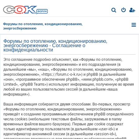
П
о
Форумы по отоплению, кондиционированию,
и
энергосбережению
с
Форумы по отоплению, кондиционированию,
к
энергосбережению - Соглашение о
конфиденциальности
Это соглашение подробно объясняет, как «Форумы по отоплению,
кондиционированию, энергосбережению» и его подразделения (в
дальнейшем «мы», «наш», «Форумы по отоплению, кондиционированию,
энергосбережению», «https://forum.c-o-k.ru») и phpBB (в дальнейшем
«они», «программное обеспечение phpBB», «www.phpbb.com», «phpBB
Limited», «phpBB Teams») используют информацию, полученную во время
любой из ваших пользовательских сессий (в дальнейшем «ваша
информация»).
Ваша информация собирается двумя способами. Во-первых, просмотр
«Форумы по отоплению, кондиционированию, энергосбережению»
приведёт к созданию программным обеспечением phpBB определённого
числа cookies (небольшие текстовые файлы, загружаемые в папку
временных файлов вашего браузера). Первые две cookie содержат
только идентификатор пользователя (в дальнейшем «user-id») и
идентификатор анонимной сессии (в дальнейшем «session-id»),
автоматически присвоенные вам программным обеспечением phpBB.