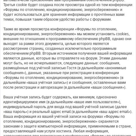
Третья cookie будет создана после просмотра одной из тем конференции
«Форумы по отоплению, кондиционированию, энергосбережению» и
будет использоваться для хранения информации о прочтённых вами
темах, повышая таким образом удобство работы с форумами.
Также во время просмотра конференции «Форумы по отоплению,
кондиционированию, энергосбережению» мы можем установить cookies,
внешние по отношению к программному обеспечению phpBB, однако они
выходят за рамки этого документа, целью которого является
рассмотрение страниц, созданных исключительно программным
обеспечением phpBB. Вторым источником получения вашей информации
являются данные, которые вы отправляете на форум. Этими данными
могут быть, но не исчерпываются, следующие данные: сообщения,
размещённые под учётной записью Гостя (в дальнейшем «анонимные
сообщения»), данные, указанные при регистрации в конференции
«Форумы по отоплению, кондиционированию, энергосбережению» (в
дальнейшем «ваша учётная запись») и сообщения, оставленные вами
после регистрации и авторизации (в дальнейшем «ваши сообщения»).
Ваша учётная запись будет содержать, как минимум, однозначно
идентифицируемое имя (в дальнейшем «ваше имя пользователя»),
индивидуальный пароль для входа под вашей учётной записью (далее
«ваш пароль») и реальный адрес email (в дальнейшем «ваш адрес email»).
Ваша информация из вашей учётной записи на форумах «Форумы по
отоплению, кондиционированию, энергосбережению» охраняется
законами о защите компьютерной информации, применяемыми в стране,
предоставляющей нам услуги хостинга. Любая информация,
запрашиваемая при регистрации в конференции «Форумы по отоплению,