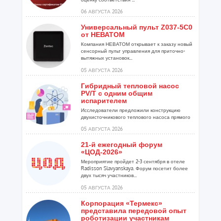
06 АВГУСТА 2026
Универсальный пульт Z037-5C0
от НЕВАТОМ
Компания НЕВАТОМ открывает к заказу новый
сенсорный пульт управления для приточно-
вытяжных установок...
05 АВГУСТА 2026
Гибридный тепловой насос
PV/T с одним общим
испарителем
Исследователи предложили конструкцию
двухисточникового теплового насоса прямого
расширения ...
05 АВГУСТА 2026
21-й ежегодный форум
«ЦОД-2026»
Мероприятие пройдет 2-3 сентября в отеле
Radisson Slavyanskaya. Форум посетит более
двух тысяч участников...
05 АВГУСТА 2026
Корпорация «Термекс»
представила передовой опыт
роботизации участникам