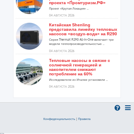
проекта «Промтуризм.РФ»
Проект «Крутая Локация» ...
04 АВГУСТА 2026
Китайская Shenling
представила линейку тепловых
насосов «воздух-вода» на R290
Серия ThermaX R290 All-In-One включает три
модели теплопроизводительностью ...
04 АВГУСТА 2026
Тепловые насосы в связке с
солнечной генерацией и
накопителем снижают
потребление на 60%
Исследователи из Италии установили ...
04 АВГУСТА 2026
«РУСКЛИМАТ Fest 2026» в Уфе
собрал свыше 700 профи
климатической отрасли
Организатором выступил торгово-
производственный холдинг «Русклимат»...
Конфиденциальность
|
Правила
03 АВГУСТА 2026
«Датарк» испытал модульный