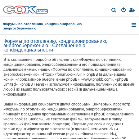
П
о
Форумы по отоплению, кондиционированию,
и
энергосбережению
с
Форумы по отоплению, кондиционированию,
к
энергосбережению - Соглашение о
конфиденциальности
Это соглашение подробно объясняет, как «Форумы по отоплению,
кондиционированию, энергосбережению» и его подразделения (в
дальнейшем «мы», «наш», «Форумы по отоплению, кондиционированию,
энергосбережению», «https://forum.c-o-k.ru») и phpBB (в дальнейшем
«они», «программное обеспечение phpBB», «www.phpbb.com», «phpBB
Limited», «phpBB Teams») используют информацию, полученную во время
любой из ваших пользовательских сессий (в дальнейшем «ваша
информация»).
Ваша информация собирается двумя способами. Во-первых, просмотр
«Форумы по отоплению, кондиционированию, энергосбережению»
приведёт к созданию программным обеспечением phpBB определённого
числа cookies (небольшие текстовые файлы, загружаемые в папку
временных файлов вашего браузера). Первые две cookie содержат
только идентификатор пользователя (в дальнейшем «user-id») и
идентификатор анонимной сессии (в дальнейшем «session-id»),
автоматически присвоенные вам программным обеспечением phpBB.