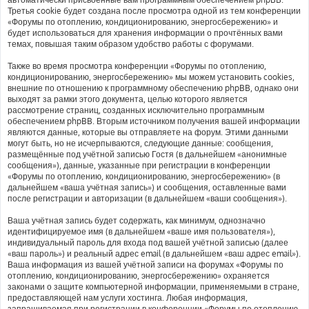
Третья cookie будет создана после просмотра одной из тем конференции
«Форумы по отоплению, кондиционированию, энергосбережению» и
будет использоваться для хранения информации о прочтённых вами
темах, повышая таким образом удобство работы с форумами.
Также во время просмотра конференции «Форумы по отоплению,
кондиционированию, энергосбережению» мы можем установить cookies,
внешние по отношению к программному обеспечению phpBB, однако они
выходят за рамки этого документа, целью которого является
рассмотрение страниц, созданных исключительно программным
обеспечением phpBB. Вторым источником получения вашей информации
являются данные, которые вы отправляете на форум. Этими данными
могут быть, но не исчерпываются, следующие данные: сообщения,
размещённые под учётной записью Гостя (в дальнейшем «анонимные
сообщения»), данные, указанные при регистрации в конференции
«Форумы по отоплению, кондиционированию, энергосбережению» (в
дальнейшем «ваша учётная запись») и сообщения, оставленные вами
после регистрации и авторизации (в дальнейшем «ваши сообщения»).
Ваша учётная запись будет содержать, как минимум, однозначно
идентифицируемое имя (в дальнейшем «ваше имя пользователя»),
индивидуальный пароль для входа под вашей учётной записью (далее
«ваш пароль») и реальный адрес email (в дальнейшем «ваш адрес email»).
Ваша информация из вашей учётной записи на форумах «Форумы по
отоплению, кондиционированию, энергосбережению» охраняется
законами о защите компьютерной информации, применяемыми в стране,
предоставляющей нам услуги хостинга. Любая информация,
запрашиваемая при регистрации в конференции «Форумы по отоплению,