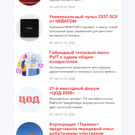
06 АВГУСТА 2026
Универсальный пульт Z037-5C0
от НЕВАТОМ
Компания НЕВАТОМ открывает к заказу новый
сенсорный пульт управления для приточно-
вытяжных установок...
05 АВГУСТА 2026
Гибридный тепловой насос
PV/T с одним общим
испарителем
Исследователи предложили конструкцию
двухисточникового теплового насоса прямого
расширения ...
05 АВГУСТА 2026
21-й ежегодный форум
«ЦОД-2026»
Мероприятие пройдет 2-3 сентября в отеле
Radisson Slavyanskaya. Форум посетит более
двух тысяч участников...
05 АВГУСТА 2026
Корпорация «Термекс»
представила передовой опыт
роботизации участникам