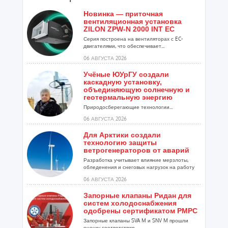
Новинка — приточная
вентиляционная установка
ZILON ZPW-N 2000 INT EC
Серия построена на вентиляторах с EC-
двигателями, что обеспечивает...
06 АВГУСТА 2026
Учёные ЮУрГУ создали
каскадную установку,
объединяющую солнечную и
геотермальную энергию
Природосберегающие технологии...
06 АВГУСТА 2026
Для Арктики создали
технологию защиты
ветрогенераторов от аварий
Разработка учитывает влияние мерзлоты,
обледенения и снеговых нагрузок на работу
установок...
06 АВГУСТА 2026
Запорные клапаны Ридан для
систем холодоснабжения
одобрены сертификатом РМРС
Запорные клапаны SVA M и SNV M прошли
оценку соответствия ...