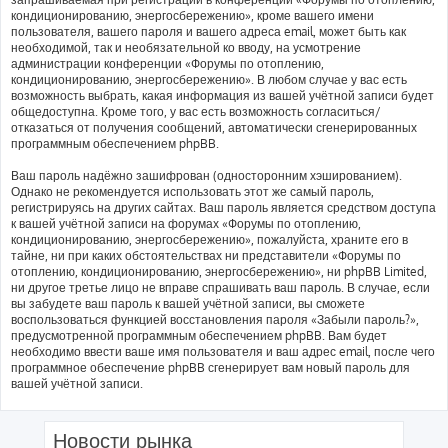
кондиционированию, энергосбережению», кроме вашего имени
пользователя, вашего пароля и вашего адреса email, может быть как
необходимой, так и необязательной ко вводу, на усмотрение
администрации конференции «Форумы по отоплению,
кондиционированию, энергосбережению». В любом случае у вас есть
возможность выбрать, какая информация из вашей учётной записи будет
общедоступна. Кроме того, у вас есть возможность согласиться/
отказаться от получения сообщений, автоматически сгенерированных
программным обеспечением phpBB.
Ваш пароль надёжно зашифрован (односторонним хэшированием).
Однако не рекомендуется использовать этот же самый пароль,
регистрируясь на других сайтах. Ваш пароль является средством доступа
к вашей учётной записи на форумах «Форумы по отоплению,
кондиционированию, энергосбережению», пожалуйста, храните его в
тайне, ни при каких обстоятельствах ни представители «Форумы по
отоплению, кондиционированию, энергосбережению», ни phpBB Limited,
ни другое третье лицо не вправе спрашивать ваш пароль. В случае, если
вы забудете ваш пароль к вашей учётной записи, вы сможете
воспользоваться функцией восстановления пароля «Забыли пароль?»,
предусмотренной программным обеспечением phpBB. Вам будет
необходимо ввести ваше имя пользователя и ваш адрес email, после чего
программное обеспечение phpBB сгенерирует вам новый пароль для
вашей учётной записи.
Новости рынка