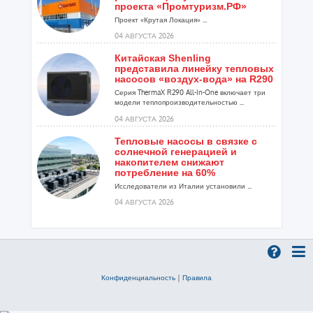
проекта «Промтуризм.РФ»
Проект «Крутая Локация» ...
04 АВГУСТА 2026
Китайская Shenling
представила линейку тепловых
насосов «воздух-вода» на R290
Серия ThermaX R290 All-In-One включает три
модели теплопроизводительностью ...
04 АВГУСТА 2026
Тепловые насосы в связке с
солнечной генерацией и
накопителем снижают
потребление на 60%
Исследователи из Италии установили ...
04 АВГУСТА 2026
«РУСКЛИМАТ Fest 2026» в Уфе
собрал свыше 700 профи
климатической отрасли
Организатором выступил торгово-
производственный холдинг «Русклимат»...
Конфиденциальность
|
Правила
03 АВГУСТА 2026
«Датарк» испытал модульный