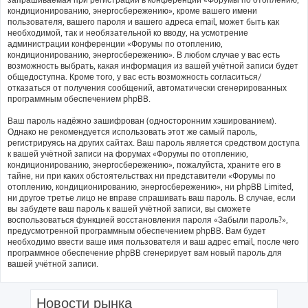
кондиционированию, энергосбережению», кроме вашего имени
пользователя, вашего пароля и вашего адреса email, может быть как
необходимой, так и необязательной ко вводу, на усмотрение
администрации конференции «Форумы по отоплению,
кондиционированию, энергосбережению». В любом случае у вас есть
возможность выбрать, какая информация из вашей учётной записи будет
общедоступна. Кроме того, у вас есть возможность согласиться/
отказаться от получения сообщений, автоматически сгенерированных
программным обеспечением phpBB.
Ваш пароль надёжно зашифрован (односторонним хэшированием).
Однако не рекомендуется использовать этот же самый пароль,
регистрируясь на других сайтах. Ваш пароль является средством доступа
к вашей учётной записи на форумах «Форумы по отоплению,
кондиционированию, энергосбережению», пожалуйста, храните его в
тайне, ни при каких обстоятельствах ни представители «Форумы по
отоплению, кондиционированию, энергосбережению», ни phpBB Limited,
ни другое третье лицо не вправе спрашивать ваш пароль. В случае, если
вы забудете ваш пароль к вашей учётной записи, вы сможете
воспользоваться функцией восстановления пароля «Забыли пароль?»,
предусмотренной программным обеспечением phpBB. Вам будет
необходимо ввести ваше имя пользователя и ваш адрес email, после чего
программное обеспечение phpBB сгенерирует вам новый пароль для
вашей учётной записи.
Новости рынка