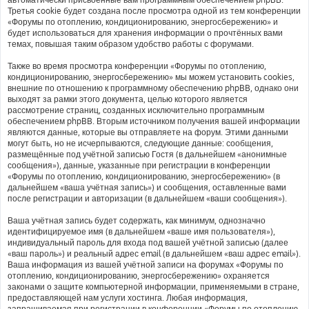
Третья cookie будет создана после просмотра одной из тем конференции
«Форумы по отоплению, кондиционированию, энергосбережению» и
будет использоваться для хранения информации о прочтённых вами
темах, повышая таким образом удобство работы с форумами.
Также во время просмотра конференции «Форумы по отоплению,
кондиционированию, энергосбережению» мы можем установить cookies,
внешние по отношению к программному обеспечению phpBB, однако они
выходят за рамки этого документа, целью которого является
рассмотрение страниц, созданных исключительно программным
обеспечением phpBB. Вторым источником получения вашей информации
являются данные, которые вы отправляете на форум. Этими данными
могут быть, но не исчерпываются, следующие данные: сообщения,
размещённые под учётной записью Гостя (в дальнейшем «анонимные
сообщения»), данные, указанные при регистрации в конференции
«Форумы по отоплению, кондиционированию, энергосбережению» (в
дальнейшем «ваша учётная запись») и сообщения, оставленные вами
после регистрации и авторизации (в дальнейшем «ваши сообщения»).
Ваша учётная запись будет содержать, как минимум, однозначно
идентифицируемое имя (в дальнейшем «ваше имя пользователя»),
индивидуальный пароль для входа под вашей учётной записью (далее
«ваш пароль») и реальный адрес email (в дальнейшем «ваш адрес email»).
Ваша информация из вашей учётной записи на форумах «Форумы по
отоплению, кондиционированию, энергосбережению» охраняется
законами о защите компьютерной информации, применяемыми в стране,
предоставляющей нам услуги хостинга. Любая информация,
запрашиваемая при регистрации в конференции «Форумы по отоплению,