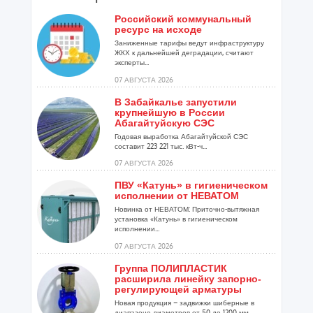
Российский коммунальный
ресурс на исходе
Заниженные тарифы ведут инфраструктуру
ЖКХ к дальнейшей деградации, считают
эксперты...
07 АВГУСТА 2026
В Забайкалье запустили
крупнейшую в России
Абагайтуйскую СЭС
Годовая выработка Абагайтуйской СЭС
составит 223 221 тыс. кВт-ч...
07 АВГУСТА 2026
ПВУ «Катунь» в гигиеническом
исполнении от НЕВАТОМ
Новинка от НЕВАТОМ: Приточно-вытяжная
установка «Катунь» в гигиеническом
исполнении...
07 АВГУСТА 2026
Группа ПОЛИПЛАСТИК
расширила линейку запорно-
регулирующей арматуры
Новая продукция – задвижки шиберные в
диапазоне диаметров от 50 до 1200 мм...