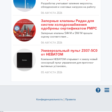
Разработка учитывает влияние мерзлоты,
обледенения и снеговых нагрузок на работу
установок...
06 АВГУСТА 2026
Запорные клапаны Ридан для
систем холодоснабжения
одобрены сертификатом РМРС
Запорные клапаны SVA M и SNV M прошли
оценку соответствия ...
06 АВГУСТА 2026
Универсальный пульт Z037-5C0
от НЕВАТОМ
Компания НЕВАТОМ открывает к заказу новый
сенсорный пульт управления для приточно-
вытяжных установок...
05 АВГУСТА 2026
Гибридный тепловой насос
PV/T с одним общим
испарителем
Исследователи предложили конструкцию
двухисточникового теплового насоса прямого
Конфиденциальность
|
Правила
расширения ...
05 АВГУСТА 2026
21-й ежегодный форум