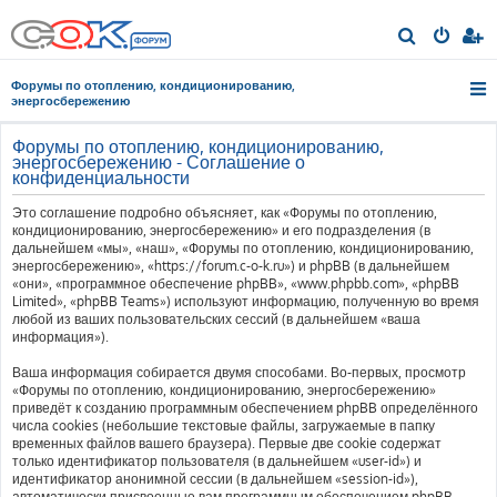
П
о
Форумы по отоплению, кондиционированию,
и
энергосбережению
с
Форумы по отоплению, кондиционированию,
к
энергосбережению - Соглашение о
конфиденциальности
Это соглашение подробно объясняет, как «Форумы по отоплению,
кондиционированию, энергосбережению» и его подразделения (в
дальнейшем «мы», «наш», «Форумы по отоплению, кондиционированию,
энергосбережению», «https://forum.c-o-k.ru») и phpBB (в дальнейшем
«они», «программное обеспечение phpBB», «www.phpbb.com», «phpBB
Limited», «phpBB Teams») используют информацию, полученную во время
любой из ваших пользовательских сессий (в дальнейшем «ваша
информация»).
Ваша информация собирается двумя способами. Во-первых, просмотр
«Форумы по отоплению, кондиционированию, энергосбережению»
приведёт к созданию программным обеспечением phpBB определённого
числа cookies (небольшие текстовые файлы, загружаемые в папку
временных файлов вашего браузера). Первые две cookie содержат
только идентификатор пользователя (в дальнейшем «user-id») и
идентификатор анонимной сессии (в дальнейшем «session-id»),
автоматически присвоенные вам программным обеспечением phpBB.