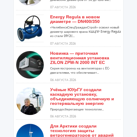
07 АВГУСТА 2026
Energy Regula в новом
диаметре — DN400/350
«ЧелябинскСпецГражданСтрой» освоил новый
диаметр шарового крана КШЦПР Energy Regula
из стали 09Г2С...
07 АВГУСТА 2026
Новинка — приточная
вентиляционная установка
ZILON ZPW-N 2000 INT EC
Серия построена на вентиляторах с EC-
двигателями, что обеспечивает...
06 АВГУСТА 2026
Учёные ЮУрГУ создали
каскадную установку,
объединяющую солнечную и
геотермальную энергию
Природосберегающие технологии...
06 АВГУСТА 2026
Для Арктики создали
технологию защиты
ветрогенераторов от аварий