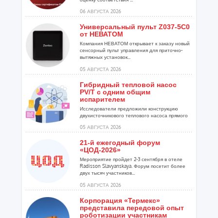
06 АВГУСТА 2026
Универсальный пульт Z037-5C0
от НЕВАТОМ
Компания НЕВАТОМ открывает к заказу новый
сенсорный пульт управления для приточно-
вытяжных установок...
05 АВГУСТА 2026
Гибридный тепловой насос
PV/T с одним общим
испарителем
Исследователи предложили конструкцию
двухисточникового теплового насоса прямого
расширения ...
05 АВГУСТА 2026
21-й ежегодный форум
«ЦОД-2026»
Мероприятие пройдет 2-3 сентября в отеле
Radisson Slavyanskaya. Форум посетит более
двух тысяч участников...
05 АВГУСТА 2026
Корпорация «Термекс»
представила передовой опыт
роботизации участникам