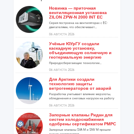
Новинка — приточная
вентиляционная установка
ZILON ZPW-N 2000 INT EC
Серия построена на вентиляторах с EC-
двигателями, что обеспечивает...
06 АВГУСТА 2026
Учёные ЮУрГУ создали
каскадную установку,
объединяющую солнечную и
геотермальную энергию
Природосберегающие технологии...
06 АВГУСТА 2026
Для Арктики создали
технологию защиты
ветрогенераторов от аварий
Разработка учитывает влияние мерзлоты,
обледенения и снеговых нагрузок на работу
установок...
06 АВГУСТА 2026
Запорные клапаны Ридан для
систем холодоснабжения
одобрены сертификатом РМРС
Запорные клапаны SVA M и SNV M прошли
оценку соответствия ...