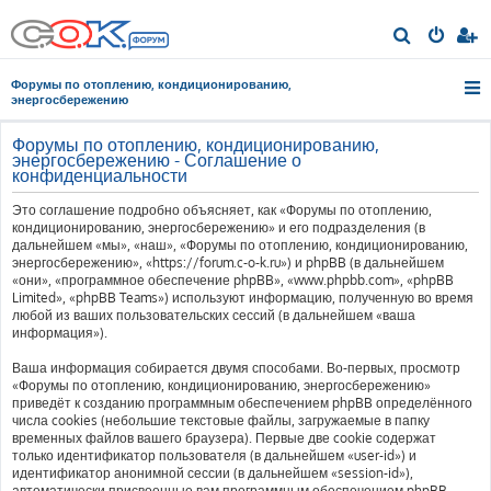
П
о
Форумы по отоплению, кондиционированию,
и
энергосбережению
с
Форумы по отоплению, кондиционированию,
к
энергосбережению - Соглашение о
конфиденциальности
Это соглашение подробно объясняет, как «Форумы по отоплению,
кондиционированию, энергосбережению» и его подразделения (в
дальнейшем «мы», «наш», «Форумы по отоплению, кондиционированию,
энергосбережению», «https://forum.c-o-k.ru») и phpBB (в дальнейшем
«они», «программное обеспечение phpBB», «www.phpbb.com», «phpBB
Limited», «phpBB Teams») используют информацию, полученную во время
любой из ваших пользовательских сессий (в дальнейшем «ваша
информация»).
Ваша информация собирается двумя способами. Во-первых, просмотр
«Форумы по отоплению, кондиционированию, энергосбережению»
приведёт к созданию программным обеспечением phpBB определённого
числа cookies (небольшие текстовые файлы, загружаемые в папку
временных файлов вашего браузера). Первые две cookie содержат
только идентификатор пользователя (в дальнейшем «user-id») и
идентификатор анонимной сессии (в дальнейшем «session-id»),
автоматически присвоенные вам программным обеспечением phpBB.