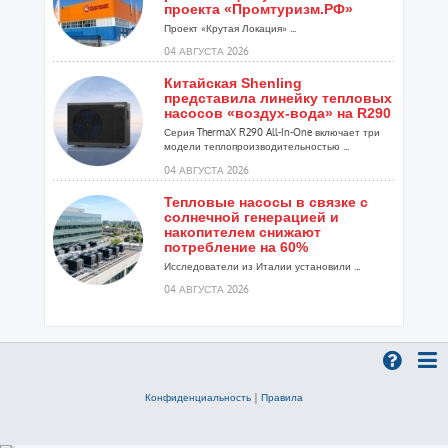
проекта «Промтуризм.РФ»
Проект «Крутая Локация» ...
04 АВГУСТА 2026
Китайская Shenling
представила линейку тепловых
насосов «воздух-вода» на R290
Серия ThermaX R290 All-In-One включает три
модели теплопроизводительностью ...
04 АВГУСТА 2026
Тепловые насосы в связке с
солнечной генерацией и
накопителем снижают
потребление на 60%
Исследователи из Италии установили ...
04 АВГУСТА 2026
«РУСКЛИМАТ Fest 2026» в Уфе
собрал свыше 700 профи
климатической отрасли
Организатором выступил торгово-
производственный холдинг «Русклимат»...
Конфиденциальность
|
Правила
03 АВГУСТА 2026
«Датарк» испытал модульный