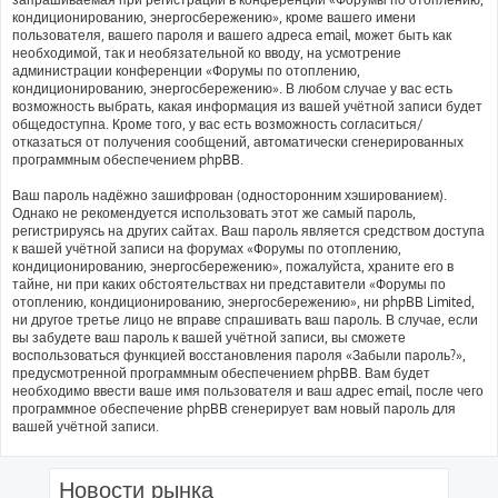
кондиционированию, энергосбережению», кроме вашего имени
пользователя, вашего пароля и вашего адреса email, может быть как
необходимой, так и необязательной ко вводу, на усмотрение
администрации конференции «Форумы по отоплению,
кондиционированию, энергосбережению». В любом случае у вас есть
возможность выбрать, какая информация из вашей учётной записи будет
общедоступна. Кроме того, у вас есть возможность согласиться/
отказаться от получения сообщений, автоматически сгенерированных
программным обеспечением phpBB.
Ваш пароль надёжно зашифрован (односторонним хэшированием).
Однако не рекомендуется использовать этот же самый пароль,
регистрируясь на других сайтах. Ваш пароль является средством доступа
к вашей учётной записи на форумах «Форумы по отоплению,
кондиционированию, энергосбережению», пожалуйста, храните его в
тайне, ни при каких обстоятельствах ни представители «Форумы по
отоплению, кондиционированию, энергосбережению», ни phpBB Limited,
ни другое третье лицо не вправе спрашивать ваш пароль. В случае, если
вы забудете ваш пароль к вашей учётной записи, вы сможете
воспользоваться функцией восстановления пароля «Забыли пароль?»,
предусмотренной программным обеспечением phpBB. Вам будет
необходимо ввести ваше имя пользователя и ваш адрес email, после чего
программное обеспечение phpBB сгенерирует вам новый пароль для
вашей учётной записи.
Новости рынка