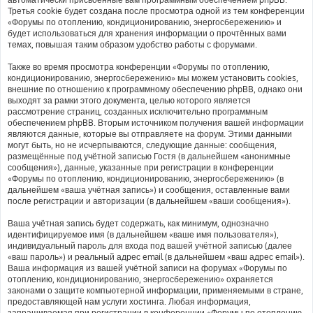
Третья cookie будет создана после просмотра одной из тем конференции
«Форумы по отоплению, кондиционированию, энергосбережению» и
будет использоваться для хранения информации о прочтённых вами
темах, повышая таким образом удобство работы с форумами.
Также во время просмотра конференции «Форумы по отоплению,
кондиционированию, энергосбережению» мы можем установить cookies,
внешние по отношению к программному обеспечению phpBB, однако они
выходят за рамки этого документа, целью которого является
рассмотрение страниц, созданных исключительно программным
обеспечением phpBB. Вторым источником получения вашей информации
являются данные, которые вы отправляете на форум. Этими данными
могут быть, но не исчерпываются, следующие данные: сообщения,
размещённые под учётной записью Гостя (в дальнейшем «анонимные
сообщения»), данные, указанные при регистрации в конференции
«Форумы по отоплению, кондиционированию, энергосбережению» (в
дальнейшем «ваша учётная запись») и сообщения, оставленные вами
после регистрации и авторизации (в дальнейшем «ваши сообщения»).
Ваша учётная запись будет содержать, как минимум, однозначно
идентифицируемое имя (в дальнейшем «ваше имя пользователя»),
индивидуальный пароль для входа под вашей учётной записью (далее
«ваш пароль») и реальный адрес email (в дальнейшем «ваш адрес email»).
Ваша информация из вашей учётной записи на форумах «Форумы по
отоплению, кондиционированию, энергосбережению» охраняется
законами о защите компьютерной информации, применяемыми в стране,
предоставляющей нам услуги хостинга. Любая информация,
запрашиваемая при регистрации в конференции «Форумы по отоплению,