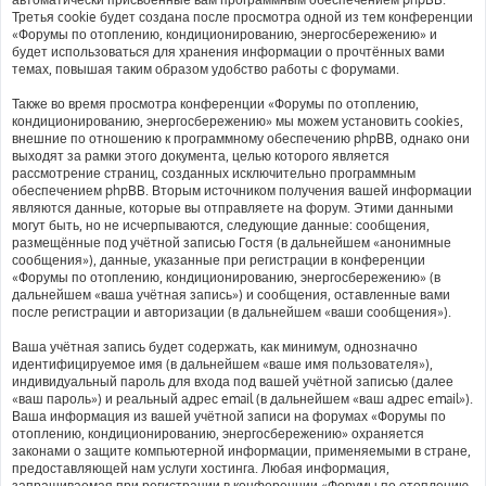
Третья cookie будет создана после просмотра одной из тем конференции
«Форумы по отоплению, кондиционированию, энергосбережению» и
будет использоваться для хранения информации о прочтённых вами
темах, повышая таким образом удобство работы с форумами.
Также во время просмотра конференции «Форумы по отоплению,
кондиционированию, энергосбережению» мы можем установить cookies,
внешние по отношению к программному обеспечению phpBB, однако они
выходят за рамки этого документа, целью которого является
рассмотрение страниц, созданных исключительно программным
обеспечением phpBB. Вторым источником получения вашей информации
являются данные, которые вы отправляете на форум. Этими данными
могут быть, но не исчерпываются, следующие данные: сообщения,
размещённые под учётной записью Гостя (в дальнейшем «анонимные
сообщения»), данные, указанные при регистрации в конференции
«Форумы по отоплению, кондиционированию, энергосбережению» (в
дальнейшем «ваша учётная запись») и сообщения, оставленные вами
после регистрации и авторизации (в дальнейшем «ваши сообщения»).
Ваша учётная запись будет содержать, как минимум, однозначно
идентифицируемое имя (в дальнейшем «ваше имя пользователя»),
индивидуальный пароль для входа под вашей учётной записью (далее
«ваш пароль») и реальный адрес email (в дальнейшем «ваш адрес email»).
Ваша информация из вашей учётной записи на форумах «Форумы по
отоплению, кондиционированию, энергосбережению» охраняется
законами о защите компьютерной информации, применяемыми в стране,
предоставляющей нам услуги хостинга. Любая информация,
запрашиваемая при регистрации в конференции «Форумы по отоплению,