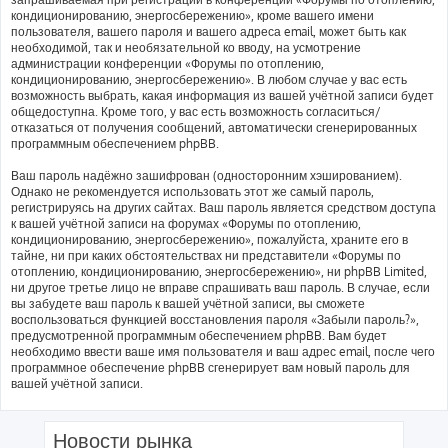
кондиционированию, энергосбережению», кроме вашего имени
пользователя, вашего пароля и вашего адреса email, может быть как
необходимой, так и необязательной ко вводу, на усмотрение
администрации конференции «Форумы по отоплению,
кондиционированию, энергосбережению». В любом случае у вас есть
возможность выбрать, какая информация из вашей учётной записи будет
общедоступна. Кроме того, у вас есть возможность согласиться/
отказаться от получения сообщений, автоматически сгенерированных
программным обеспечением phpBB.
Ваш пароль надёжно зашифрован (односторонним хэшированием).
Однако не рекомендуется использовать этот же самый пароль,
регистрируясь на других сайтах. Ваш пароль является средством доступа
к вашей учётной записи на форумах «Форумы по отоплению,
кондиционированию, энергосбережению», пожалуйста, храните его в
тайне, ни при каких обстоятельствах ни представители «Форумы по
отоплению, кондиционированию, энергосбережению», ни phpBB Limited,
ни другое третье лицо не вправе спрашивать ваш пароль. В случае, если
вы забудете ваш пароль к вашей учётной записи, вы сможете
воспользоваться функцией восстановления пароля «Забыли пароль?»,
предусмотренной программным обеспечением phpBB. Вам будет
необходимо ввести ваше имя пользователя и ваш адрес email, после чего
программное обеспечение phpBB сгенерирует вам новый пароль для
вашей учётной записи.
Новости рынка