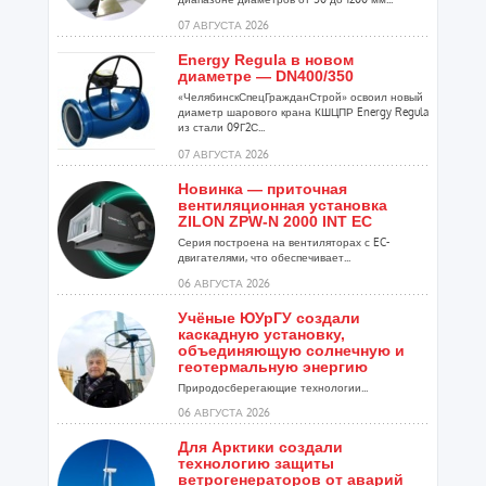
07 АВГУСТА 2026
Energy Regula в новом
диаметре — DN400/350
«ЧелябинскСпецГражданСтрой» освоил новый
диаметр шарового крана КШЦПР Energy Regula
из стали 09Г2С...
07 АВГУСТА 2026
Новинка — приточная
вентиляционная установка
ZILON ZPW-N 2000 INT EC
Серия построена на вентиляторах с EC-
двигателями, что обеспечивает...
06 АВГУСТА 2026
Учёные ЮУрГУ создали
каскадную установку,
объединяющую солнечную и
геотермальную энергию
Природосберегающие технологии...
06 АВГУСТА 2026
Для Арктики создали
технологию защиты
ветрогенераторов от аварий