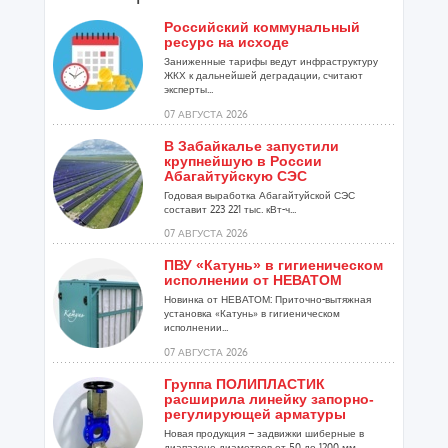
Российский коммунальный
ресурс на исходе
Заниженные тарифы ведут инфраструктуру
ЖКХ к дальнейшей деградации, считают
эксперты...
07 АВГУСТА 2026
В Забайкалье запустили
крупнейшую в России
Абагайтуйскую СЭС
Годовая выработка Абагайтуйской СЭС
составит 223 221 тыс. кВт-ч...
07 АВГУСТА 2026
ПВУ «Катунь» в гигиеническом
исполнении от НЕВАТОМ
Новинка от НЕВАТОМ: Приточно-вытяжная
установка «Катунь» в гигиеническом
исполнении...
07 АВГУСТА 2026
Группа ПОЛИПЛАСТИК
расширила линейку запорно-
регулирующей арматуры
Новая продукция – задвижки шиберные в
диапазоне диаметров от 50 до 1200 мм...