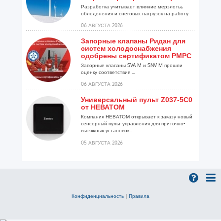
Разработка учитывает влияние мерзлоты,
обледенения и снеговых нагрузок на работу
установок...
06 АВГУСТА 2026
Запорные клапаны Ридан для
систем холодоснабжения
одобрены сертификатом РМРС
Запорные клапаны SVA M и SNV M прошли
оценку соответствия ...
06 АВГУСТА 2026
Универсальный пульт Z037-5C0
от НЕВАТОМ
Компания НЕВАТОМ открывает к заказу новый
сенсорный пульт управления для приточно-
вытяжных установок...
05 АВГУСТА 2026
Гибридный тепловой насос
PV/T с одним общим
испарителем
Исследователи предложили конструкцию
двухисточникового теплового насоса прямого
Конфиденциальность
|
Правила
расширения ...
05 АВГУСТА 2026
21-й ежегодный форум