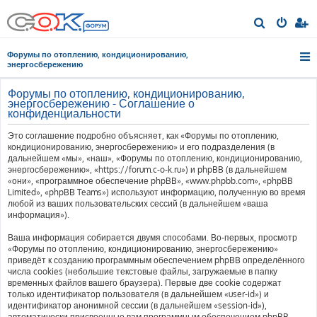
П
о
Форумы по отоплению, кондиционированию,
и
энергосбережению
с
Форумы по отоплению, кондиционированию,
к
энергосбережению - Соглашение о
конфиденциальности
Это соглашение подробно объясняет, как «Форумы по отоплению,
кондиционированию, энергосбережению» и его подразделения (в
дальнейшем «мы», «наш», «Форумы по отоплению, кондиционированию,
энергосбережению», «https://forum.c-o-k.ru») и phpBB (в дальнейшем
«они», «программное обеспечение phpBB», «www.phpbb.com», «phpBB
Limited», «phpBB Teams») используют информацию, полученную во время
любой из ваших пользовательских сессий (в дальнейшем «ваша
информация»).
Ваша информация собирается двумя способами. Во-первых, просмотр
«Форумы по отоплению, кондиционированию, энергосбережению»
приведёт к созданию программным обеспечением phpBB определённого
числа cookies (небольшие текстовые файлы, загружаемые в папку
временных файлов вашего браузера). Первые две cookie содержат
только идентификатор пользователя (в дальнейшем «user-id») и
идентификатор анонимной сессии (в дальнейшем «session-id»),
автоматически присвоенные вам программным обеспечением phpBB.