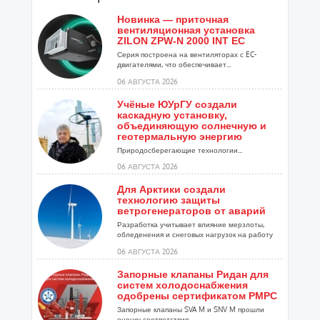
Новинка — приточная
вентиляционная установка
ZILON ZPW-N 2000 INT EC
Серия построена на вентиляторах с EC-
двигателями, что обеспечивает...
06 АВГУСТА 2026
Учёные ЮУрГУ создали
каскадную установку,
объединяющую солнечную и
геотермальную энергию
Природосберегающие технологии...
06 АВГУСТА 2026
Для Арктики создали
технологию защиты
ветрогенераторов от аварий
Разработка учитывает влияние мерзлоты,
обледенения и снеговых нагрузок на работу
установок...
06 АВГУСТА 2026
Запорные клапаны Ридан для
систем холодоснабжения
одобрены сертификатом РМРС
Запорные клапаны SVA M и SNV M прошли
оценку соответствия ...