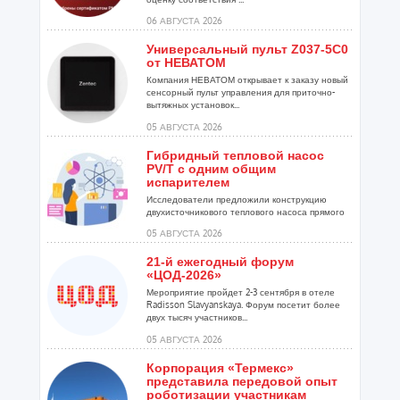
06 АВГУСТА 2026
Универсальный пульт Z037-5C0
от НЕВАТОМ
Компания НЕВАТОМ открывает к заказу новый
сенсорный пульт управления для приточно-
вытяжных установок...
05 АВГУСТА 2026
Гибридный тепловой насос
PV/T с одним общим
испарителем
Исследователи предложили конструкцию
двухисточникового теплового насоса прямого
расширения ...
05 АВГУСТА 2026
21-й ежегодный форум
«ЦОД-2026»
Мероприятие пройдет 2-3 сентября в отеле
Radisson Slavyanskaya. Форум посетит более
двух тысяч участников...
05 АВГУСТА 2026
Корпорация «Термекс»
представила передовой опыт
роботизации участникам