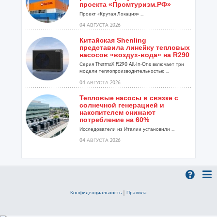
проекта «Промтуризм.РФ»
Проект «Крутая Локация» ...
04 АВГУСТА 2026
Китайская Shenling
представила линейку тепловых
насосов «воздух-вода» на R290
Серия ThermaX R290 All-In-One включает три
модели теплопроизводительностью ...
04 АВГУСТА 2026
Тепловые насосы в связке с
солнечной генерацией и
накопителем снижают
потребление на 60%
Исследователи из Италии установили ...
04 АВГУСТА 2026
«РУСКЛИМАТ Fest 2026» в Уфе
собрал свыше 700 профи
климатической отрасли
Организатором выступил торгово-
производственный холдинг «Русклимат»...
Конфиденциальность
|
Правила
03 АВГУСТА 2026
«Датарк» испытал модульный