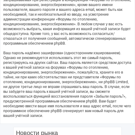
кондиционированию, энергосбережению», кроме вашего имени
пользователя, вашего пароля и вашего адреса email, может быть как
необходимой, так и необязательной ко вводу, на усмотрение
администрации конференции «Форумы по отоплению,
кондиционированию, энергосбережению». В любом случае у вас есть
возможность выбрать, какая информация из вашей учётной записи будет
общедоступна. Кроме того, у вас есть возможность согласиться/
отказаться от получения сообщений, автоматически сгенерированных
программным обеспечением phpBB.
Ваш пароль надёжно зашифрован (односторонним хэшированием).
Однако не рекомендуется использовать этот же самый пароль,
регистрируясь на других сайтах. Ваш пароль является средством доступа
к вашей учётной записи на форумах «Форумы по отоплению,
кондиционированию, энергосбережению», пожалуйста, храните его в
тайне, ни при каких обстоятельствах ни представители «Форумы по
отоплению, кондиционированию, энергосбережению», ни phpBB Limited,
ни другое третье лицо не вправе спрашивать ваш пароль. В случае, если
вы забудете ваш пароль к вашей учётной записи, вы сможете
воспользоваться функцией восстановления пароля «Забыли пароль?»,
предусмотренной программным обеспечением phpBB. Вам будет
необходимо ввести ваше имя пользователя и ваш адрес email, после чего
программное обеспечение phpBB сгенерирует вам новый пароль для
вашей учётной записи.
Новости рынка