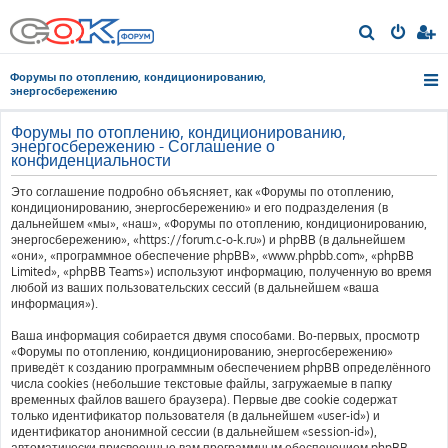
П
о
Форумы по отоплению, кондиционированию,
и
энергосбережению
с
Форумы по отоплению, кондиционированию,
к
энергосбережению - Соглашение о
конфиденциальности
Это соглашение подробно объясняет, как «Форумы по отоплению,
кондиционированию, энергосбережению» и его подразделения (в
дальнейшем «мы», «наш», «Форумы по отоплению, кондиционированию,
энергосбережению», «https://forum.c-o-k.ru») и phpBB (в дальнейшем
«они», «программное обеспечение phpBB», «www.phpbb.com», «phpBB
Limited», «phpBB Teams») используют информацию, полученную во время
любой из ваших пользовательских сессий (в дальнейшем «ваша
информация»).
Ваша информация собирается двумя способами. Во-первых, просмотр
«Форумы по отоплению, кондиционированию, энергосбережению»
приведёт к созданию программным обеспечением phpBB определённого
числа cookies (небольшие текстовые файлы, загружаемые в папку
временных файлов вашего браузера). Первые две cookie содержат
только идентификатор пользователя (в дальнейшем «user-id») и
идентификатор анонимной сессии (в дальнейшем «session-id»),
автоматически присвоенные вам программным обеспечением phpBB.