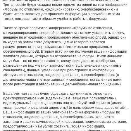
Третья cookie будет создана после просмотра одной из тем конференции
«Форумы по отоплению, кондиционированию, энергосбережению» и
будет использоваться для хранения информации о прочтённых вами
темах, повышая таким образом удобство работы с форумами.
Также во время просмотра конференции «Форумы по отоплению,
кондиционированию, энергосбережению» мы можем установить cookies,
внешние по отношению к программному обеспечению phpBB, однако они
выходят за рамки этого документа, целью которого является
рассмотрение страниц, созданных исключительно программным
обеспечением phpBB. Вторым источником получения вашей информации
являются данные, которые вы отправляете на форум. Этими данными
могут быть, но не исчерпываются, следующие данные: сообщения,
размещённые под учётной записью Гостя (в дальнейшем «анонимные
сообщения»), данные, указанные при регистрации в конференции
«Форумы по отоплению, кондиционированию, энергосбережению» (в
дальнейшем «ваша учётная запись») и сообщения, оставленные вами
после регистрации и авторизации (в дальнейшем «ваши сообщения»).
Ваша учётная запись будет содержать, как минимум, однозначно
идентифицируемое имя (в дальнейшем «ваше имя пользователя»),
индивидуальный пароль для входа под вашей учётной записью (далее
«ваш пароль») и реальный адрес email (в дальнейшем «ваш адрес email»).
Ваша информация из вашей учётной записи на форумах «Форумы по
отоплению, кондиционированию, энергосбережению» охраняется
законами о защите компьютерной информации, применяемыми в стране,
предоставляющей нам услуги хостинга. Любая информация,
запрашиваемая при регистрации в конференции «Форумы по отоплению,