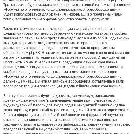
Третья cookie будет создана после просмотра одной из тем конференции
«Форумы по отоплению, кондиционированию, энергосбережению» и
будет использоваться для хранения информации о прочтённых вами
темах, повышая таким образом удобство работы с форумами.
Также во время просмотра конференции «Форумы по отоплению,
кондиционированию, энергосбережению» мы можем установить cookies,
внешние по отношению к программному обеспечению phpBB, однако они
выходят за рамки этого документа, целью которого является
рассмотрение страниц, созданных исключительно программным
обеспечением phpBB. Вторым источником получения вашей информации
являются данные, которые вы отправляете на форум. Этими данными
могут быть, но не исчерпываются, следующие данные: сообщения,
размещённые под учётной записью Гостя (в дальнейшем «анонимные
сообщения»), данные, указанные при регистрации в конференции
«Форумы по отоплению, кондиционированию, энергосбережению» (в
дальнейшем «ваша учётная запись») и сообщения, оставленные вами
после регистрации и авторизации (в дальнейшем «ваши сообщения»).
Ваша учётная запись будет содержать, как минимум, однозначно
идентифицируемое имя (в дальнейшем «ваше имя пользователя»),
индивидуальный пароль для входа под вашей учётной записью (далее
«ваш пароль») и реальный адрес email (в дальнейшем «ваш адрес email»).
Ваша информация из вашей учётной записи на форумах «Форумы по
отоплению, кондиционированию, энергосбережению» охраняется
законами о защите компьютерной информации, применяемыми в стране,
предоставляющей нам услуги хостинга. Любая информация,
запрашиваемая при регистрации в конференции «Форумы по отоплению,