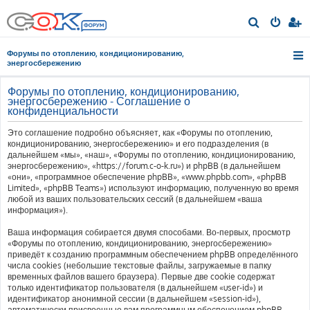
П
о
Форумы по отоплению, кондиционированию,
и
энергосбережению
с
Форумы по отоплению, кондиционированию,
к
энергосбережению - Соглашение о
конфиденциальности
Это соглашение подробно объясняет, как «Форумы по отоплению,
кондиционированию, энергосбережению» и его подразделения (в
дальнейшем «мы», «наш», «Форумы по отоплению, кондиционированию,
энергосбережению», «https://forum.c-o-k.ru») и phpBB (в дальнейшем
«они», «программное обеспечение phpBB», «www.phpbb.com», «phpBB
Limited», «phpBB Teams») используют информацию, полученную во время
любой из ваших пользовательских сессий (в дальнейшем «ваша
информация»).
Ваша информация собирается двумя способами. Во-первых, просмотр
«Форумы по отоплению, кондиционированию, энергосбережению»
приведёт к созданию программным обеспечением phpBB определённого
числа cookies (небольшие текстовые файлы, загружаемые в папку
временных файлов вашего браузера). Первые две cookie содержат
только идентификатор пользователя (в дальнейшем «user-id») и
идентификатор анонимной сессии (в дальнейшем «session-id»),
автоматически присвоенные вам программным обеспечением phpBB.