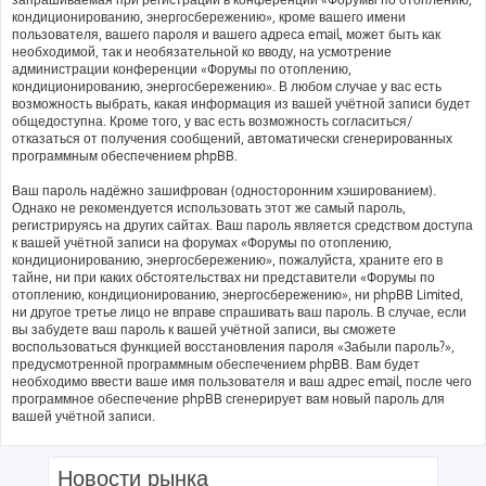
кондиционированию, энергосбережению», кроме вашего имени
пользователя, вашего пароля и вашего адреса email, может быть как
необходимой, так и необязательной ко вводу, на усмотрение
администрации конференции «Форумы по отоплению,
кондиционированию, энергосбережению». В любом случае у вас есть
возможность выбрать, какая информация из вашей учётной записи будет
общедоступна. Кроме того, у вас есть возможность согласиться/
отказаться от получения сообщений, автоматически сгенерированных
программным обеспечением phpBB.
Ваш пароль надёжно зашифрован (односторонним хэшированием).
Однако не рекомендуется использовать этот же самый пароль,
регистрируясь на других сайтах. Ваш пароль является средством доступа
к вашей учётной записи на форумах «Форумы по отоплению,
кондиционированию, энергосбережению», пожалуйста, храните его в
тайне, ни при каких обстоятельствах ни представители «Форумы по
отоплению, кондиционированию, энергосбережению», ни phpBB Limited,
ни другое третье лицо не вправе спрашивать ваш пароль. В случае, если
вы забудете ваш пароль к вашей учётной записи, вы сможете
воспользоваться функцией восстановления пароля «Забыли пароль?»,
предусмотренной программным обеспечением phpBB. Вам будет
необходимо ввести ваше имя пользователя и ваш адрес email, после чего
программное обеспечение phpBB сгенерирует вам новый пароль для
вашей учётной записи.
Новости рынка