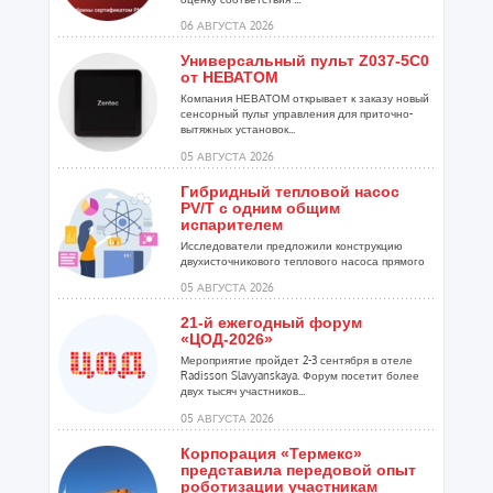
06 АВГУСТА 2026
Универсальный пульт Z037-5C0
от НЕВАТОМ
Компания НЕВАТОМ открывает к заказу новый
сенсорный пульт управления для приточно-
вытяжных установок...
05 АВГУСТА 2026
Гибридный тепловой насос
PV/T с одним общим
испарителем
Исследователи предложили конструкцию
двухисточникового теплового насоса прямого
расширения ...
05 АВГУСТА 2026
21-й ежегодный форум
«ЦОД-2026»
Мероприятие пройдет 2-3 сентября в отеле
Radisson Slavyanskaya. Форум посетит более
двух тысяч участников...
05 АВГУСТА 2026
Корпорация «Термекс»
представила передовой опыт
роботизации участникам