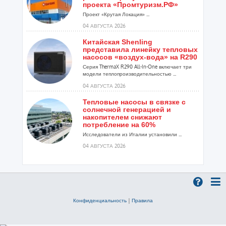
проекта «Промтуризм.РФ»
Проект «Крутая Локация» ...
04 АВГУСТА 2026
Китайская Shenling
представила линейку тепловых
насосов «воздух-вода» на R290
Серия ThermaX R290 All-In-One включает три
модели теплопроизводительностью ...
04 АВГУСТА 2026
Тепловые насосы в связке с
солнечной генерацией и
накопителем снижают
потребление на 60%
Исследователи из Италии установили ...
04 АВГУСТА 2026
«РУСКЛИМАТ Fest 2026» в Уфе
собрал свыше 700 профи
климатической отрасли
Организатором выступил торгово-
производственный холдинг «Русклимат»...
Конфиденциальность
|
Правила
03 АВГУСТА 2026
«Датарк» испытал модульный