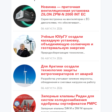
Новинка — приточная
вентиляционная установка
ZILON ZPW-N 2000 INT EC
Серия построена на вентиляторах с EC-
двигателями, что обеспечивает...
06 АВГУСТА 2026
Учёные ЮУрГУ создали
каскадную установку,
объединяющую солнечную и
геотермальную энергию
Природосберегающие технологии...
06 АВГУСТА 2026
Для Арктики создали
технологию защиты
ветрогенераторов от аварий
Разработка учитывает влияние мерзлоты,
обледенения и снеговых нагрузок на работу
установок...
06 АВГУСТА 2026
Запорные клапаны Ридан для
систем холодоснабжения
одобрены сертификатом РМРС
Запорные клапаны SVA M и SNV M прошли
оценку соответствия ...