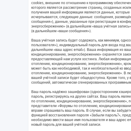
cookies, внешние по отношению к программному обеспечен
которого является рассмотрение страниц, созданных иск
получения вашей информации являются данные, которые в
исчерпываются, следующие данные: сообщения, размещён
сообщения»), данные, указанные при регистрации в конф
энергосбережению» (в дальнейшем «ваша учётная запись»
(в дальнейшем «ваши сообщения»).
Ваша учётная запись будет содержать, как минимум, одн
пользователя»), индивидуальный пароль для входа под ваш
дальнейшем «ваш адрес email»). Ваша информация из ваш
кондиционированию, энергосбережению» охраняется зако
предоставляющей нам услуги хостинга. Любая информаци
отоплению, кондиционированию, энергосбережению», кроме
может быть как необходимой, так и необязательной ко вв
отоплению, кондиционированию, энергосбережению». В люб
вашей учётной записи будет общедоступна. Кроме того, у 
сообщений, автоматически сгенерированных программным
Ваш пароль надёжно зашифрован (односторонним хэширов
пароль, регистрируясь на других сайтах. Ваш пароль явл
по отоплению, кондиционированию, энергосбережению», пож
представители «Форумы по отоплению, кондиционированию,
вправе спрашивать ваш пароль. В случае, если вы забудет
функцией восстановления пароля «Забыли пароль?», пре
необходимо ввести ваше имя пользователя и ваш адрес em
новый пароль для вашей учётной записи.