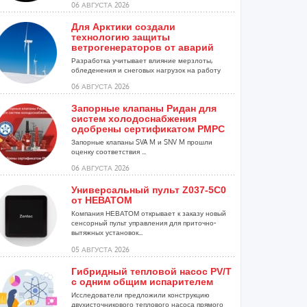
06 АВГУСТА 2026
Для Арктики создали
технологию защиты
ветрогенераторов от аварий
Разработка учитывает влияние мерзлоты,
обледенения и снеговых нагрузок на работу
установок...
06 АВГУСТА 2026
Запорные клапаны Ридан для
систем холодоснабжения
одобрены сертификатом РМРС
Запорные клапаны SVA M и SNV M прошли
оценку соответствия ...
06 АВГУСТА 2026
Универсальный пульт Z037-5C0
от НЕВАТОМ
Компания НЕВАТОМ открывает к заказу новый
сенсорный пульт управления для приточно-
вытяжных установок...
05 АВГУСТА 2026
Гибридный тепловой насос PV/T
с одним общим испарителем
Исследователи предложили конструкцию
двухисточникового теплового насоса прямого