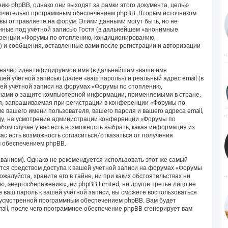
ию phpBB, однако они выходят за рамки этого документа, целью
лючительно программным обеспечением phpBB. Вторым источником
ы отправляете на форум. Этими данными могут быть, но не
ные под учётной записью Гостя (в дальнейшем «анонимные
еренции «Форумы по отоплению, кондиционированию,
) и сообщения, оставленные вами после регистрации и авторизации
означно идентифицируемое имя (в дальнейшем «ваше имя
ей учётной записью (далее «ваш пароль») и реальный адрес email (в
ей учётной записи на форумах «Форумы по отоплению,
нами о защите компьютерной информации, применяемыми в стране,
я, запрашиваемая при регистрации в конференции «Форумы по
 вашего имени пользователя, вашего пароля и вашего адреса email,
оду, на усмотрение администрации конференции «Форумы по
ом случае у вас есть возможность выбрать, какая информация из
вас есть возможность согласиться/отказаться от получения
 обеспечением phpBB.
анием). Однако не рекомендуется использовать этот же самый
яется средством доступа к вашей учётной записи на форумах «Форумы
алуйста, храните его в тайне, ни при каких обстоятельствах ни
 энергосбережению», ни phpBB Limited, ни другое третье лицо не
е ваш пароль к вашей учётной записи, вы сможете воспользоваться
дусмотренной программным обеспечением phpBB. Вам будет
ail, после чего программное обеспечение phpBB сгенерирует вам