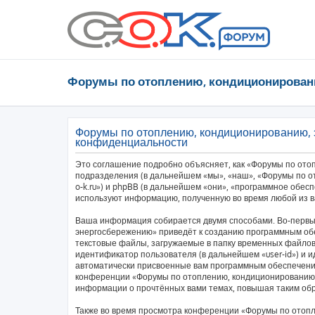
Форумы по отоплению, кондиционирован
Форумы по отоплению, кондиционированию, 
конфиденциальности
Это соглашение подробно объясняет, как «Форумы по ото
подразделения (в дальнейшем «мы», «наш», «Форумы по от
o-k.ru») и phpBB (в дальнейшем «они», «программное обес
используют информацию, полученную во время любой из в
Ваша информация собирается двумя способами. Во-первы
энергосбережению» приведёт к созданию программным об
текстовые файлы, загружаемые в папку временных файлов 
идентификатор пользователя (в дальнейшем «user-id») и и
автоматически присвоенные вам программным обеспечение
конференции «Форумы по отоплению, кондиционированию,
информации о прочтённых вами темах, повышая таким об
Также во время просмотра конференции «Форумы по отоп