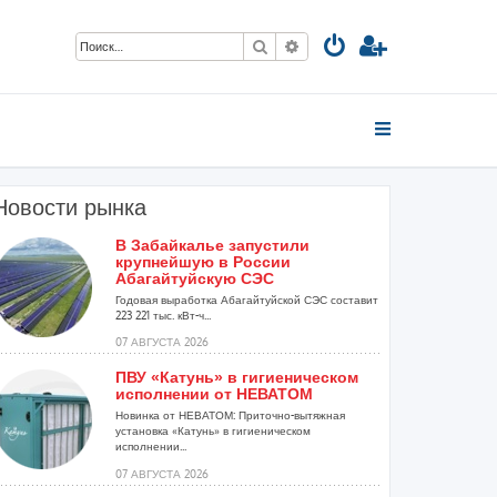
Поиск
Расширенный поиск
Новости рынка
В Забайкалье запустили
крупнейшую в России
Абагайтуйскую СЭС
Годовая выработка Абагайтуйской СЭС составит
223 221 тыс. кВт-ч...
07 АВГУСТА 2026
ПВУ «Катунь» в гигиеническом
исполнении от НЕВАТОМ
Новинка от НЕВАТОМ: Приточно-вытяжная
установка «Катунь» в гигиеническом
исполнении...
07 АВГУСТА 2026