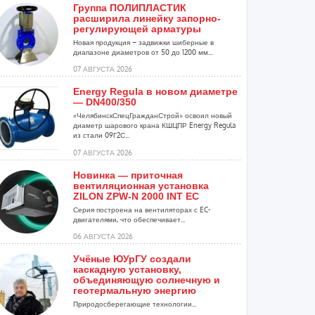
Группа ПОЛИПЛАСТИК
расширила линейку запорно-
регулирующей арматуры
Новая продукция – задвижки шиберные в
диапазоне диаметров от 50 до 1200 мм...
07 АВГУСТА 2026
Energy Regula в новом диаметре
— DN400/350
«ЧелябинскСпецГражданСтрой» освоил новый
диаметр шарового крана КШЦПР Energy Regula
из стали 09Г2С...
07 АВГУСТА 2026
Новинка — приточная
вентиляционная установка
ZILON ZPW-N 2000 INT EC
Серия построена на вентиляторах с EC-
двигателями, что обеспечивает...
06 АВГУСТА 2026
Учёные ЮУрГУ создали
каскадную установку,
объединяющую солнечную и
геотермальную энергию
Природосберегающие технологии...