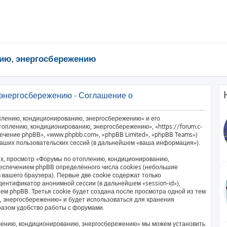
ию, энергосбережению
энергосбережению - Соглашение о
плению, кондиционированию, энергосбережению» и его
оплению, кондиционированию, энергосбережению», «https://forum.c-
печение phpBB», «www.phpbb.com», «phpBB Limited», «phpBB Teams»)
аших пользовательских сессий (в дальнейшем «ваша информация»).
х, просмотр «Форумы по отоплению, кондиционированию,
еспечением phpBB определённого числа cookies (небольшие
вашего браузера). Первые две cookie содержат только
дентификатор анонимной сессии (в дальнейшем «session-id»),
м phpBB. Третья cookie будет создана после просмотра одной из тем
 энергосбережению» и будет использоваться для хранения
разом удобство работы с форумами.
лению, кондиционированию, энергосбережению» мы можем установить