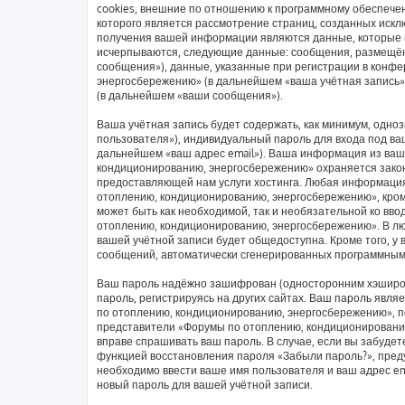
cookies, внешние по отношению к программному обеспечен
которого является рассмотрение страниц, созданных иск
получения вашей информации являются данные, которые в
исчерпываются, следующие данные: сообщения, размещён
сообщения»), данные, указанные при регистрации в конф
энергосбережению» (в дальнейшем «ваша учётная запись»
(в дальнейшем «ваши сообщения»).
Ваша учётная запись будет содержать, как минимум, одн
пользователя»), индивидуальный пароль для входа под ваш
дальнейшем «ваш адрес email»). Ваша информация из ваш
кондиционированию, энергосбережению» охраняется зако
предоставляющей нам услуги хостинга. Любая информаци
отоплению, кондиционированию, энергосбережению», кроме
может быть как необходимой, так и необязательной ко вв
отоплению, кондиционированию, энергосбережению». В люб
вашей учётной записи будет общедоступна. Кроме того, у 
сообщений, автоматически сгенерированных программным
Ваш пароль надёжно зашифрован (односторонним хэширов
пароль, регистрируясь на других сайтах. Ваш пароль явл
по отоплению, кондиционированию, энергосбережению», пож
представители «Форумы по отоплению, кондиционированию,
вправе спрашивать ваш пароль. В случае, если вы забудет
функцией восстановления пароля «Забыли пароль?», пре
необходимо ввести ваше имя пользователя и ваш адрес em
новый пароль для вашей учётной записи.