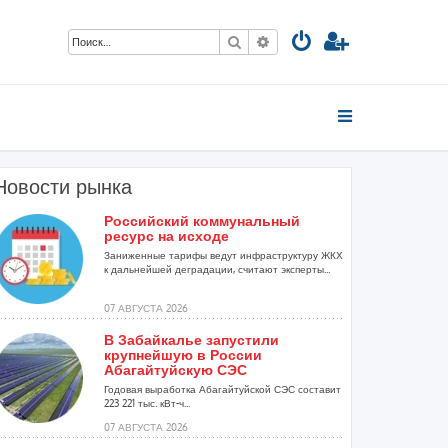
Поиск
Расширенный поиск
Новости рынка
Российский коммунальный
ресурс на исходе
Заниженные тарифы ведут инфраструктуру ЖКХ
к дальнейшей деградации, считают эксперты...
07 АВГУСТА 2026
В Забайкалье запустили
крупнейшую в России
Абагайтуйскую СЭС
Годовая выработка Абагайтуйской СЭС составит
223 221 тыс. кВт-ч...
07 АВГУСТА 2026