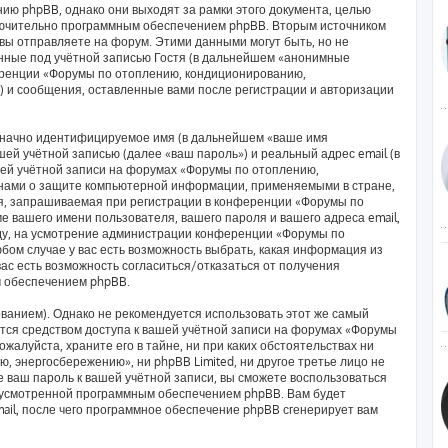
ию phpBB, однако они выходят за рамки этого документа, целью
лючительно программным обеспечением phpBB. Вторым источником
ы отправляете на форум. Этими данными могут быть, но не
ные под учётной записью Гостя (в дальнейшем «анонимные
еренции «Форумы по отоплению, кондиционированию,
) и сообщения, оставленные вами после регистрации и авторизации
означно идентифицируемое имя (в дальнейшем «ваше имя
ей учётной записью (далее «ваш пароль») и реальный адрес email (в
ей учётной записи на форумах «Форумы по отоплению,
нами о защите компьютерной информации, применяемыми в стране,
я, запрашиваемая при регистрации в конференции «Форумы по
 вашего имени пользователя, вашего пароля и вашего адреса email,
оду, на усмотрение администрации конференции «Форумы по
ом случае у вас есть возможность выбрать, какая информация из
вас есть возможность согласиться/отказаться от получения
 обеспечением phpBB.
анием). Однако не рекомендуется использовать этот же самый
яется средством доступа к вашей учётной записи на форумах «Форумы
алуйста, храните его в тайне, ни при каких обстоятельствах ни
 энергосбережению», ни phpBB Limited, ни другое третье лицо не
е ваш пароль к вашей учётной записи, вы сможете воспользоваться
дусмотренной программным обеспечением phpBB. Вам будет
ail, после чего программное обеспечение phpBB сгенерирует вам