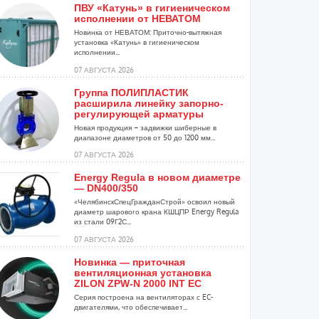
ПВУ «Катунь» в гигиеническом
исполнении от НЕВАТОМ
Новинка от НЕВАТОМ: Приточно-вытяжная
установка «Катунь» в гигиеническом
исполнении...
07 АВГУСТА 2026
Группа ПОЛИПЛАСТИК
расширила линейку запорно-
регулирующей арматуры
Новая продукция – задвижки шиберные в
диапазоне диаметров от 50 до 1200 мм...
07 АВГУСТА 2026
Energy Regula в новом диаметре
— DN400/350
«ЧелябинскСпецГражданСтрой» освоил новый
диаметр шарового крана КШЦПР Energy Regula
из стали 09Г2С...
07 АВГУСТА 2026
Новинка — приточная
вентиляционная установка
ZILON ZPW-N 2000 INT EC
Серия построена на вентиляторах с EC-
двигателями, что обеспечивает...