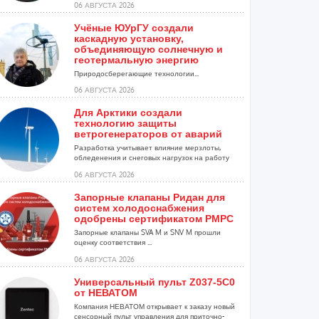
06 АВГУСТА 2026
Учёные ЮУрГУ создали
каскадную установку,
объединяющую солнечную и
геотермальную энергию
Природосберегающие технологии...
06 АВГУСТА 2026
Для Арктики создали
технологию защиты
ветрогенераторов от аварий
Разработка учитывает влияние мерзлоты,
обледенения и снеговых нагрузок на работу
установок...
06 АВГУСТА 2026
Запорные клапаны Ридан для
систем холодоснабжения
одобрены сертификатом РМРС
Запорные клапаны SVA M и SNV M прошли
оценку соответствия ...
06 АВГУСТА 2026
Универсальный пульт Z037-5C0
от НЕВАТОМ
Компания НЕВАТОМ открывает к заказу новый
сенсорный пульт управления для приточно-