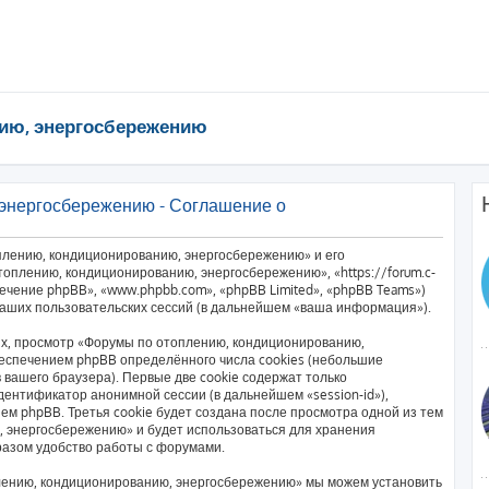
ию, энергосбережению
энергосбережению - Соглашение о
плению, кондиционированию, энергосбережению» и его
оплению, кондиционированию, энергосбережению», «https://forum.c-
печение phpBB», «www.phpbb.com», «phpBB Limited», «phpBB Teams»)
аших пользовательских сессий (в дальнейшем «ваша информация»).
х, просмотр «Форумы по отоплению, кондиционированию,
еспечением phpBB определённого числа cookies (небольшие
вашего браузера). Первые две cookie содержат только
дентификатор анонимной сессии (в дальнейшем «session-id»),
м phpBB. Третья cookie будет создана после просмотра одной из тем
 энергосбережению» и будет использоваться для хранения
разом удобство работы с форумами.
лению, кондиционированию, энергосбережению» мы можем установить