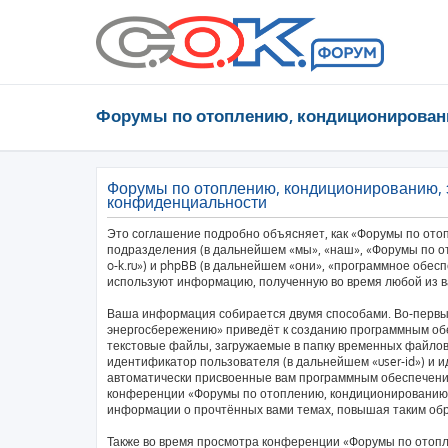
Форумы по отоплению, кондиционирован
Форумы по отоплению, кондиционированию, 
конфиденциальности
Это соглашение подробно объясняет, как «Форумы по ото
подразделения (в дальнейшем «мы», «наш», «Форумы по от
o-k.ru») и phpBB (в дальнейшем «они», «программное обес
используют информацию, полученную во время любой из в
Ваша информация собирается двумя способами. Во-первы
энергосбережению» приведёт к созданию программным об
текстовые файлы, загружаемые в папку временных файлов 
идентификатор пользователя (в дальнейшем «user-id») и и
автоматически присвоенные вам программным обеспечение
конференции «Форумы по отоплению, кондиционированию,
информации о прочтённых вами темах, повышая таким об
Также во время просмотра конференции «Форумы по отоп