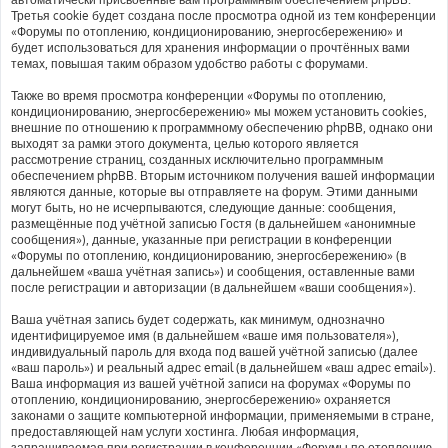
Третья cookie будет создана после просмотра одной из тем конференции
«Форумы по отоплению, кондиционированию, энергосбережению» и
будет использоваться для хранения информации о прочтённых вами
темах, повышая таким образом удобство работы с форумами.
Также во время просмотра конференции «Форумы по отоплению,
кондиционированию, энергосбережению» мы можем установить cookies,
внешние по отношению к программному обеспечению phpBB, однако они
выходят за рамки этого документа, целью которого является
рассмотрение страниц, созданных исключительно программным
обеспечением phpBB. Вторым источником получения вашей информации
являются данные, которые вы отправляете на форум. Этими данными
могут быть, но не исчерпываются, следующие данные: сообщения,
размещённые под учётной записью Гостя (в дальнейшем «анонимные
сообщения»), данные, указанные при регистрации в конференции
«Форумы по отоплению, кондиционированию, энергосбережению» (в
дальнейшем «ваша учётная запись») и сообщения, оставленные вами
после регистрации и авторизации (в дальнейшем «ваши сообщения»).
Ваша учётная запись будет содержать, как минимум, однозначно
идентифицируемое имя (в дальнейшем «ваше имя пользователя»),
индивидуальный пароль для входа под вашей учётной записью (далее
«ваш пароль») и реальный адрес email (в дальнейшем «ваш адрес email»).
Ваша информация из вашей учётной записи на форумах «Форумы по
отоплению, кондиционированию, энергосбережению» охраняется
законами о защите компьютерной информации, применяемыми в стране,
предоставляющей нам услуги хостинга. Любая информация,
запрашиваемая при регистрации в конференции «Форумы по отоплению,