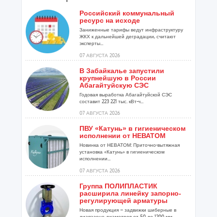
Российский коммунальный
ресурс на исходе
Заниженные тарифы ведут инфраструктуру
ЖКХ к дальнейшей деградации, считают
эксперты...
07 АВГУСТА 2026
В Забайкалье запустили
крупнейшую в России
Абагайтуйскую СЭС
Годовая выработка Абагайтуйской СЭС
составит 223 221 тыс. кВт-ч...
07 АВГУСТА 2026
ПВУ «Катунь» в гигиеническом
исполнении от НЕВАТОМ
Новинка от НЕВАТОМ: Приточно-вытяжная
установка «Катунь» в гигиеническом
исполнении...
07 АВГУСТА 2026
Группа ПОЛИПЛАСТИК
расширила линейку запорно-
регулирующей арматуры
Новая продукция – задвижки шиберные в
диапазоне диаметров от 50 до 1200 мм...