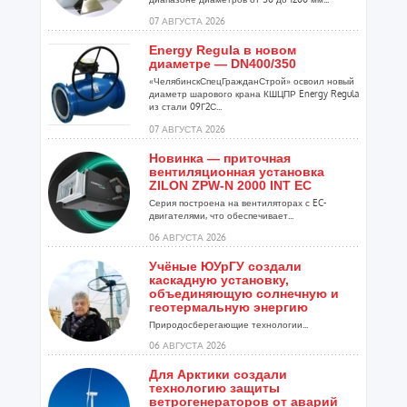
07 АВГУСТА 2026
Energy Regula в новом
диаметре — DN400/350
«ЧелябинскСпецГражданСтрой» освоил новый
диаметр шарового крана КШЦПР Energy Regula
из стали 09Г2С...
07 АВГУСТА 2026
Новинка — приточная
вентиляционная установка
ZILON ZPW-N 2000 INT EC
Серия построена на вентиляторах с EC-
двигателями, что обеспечивает...
06 АВГУСТА 2026
Учёные ЮУрГУ создали
каскадную установку,
объединяющую солнечную и
геотермальную энергию
Природосберегающие технологии...
06 АВГУСТА 2026
Для Арктики создали
технологию защиты
ветрогенераторов от аварий