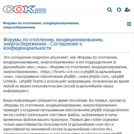
П
о
Форумы по отоплению, кондиционированию,
и
энергосбережению
с
Форумы по отоплению, кондиционированию,
к
энергосбережению - Соглашение о
конфиденциальности
Это соглашение подробно объясняет, как «Форумы по отоплению,
кондиционированию, энергосбережению» и его подразделения (в
дальнейшем «мы», «наш», «Форумы по отоплению, кондиционированию,
энергосбережению», «https://forum.c-o-k.ru») и phpBB (в дальнейшем
«они», «программное обеспечение phpBB», «www.phpbb.com», «phpBB
Limited», «phpBB Teams») используют информацию, полученную во время
любой из ваших пользовательских сессий (в дальнейшем «ваша
информация»).
Ваша информация собирается двумя способами. Во-первых, просмотр
«Форумы по отоплению, кондиционированию, энергосбережению»
приведёт к созданию программным обеспечением phpBB определённого
числа cookies (небольшие текстовые файлы, загружаемые в папку
временных файлов вашего браузера). Первые две cookie содержат
только идентификатор пользователя (в дальнейшем «user-id») и
идентификатор анонимной сессии (в дальнейшем «session-id»),
автоматически присвоенные вам программным обеспечением phpBB.