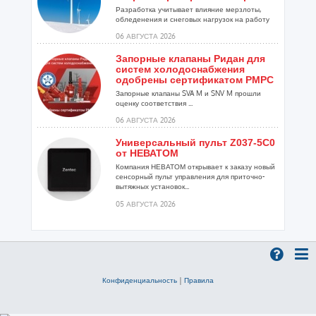
Разработка учитывает влияние мерзлоты,
обледенения и снеговых нагрузок на работу
установок...
06 АВГУСТА 2026
Запорные клапаны Ридан для
систем холодоснабжения
одобрены сертификатом РМРС
Запорные клапаны SVA M и SNV M прошли
оценку соответствия ...
06 АВГУСТА 2026
Универсальный пульт Z037-5C0
от НЕВАТОМ
Компания НЕВАТОМ открывает к заказу новый
сенсорный пульт управления для приточно-
вытяжных установок...
05 АВГУСТА 2026
Гибридный тепловой насос
PV/T с одним общим
испарителем
Исследователи предложили конструкцию
двухисточникового теплового насоса прямого
Конфиденциальность
|
Правила
расширения ...
05 АВГУСТА 2026
21-й ежегодный форум