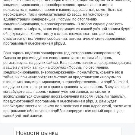
кондиционированию, энергосбережению», кроме вашего имени
пользователя, вашего пароля и вашего адреса email, может быть как
необходимой, так и необязательной ко вводу, на усмотрение
администрации конференции «Форумы по отоплению,
кондиционированию, энергосбережению». В любом случае у вас есть
возможность выбрать, какая информация из вашей учётной записи будет
общедоступна. Кроме того, у вас есть возможность согласиться/
отказаться от получения сообщений, автоматически сгенерированных
программным обеспечением phpBB.
Ваш пароль надёжно зашифрован (односторонним хэшированием).
Однако не рекомендуется использовать этот же самый пароль,
регистрируясь на других сайтах. Ваш пароль является средством доступа
к вашей учётной записи на форумах «Форумы по отоплению,
кондиционированию, энергосбережению», пожалуйста, храните его в
тайне, ни при каких обстоятельствах ни представители «Форумы по
отоплению, кондиционированию, энергосбережению», ни phpBB Limited,
ни другое третье лицо не вправе спрашивать ваш пароль. В случае, если
вы забудете ваш пароль к вашей учётной записи, вы сможете
воспользоваться функцией восстановления пароля «Забыли пароль?»,
предусмотренной программным обеспечением phpBB. Вам будет
необходимо ввести ваше имя пользователя и ваш адрес email, после чего
программное обеспечение phpBB сгенерирует вам новый пароль для
вашей учётной записи.
Новости рынка