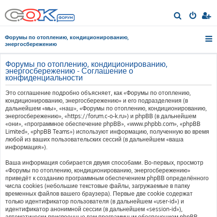
П
о
Форумы по отоплению, кондиционированию,
и
энергосбережению
с
Форумы по отоплению, кондиционированию,
к
энергосбережению - Соглашение о
конфиденциальности
Это соглашение подробно объясняет, как «Форумы по отоплению,
кондиционированию, энергосбережению» и его подразделения (в
дальнейшем «мы», «наш», «Форумы по отоплению, кондиционированию,
энергосбережению», «https://forum.c-o-k.ru») и phpBB (в дальнейшем
«они», «программное обеспечение phpBB», «www.phpbb.com», «phpBB
Limited», «phpBB Teams») используют информацию, полученную во время
любой из ваших пользовательских сессий (в дальнейшем «ваша
информация»).
Ваша информация собирается двумя способами. Во-первых, просмотр
«Форумы по отоплению, кондиционированию, энергосбережению»
приведёт к созданию программным обеспечением phpBB определённого
числа cookies (небольшие текстовые файлы, загружаемые в папку
временных файлов вашего браузера). Первые две cookie содержат
только идентификатор пользователя (в дальнейшем «user-id») и
идентификатор анонимной сессии (в дальнейшем «session-id»),
автоматически присвоенные вам программным обеспечением phpBB.