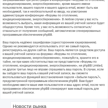
кондиционированию, энергосбережению», кроме вашего имени
пользователя, вашего пароля и вашего адреса email, может быть как
необходимой, так и необязательной ко вводу, на усмотрение
администрации конференции «Форумы по отоплению,
кондиционированию, энергосбережению». В любом случае у вас есть
возможность выбрать, какая информация из вашей учётной записи будет
общедоступна. Кроме того, у вас есть возможность согласиться/
отказаться от получения сообщений, автоматически сгенерированных
программным обеспечением phpBB.
Ваш пароль надёжно зашифрован (односторонним хэшированием).
Однако не рекомендуется использовать этот же самый пароль,
регистрируясь на других сайтах. Ваш пароль является средством доступа
к вашей учётной записи на форумах «Форумы по отоплению,
кондиционированию, энергосбережению», пожалуйста, храните его в
тайне, ни при каких обстоятельствах ни представители «Форумы по
отоплению, кондиционированию, энергосбережению», ни phpBB Limited,
ни другое третье лицо не вправе спрашивать ваш пароль. В случае, если
вы забудете ваш пароль к вашей учётной записи, вы сможете
воспользоваться функцией восстановления пароля «Забыли пароль?»,
предусмотренной программным обеспечением phpBB. Вам будет
необходимо ввести ваше имя пользователя и ваш адрес email, после чего
программное обеспечение phpBB сгенерирует вам новый пароль для
вашей учётной записи.
Новости рынка