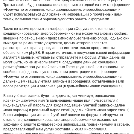
Третья cookie будет создана после просмотра одной из тем конференции
«Форумы по отоплению, кондиционированию, энергосбережению» и
будет использоваться для хранения информации о прочтённых вами
темах, повышая таким образом удобство работы с форумами.
Также во время просмотра конференции «Форумы по отоплению,
кондиционированию, энергосбережению» мы можем установить cookies,
внешние по отношению к программному обеспечению phpBB, однако они
выходят за рамки этого документа, целью которого является
рассмотрение страниц, созданных исключительно программным
обеспечением phpBB. Вторым источником получения вашей информации
являются данные, которые вы отправляете на форум. Этими данными
могут быть, но не исчерпываются, следующие данные: сообщения,
размещённые под учётной записью Гостя (в дальнейшем «анонимные
сообщения»), данные, указанные при регистрации в конференции
«Форумы по отоплению, кондиционированию, энергосбережению» (в
дальнейшем «ваша учётная запись») и сообщения, оставленные вами
после регистрации и авторизации (в дальнейшем «ваши сообщения»).
Ваша учётная запись будет содержать, как минимум, однозначно
идентифицируемое имя (в дальнейшем «ваше имя пользователя»),
индивидуальный пароль для входа под вашей учётной записью (далее
«ваш пароль») и реальный адрес email (в дальнейшем «ваш адрес email»).
Ваша информация из вашей учётной записи на форумах «Форумы по
отоплению, кондиционированию, энергосбережению» охраняется
законами о защите компьютерной информации, применяемыми в стране,
предоставляющей нам услуги хостинга. Любая информация,
запрашиваемая при регистрации в конференции «Форумы по отоплению,