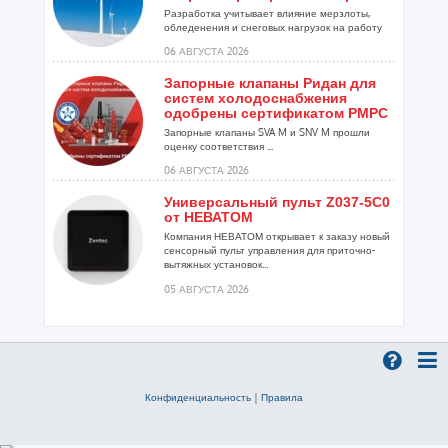
Разработка учитывает влияние мерзлоты,
обледенения и снеговых нагрузок на работу
установок...
06 АВГУСТА 2026
Запорные клапаны Ридан для
систем холодоснабжения
одобрены сертификатом РМРС
Запорные клапаны SVA M и SNV M прошли
оценку соответствия ...
06 АВГУСТА 2026
Универсальный пульт Z037-5C0
от НЕВАТОМ
Компания НЕВАТОМ открывает к заказу новый
сенсорный пульт управления для приточно-
вытяжных установок...
05 АВГУСТА 2026
Гибридный тепловой насос
PV/T с одним общим
испарителем
Исследователи предложили конструкцию
двухисточникового теплового насоса прямого
Конфиденциальность
|
Правила
расширения ...
05 АВГУСТА 2026
21-й ежегодный форум