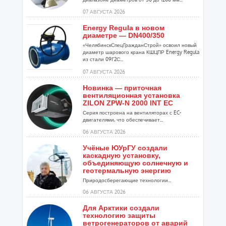
07 АВГУСТА 2026
Energy Regula в новом
диаметре — DN400/350
«ЧелябинскСпецГражданСтрой» освоил новый
диаметр шарового крана КШЦПР Energy Regula
из стали 09Г2С...
07 АВГУСТА 2026
Новинка — приточная
вентиляционная установка
ZILON ZPW-N 2000 INT EC
Серия построена на вентиляторах с EC-
двигателями, что обеспечивает...
06 АВГУСТА 2026
Учёные ЮУрГУ создали
каскадную установку,
объединяющую солнечную и
геотермальную энергию
Природосберегающие технологии...
06 АВГУСТА 2026
Для Арктики создали
технологию защиты
ветрогенераторов от аварий