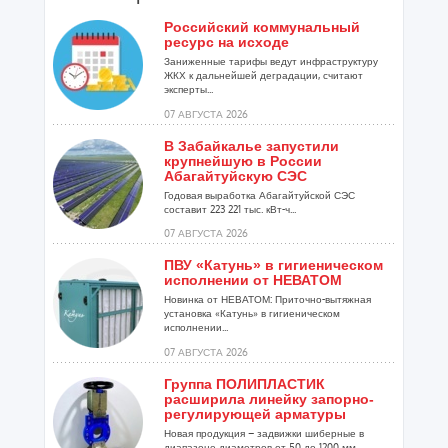
Российский коммунальный
ресурс на исходе
Заниженные тарифы ведут инфраструктуру
ЖКХ к дальнейшей деградации, считают
эксперты...
07 АВГУСТА 2026
В Забайкалье запустили
крупнейшую в России
Абагайтуйскую СЭС
Годовая выработка Абагайтуйской СЭС
составит 223 221 тыс. кВт-ч...
07 АВГУСТА 2026
ПВУ «Катунь» в гигиеническом
исполнении от НЕВАТОМ
Новинка от НЕВАТОМ: Приточно-вытяжная
установка «Катунь» в гигиеническом
исполнении...
07 АВГУСТА 2026
Группа ПОЛИПЛАСТИК
расширила линейку запорно-
регулирующей арматуры
Новая продукция – задвижки шиберные в
диапазоне диаметров от 50 до 1200 мм...