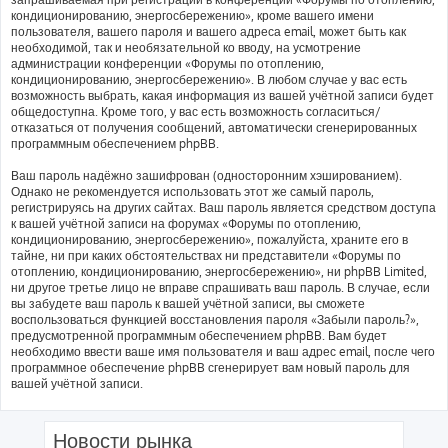
кондиционированию, энергосбережению», кроме вашего имени
пользователя, вашего пароля и вашего адреса email, может быть как
необходимой, так и необязательной ко вводу, на усмотрение
администрации конференции «Форумы по отоплению,
кондиционированию, энергосбережению». В любом случае у вас есть
возможность выбрать, какая информация из вашей учётной записи будет
общедоступна. Кроме того, у вас есть возможность согласиться/
отказаться от получения сообщений, автоматически сгенерированных
программным обеспечением phpBB.
Ваш пароль надёжно зашифрован (односторонним хэшированием).
Однако не рекомендуется использовать этот же самый пароль,
регистрируясь на других сайтах. Ваш пароль является средством доступа
к вашей учётной записи на форумах «Форумы по отоплению,
кондиционированию, энергосбережению», пожалуйста, храните его в
тайне, ни при каких обстоятельствах ни представители «Форумы по
отоплению, кондиционированию, энергосбережению», ни phpBB Limited,
ни другое третье лицо не вправе спрашивать ваш пароль. В случае, если
вы забудете ваш пароль к вашей учётной записи, вы сможете
воспользоваться функцией восстановления пароля «Забыли пароль?»,
предусмотренной программным обеспечением phpBB. Вам будет
необходимо ввести ваше имя пользователя и ваш адрес email, после чего
программное обеспечение phpBB сгенерирует вам новый пароль для
вашей учётной записи.
Новости рынка