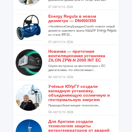
07 АВГУСТА 2026
Energy Regula в новом
диаметре — DN400/350
«ЧелябинскСпецГражданСтрой» освоил новый
диаметр шарового крана КШЦПР Energy Regula
из стали 09Г2С...
07 АВГУСТА 2026
Новинка — приточная
вентиляционная установка
ZILON ZPW-N 2000 INT EC
Серия построена на вентиляторах с EC-
двигателями, что обеспечивает...
06 АВГУСТА 2026
Учёные ЮУрГУ создали
каскадную установку,
объединяющую солнечную и
геотермальную энергию
Природосберегающие технологии...
06 АВГУСТА 2026
Для Арктики создали
технологию защиты
ветрогенераторов от аварий