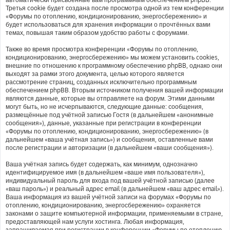
Третья cookie будет создана после просмотра одной из тем конференции
«Форумы по отоплению, кондиционированию, энергосбережению» и
будет использоваться для хранения информации о прочтённых вами
темах, повышая таким образом удобство работы с форумами.
Также во время просмотра конференции «Форумы по отоплению,
кондиционированию, энергосбережению» мы можем установить cookies,
внешние по отношению к программному обеспечению phpBB, однако они
выходят за рамки этого документа, целью которого является
рассмотрение страниц, созданных исключительно программным
обеспечением phpBB. Вторым источником получения вашей информации
являются данные, которые вы отправляете на форум. Этими данными
могут быть, но не исчерпываются, следующие данные: сообщения,
размещённые под учётной записью Гостя (в дальнейшем «анонимные
сообщения»), данные, указанные при регистрации в конференции
«Форумы по отоплению, кондиционированию, энергосбережению» (в
дальнейшем «ваша учётная запись») и сообщения, оставленные вами
после регистрации и авторизации (в дальнейшем «ваши сообщения»).
Ваша учётная запись будет содержать, как минимум, однозначно
идентифицируемое имя (в дальнейшем «ваше имя пользователя»),
индивидуальный пароль для входа под вашей учётной записью (далее
«ваш пароль») и реальный адрес email (в дальнейшем «ваш адрес email»).
Ваша информация из вашей учётной записи на форумах «Форумы по
отоплению, кондиционированию, энергосбережению» охраняется
законами о защите компьютерной информации, применяемыми в стране,
предоставляющей нам услуги хостинга. Любая информация,
запрашиваемая при регистрации в конференции «Форумы по отоплению,