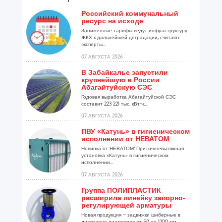
Российский коммунальный
ресурс на исходе
Заниженные тарифы ведут инфраструктуру
ЖКХ к дальнейшей деградации, считают
эксперты...
07 АВГУСТА 2026
В Забайкалье запустили
крупнейшую в России
Абагайтуйскую СЭС
Годовая выработка Абагайтуйской СЭС
составит 223 221 тыс. кВт-ч...
07 АВГУСТА 2026
ПВУ «Катунь» в гигиеническом
исполнении от НЕВАТОМ
Новинка от НЕВАТОМ: Приточно-вытяжная
установка «Катунь» в гигиеническом
исполнении...
07 АВГУСТА 2026
Группа ПОЛИПЛАСТИК
расширила линейку запорно-
регулирующей арматуры
Новая продукция – задвижки шиберные в
диапазоне диаметров от 50 до 1200 мм...