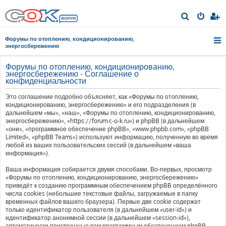
П
о
Форумы по отоплению, кондиционированию,
и
энергосбережению
с
Форумы по отоплению, кондиционированию,
к
энергосбережению - Соглашение о
конфиденциальности
Это соглашение подробно объясняет, как «Форумы по отоплению,
кондиционированию, энергосбережению» и его подразделения (в
дальнейшем «мы», «наш», «Форумы по отоплению, кондиционированию,
энергосбережению», «https://forum.c-o-k.ru») и phpBB (в дальнейшем
«они», «программное обеспечение phpBB», «www.phpbb.com», «phpBB
Limited», «phpBB Teams») используют информацию, полученную во время
любой из ваших пользовательских сессий (в дальнейшем «ваша
информация»).
Ваша информация собирается двумя способами. Во-первых, просмотр
«Форумы по отоплению, кондиционированию, энергосбережению»
приведёт к созданию программным обеспечением phpBB определённого
числа cookies (небольшие текстовые файлы, загружаемые в папку
временных файлов вашего браузера). Первые две cookie содержат
только идентификатор пользователя (в дальнейшем «user-id») и
идентификатор анонимной сессии (в дальнейшем «session-id»),
автоматически присвоенные вам программным обеспечением phpBB.