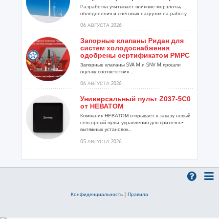
Разработка учитывает влияние мерзлоты,
обледенения и снеговых нагрузок на работу
установок...
06 АВГУСТА 2026
Запорные клапаны Ридан для
систем холодоснабжения
одобрены сертификатом РМРС
Запорные клапаны SVA M и SNV M прошли
оценку соответствия ...
06 АВГУСТА 2026
Универсальный пульт Z037-5C0
от НЕВАТОМ
Компания НЕВАТОМ открывает к заказу новый
сенсорный пульт управления для приточно-
вытяжных установок...
05 АВГУСТА 2026
Гибридный тепловой насос
PV/T с одним общим
испарителем
Исследователи предложили конструкцию
двухисточникового теплового насоса прямого
Конфиденциальность
|
Правила
расширения ...
05 АВГУСТА 2026
21-й ежегодный форум