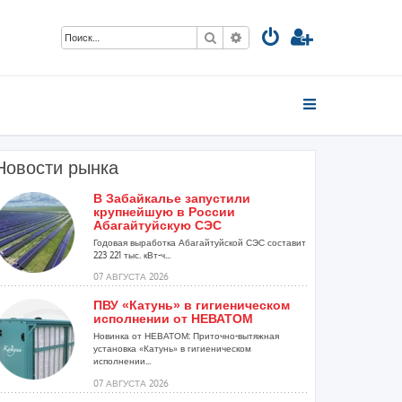
Поиск
Расширенный поиск
Новости рынка
В Забайкалье запустили
крупнейшую в России
Абагайтуйскую СЭС
Годовая выработка Абагайтуйской СЭС составит
223 221 тыс. кВт-ч...
07 АВГУСТА 2026
ПВУ «Катунь» в гигиеническом
исполнении от НЕВАТОМ
Новинка от НЕВАТОМ: Приточно-вытяжная
установка «Катунь» в гигиеническом
исполнении...
07 АВГУСТА 2026