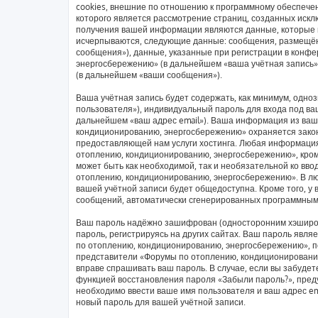
cookies, внешние по отношению к программному обеспечен
которого является рассмотрение страниц, созданных иск
получения вашей информации являются данные, которые в
исчерпываются, следующие данные: сообщения, размещён
сообщения»), данные, указанные при регистрации в конф
энергосбережению» (в дальнейшем «ваша учётная запись»
(в дальнейшем «ваши сообщения»).
Ваша учётная запись будет содержать, как минимум, одн
пользователя»), индивидуальный пароль для входа под ваш
дальнейшем «ваш адрес email»). Ваша информация из ваш
кондиционированию, энергосбережению» охраняется зако
предоставляющей нам услуги хостинга. Любая информаци
отоплению, кондиционированию, энергосбережению», кроме
может быть как необходимой, так и необязательной ко вв
отоплению, кондиционированию, энергосбережению». В люб
вашей учётной записи будет общедоступна. Кроме того, у 
сообщений, автоматически сгенерированных программным
Ваш пароль надёжно зашифрован (односторонним хэширов
пароль, регистрируясь на других сайтах. Ваш пароль явл
по отоплению, кондиционированию, энергосбережению», пож
представители «Форумы по отоплению, кондиционированию,
вправе спрашивать ваш пароль. В случае, если вы забудет
функцией восстановления пароля «Забыли пароль?», пре
необходимо ввести ваше имя пользователя и ваш адрес em
новый пароль для вашей учётной записи.