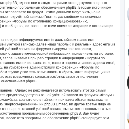
ию phpBB, однако они выходят за рамки этого документа, целью
лючительно программным обеспечением phpBB. Вторым источником
ы отправляете на форум. Этими данными могут быть, но не
ные под учётной записью Гостя (в дальнейшем «анонимные
еренции «Форумы по отоплению, кондиционированию,
) и сообщения, оставленные вами после регистрации и авторизации
означно идентифицируемое имя (в дальнейшем «ваше имя
ей учётной записью (далее «ваш пароль») и реальный адрес email (в
ей учётной записи на форумах «Форумы по отоплению,
нами о защите компьютерной информации, применяемыми в стране,
я, запрашиваемая при регистрации в конференции «Форумы по
 вашего имени пользователя, вашего пароля и вашего адреса email,
оду, на усмотрение администрации конференции «Форумы по
ом случае у вас есть возможность выбрать, какая информация из
вас есть возможность согласиться/отказаться от получения
 обеспечением phpBB.
анием). Однако не рекомендуется использовать этот же самый
яется средством доступа к вашей учётной записи на форумах «Форумы
алуйста, храните его в тайне, ни при каких обстоятельствах ни
 энергосбережению», ни phpBB Limited, ни другое третье лицо не
е ваш пароль к вашей учётной записи, вы сможете воспользоваться
дусмотренной программным обеспечением phpBB. Вам будет
ail, после чего программное обеспечение phpBB сгенерирует вам