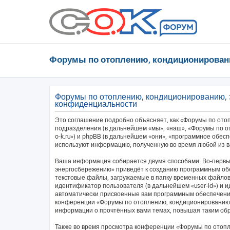
Форумы по отоплению, кондиционирован
Форумы по отоплению, кондиционированию, 
конфиденциальности
Это соглашение подробно объясняет, как «Форумы по ото
подразделения (в дальнейшем «мы», «наш», «Форумы по от
o-k.ru») и phpBB (в дальнейшем «они», «программное обес
используют информацию, полученную во время любой из в
Ваша информация собирается двумя способами. Во-первы
энергосбережению» приведёт к созданию программным об
текстовые файлы, загружаемые в папку временных файлов 
идентификатор пользователя (в дальнейшем «user-id») и и
автоматически присвоенные вам программным обеспечение
конференции «Форумы по отоплению, кондиционированию,
информации о прочтённых вами темах, повышая таким об
Также во время просмотра конференции «Форумы по отоп