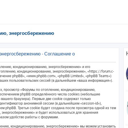
ию, энергосбережению
энергосбережению - Соглашение о
плению, кондиционированию, энергосбережению» и его
оплению, кондиционированию, энергосбережению», «https://forum.c-
печение phpBB», «www.phpbb.com», «phpBB Limited», «phpBB Teams»)
аших пользовательских сессий (в дальнейшем «ваша информация»).
х, просмотр «Форумы по отоплению, кондиционированию,
еспечением phpBB определённого числа cookies (небольшие
вашего браузера). Первые две cookie содержат только
дентификатор анонимной сессии (в дальнейшем «session-id»),
м phpBB. Третья cookie будет создана после просмотра одной из тем
 энергосбережению» и будет использоваться для хранения
разом удобство работы с форумами.
лению, кондиционированию, энергосбережению» мы можем установить