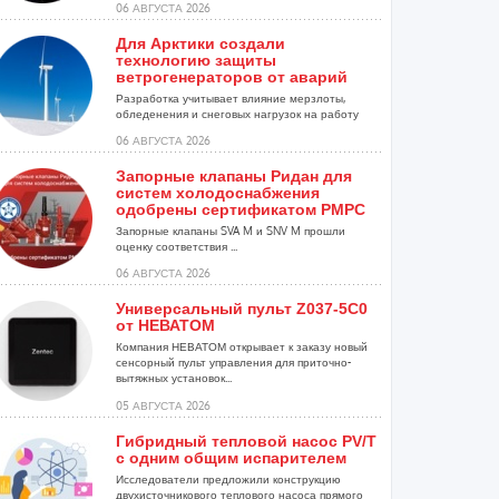
06 АВГУСТА 2026
Для Арктики создали
технологию защиты
ветрогенераторов от аварий
Разработка учитывает влияние мерзлоты,
обледенения и снеговых нагрузок на работу
установок...
06 АВГУСТА 2026
Запорные клапаны Ридан для
систем холодоснабжения
одобрены сертификатом РМРС
Запорные клапаны SVA M и SNV M прошли
оценку соответствия ...
06 АВГУСТА 2026
Универсальный пульт Z037-5C0
от НЕВАТОМ
Компания НЕВАТОМ открывает к заказу новый
сенсорный пульт управления для приточно-
вытяжных установок...
05 АВГУСТА 2026
Гибридный тепловой насос PV/T
с одним общим испарителем
Исследователи предложили конструкцию
двухисточникового теплового насоса прямого