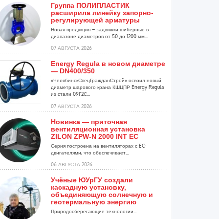
Группа ПОЛИПЛАСТИК
расширила линейку запорно-
регулирующей арматуры
Новая продукция – задвижки шиберные в
диапазоне диаметров от 50 до 1200 мм...
07 АВГУСТА 2026
Energy Regula в новом диаметре
— DN400/350
«ЧелябинскСпецГражданСтрой» освоил новый
диаметр шарового крана КШЦПР Energy Regula
из стали 09Г2С...
07 АВГУСТА 2026
Новинка — приточная
вентиляционная установка
ZILON ZPW-N 2000 INT EC
Серия построена на вентиляторах с EC-
двигателями, что обеспечивает...
06 АВГУСТА 2026
Учёные ЮУрГУ создали
каскадную установку,
объединяющую солнечную и
геотермальную энергию
Природосберегающие технологии...