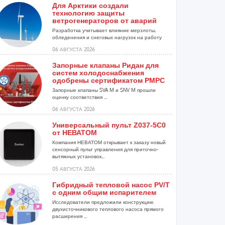
Для Арктики создали
технологию защиты
ветрогенераторов от аварий
Разработка учитывает влияние мерзлоты,
обледенения и снеговых нагрузок на работу
установок...
06 АВГУСТА 2026
Запорные клапаны Ридан для
систем холодоснабжения
одобрены сертификатом РМРС
Запорные клапаны SVA M и SNV M прошли
оценку соответствия ...
06 АВГУСТА 2026
Универсальный пульт Z037-5C0
от НЕВАТОМ
Компания НЕВАТОМ открывает к заказу новый
сенсорный пульт управления для приточно-
вытяжных установок...
05 АВГУСТА 2026
Гибридный тепловой насос PV/T
с одним общим испарителем
Исследователи предложили конструкцию
двухисточникового теплового насоса прямого
расширения ...