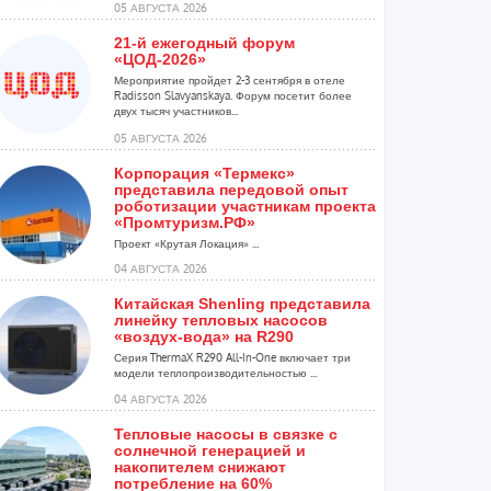
05 АВГУСТА 2026
21-й ежегодный форум
«ЦОД-2026»
Мероприятие пройдет 2-3 сентября в отеле
Radisson Slavyanskaya. Форум посетит более
двух тысяч участников...
05 АВГУСТА 2026
Корпорация «Термекс»
представила передовой опыт
роботизации участникам проекта
«Промтуризм.РФ»
Проект «Крутая Локация» ...
04 АВГУСТА 2026
Китайская Shenling представила
линейку тепловых насосов
«воздух-вода» на R290
Серия ThermaX R290 All-In-One включает три
модели теплопроизводительностью ...
04 АВГУСТА 2026
Тепловые насосы в связке с
солнечной генерацией и
накопителем снижают
потребление на 60%