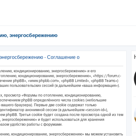
ию, энергосбережению
энергосбережению - Соглашение о
плению, кондиционированию, энергосбережению» и его
оплению, кондиционированию, энергосбережению», «https://forum.c-
печение phpBB», «www.phpbb.com», «phpBB Limited», «phpBB Teams»)
аших пользовательских сессий (в дальнейшем «ваша информация»).
х, просмотр «Форумы по отоплению, кондиционированию,
еспечением phpBB определённого числа cookies (небольшие
вашего браузера). Первые две cookie содержат только
дентификатор анонимной сессии (в дальнейшем «session-id»),
м phpBB. Третья cookie будет создана после просмотра одной из тем
 энергосбережению» и будет использоваться для хранения
разом удобство работы с форумами.
лению, кондиционированию, энергосбережению» мы можем установить