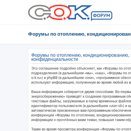
Форумы по отоплению, кондиционирован
Форумы по отоплению, кондиционированию, 
конфиденциальности
Это соглашение подробно объясняет, как «Форумы по ото
подразделения (в дальнейшем «мы», «наш», «Форумы по от
o-k.ru») и phpBB (в дальнейшем «они», «программное обес
используют информацию, полученную во время любой из в
Ваша информация собирается двумя способами. Во-первы
энергосбережению» приведёт к созданию программным об
текстовые файлы, загружаемые в папку временных файлов 
идентификатор пользователя (в дальнейшем «user-id») и и
автоматически присвоенные вам программным обеспечение
конференции «Форумы по отоплению, кондиционированию,
информации о прочтённых вами темах, повышая таким об
Также во время просмотра конференции «Форумы по отоп