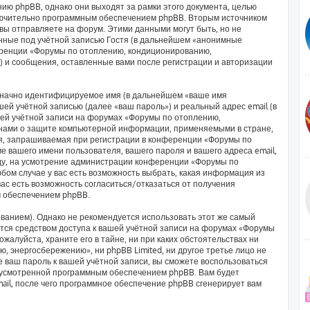
ию phpBB, однако они выходят за рамки этого документа, целью
лючительно программным обеспечением phpBB. Вторым источником
ы отправляете на форум. Этими данными могут быть, но не
ные под учётной записью Гостя (в дальнейшем «анонимные
еренции «Форумы по отоплению, кондиционированию,
) и сообщения, оставленные вами после регистрации и авторизации
означно идентифицируемое имя (в дальнейшем «ваше имя
ей учётной записью (далее «ваш пароль») и реальный адрес email (в
ей учётной записи на форумах «Форумы по отоплению,
нами о защите компьютерной информации, применяемыми в стране,
я, запрашиваемая при регистрации в конференции «Форумы по
 вашего имени пользователя, вашего пароля и вашего адреса email,
оду, на усмотрение администрации конференции «Форумы по
ом случае у вас есть возможность выбрать, какая информация из
вас есть возможность согласиться/отказаться от получения
 обеспечением phpBB.
анием). Однако не рекомендуется использовать этот же самый
яется средством доступа к вашей учётной записи на форумах «Форумы
алуйста, храните его в тайне, ни при каких обстоятельствах ни
 энергосбережению», ни phpBB Limited, ни другое третье лицо не
е ваш пароль к вашей учётной записи, вы сможете воспользоваться
дусмотренной программным обеспечением phpBB. Вам будет
ail, после чего программное обеспечение phpBB сгенерирует вам