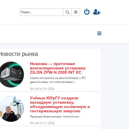
Поиск
Расширенный поиск
Новости рынка
Новинка — приточная
вентиляционная установка
ZILON ZPW-N 2000 INT EC
Серия построена на вентиляторах с EC-
двигателями, что обеспечивает...
06 АВГУСТА 2026
Учёные ЮУрГУ создали
каскадную установку,
объединяющую солнечную и
геотермальную энергию
Природосберегающие технологии...
06 АВГУСТА 2026