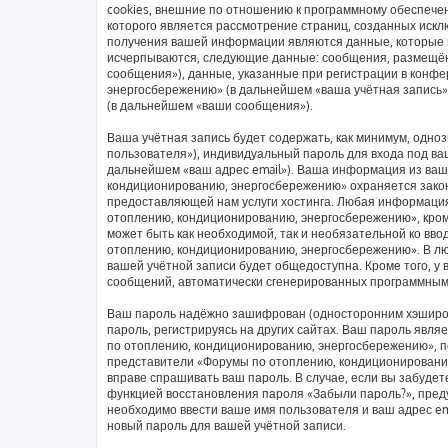
cookies, внешние по отношению к программному обеспечен
которого является рассмотрение страниц, созданных иск
получения вашей информации являются данные, которые в
исчерпываются, следующие данные: сообщения, размещён
сообщения»), данные, указанные при регистрации в конф
энергосбережению» (в дальнейшем «ваша учётная запись»
(в дальнейшем «ваши сообщения»).
Ваша учётная запись будет содержать, как минимум, одн
пользователя»), индивидуальный пароль для входа под ваш
дальнейшем «ваш адрес email»). Ваша информация из ваш
кондиционированию, энергосбережению» охраняется зако
предоставляющей нам услуги хостинга. Любая информаци
отоплению, кондиционированию, энергосбережению», кроме
может быть как необходимой, так и необязательной ко вв
отоплению, кондиционированию, энергосбережению». В люб
вашей учётной записи будет общедоступна. Кроме того, у 
сообщений, автоматически сгенерированных программным
Ваш пароль надёжно зашифрован (односторонним хэширов
пароль, регистрируясь на других сайтах. Ваш пароль явл
по отоплению, кондиционированию, энергосбережению», пож
представители «Форумы по отоплению, кондиционированию,
вправе спрашивать ваш пароль. В случае, если вы забудет
функцией восстановления пароля «Забыли пароль?», пре
необходимо ввести ваше имя пользователя и ваш адрес em
новый пароль для вашей учётной записи.