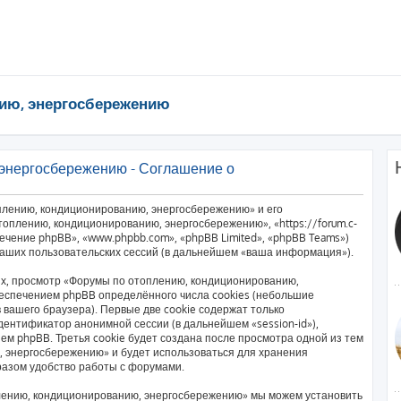
ию, энергосбережению
энергосбережению - Соглашение о
плению, кондиционированию, энергосбережению» и его
оплению, кондиционированию, энергосбережению», «https://forum.c-
печение phpBB», «www.phpbb.com», «phpBB Limited», «phpBB Teams»)
аших пользовательских сессий (в дальнейшем «ваша информация»).
х, просмотр «Форумы по отоплению, кондиционированию,
еспечением phpBB определённого числа cookies (небольшие
вашего браузера). Первые две cookie содержат только
дентификатор анонимной сессии (в дальнейшем «session-id»),
м phpBB. Третья cookie будет создана после просмотра одной из тем
 энергосбережению» и будет использоваться для хранения
разом удобство работы с форумами.
лению, кондиционированию, энергосбережению» мы можем установить