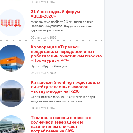
05 АВГУСТА 2026
21-й ежегодный форум
«ЦОД-2026»
Мероприятие пройдет 2-3 сентября в отеле
Radisson Slavyanskaya. Форум посетит более
двух тысяч участников...
05 АВГУСТА 2026
Корпорация «Термекс»
представила передовой опыт
роботизации участникам проекта
«Промтуризм.РФ»
Проект «Крутая Локация» ...
04 АВГУСТА 2026
Китайская Shenling представила
линейку тепловых насосов
«воздух-вода» на R290
Серия ThermaX R290 All-In-One включает три
модели теплопроизводительностью ...
04 АВГУСТА 2026
Тепловые насосы в связке с
солнечной генерацией и
накопителем снижают
потребление на 60%