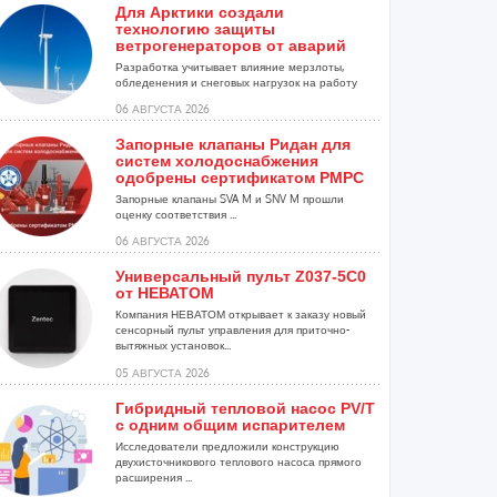
Для Арктики создали
технологию защиты
ветрогенераторов от аварий
Разработка учитывает влияние мерзлоты,
обледенения и снеговых нагрузок на работу
установок...
06 АВГУСТА 2026
Запорные клапаны Ридан для
систем холодоснабжения
одобрены сертификатом РМРС
Запорные клапаны SVA M и SNV M прошли
оценку соответствия ...
06 АВГУСТА 2026
Универсальный пульт Z037-5C0
от НЕВАТОМ
Компания НЕВАТОМ открывает к заказу новый
сенсорный пульт управления для приточно-
вытяжных установок...
05 АВГУСТА 2026
Гибридный тепловой насос PV/T
с одним общим испарителем
Исследователи предложили конструкцию
двухисточникового теплового насоса прямого
расширения ...