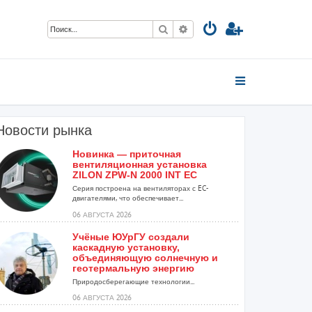
Поиск
Расширенный поиск
Новости рынка
Новинка — приточная
вентиляционная установка
ZILON ZPW-N 2000 INT EC
Серия построена на вентиляторах с EC-
двигателями, что обеспечивает...
06 АВГУСТА 2026
Учёные ЮУрГУ создали
каскадную установку,
объединяющую солнечную и
геотермальную энергию
Природосберегающие технологии...
06 АВГУСТА 2026