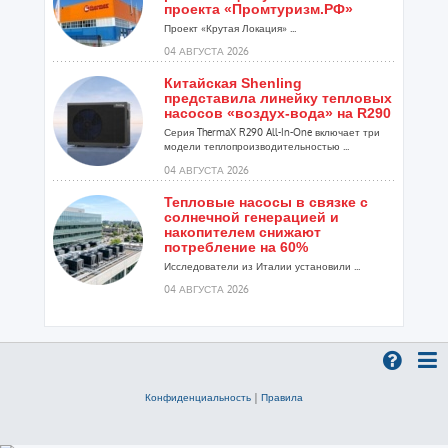
проекта «Промтуризм.РФ»
Проект «Крутая Локация» ...
04 АВГУСТА 2026
Китайская Shenling
представила линейку тепловых
насосов «воздух-вода» на R290
Серия ThermaX R290 All-In-One включает три
модели теплопроизводительностью ...
04 АВГУСТА 2026
Тепловые насосы в связке с
солнечной генерацией и
накопителем снижают
потребление на 60%
Исследователи из Италии установили ...
04 АВГУСТА 2026
«РУСКЛИМАТ Fest 2026» в Уфе
собрал свыше 700 профи
климатической отрасли
Организатором выступил торгово-
производственный холдинг «Русклимат»...
Конфиденциальность
|
Правила
03 АВГУСТА 2026
«Датарк» испытал модульный