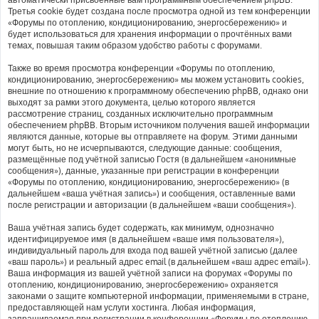
Третья cookie будет создана после просмотра одной из тем конференции
«Форумы по отоплению, кондиционированию, энергосбережению» и
будет использоваться для хранения информации о прочтённых вами
темах, повышая таким образом удобство работы с форумами.
Также во время просмотра конференции «Форумы по отоплению,
кондиционированию, энергосбережению» мы можем установить cookies,
внешние по отношению к программному обеспечению phpBB, однако они
выходят за рамки этого документа, целью которого является
рассмотрение страниц, созданных исключительно программным
обеспечением phpBB. Вторым источником получения вашей информации
являются данные, которые вы отправляете на форум. Этими данными
могут быть, но не исчерпываются, следующие данные: сообщения,
размещённые под учётной записью Гостя (в дальнейшем «анонимные
сообщения»), данные, указанные при регистрации в конференции
«Форумы по отоплению, кондиционированию, энергосбережению» (в
дальнейшем «ваша учётная запись») и сообщения, оставленные вами
после регистрации и авторизации (в дальнейшем «ваши сообщения»).
Ваша учётная запись будет содержать, как минимум, однозначно
идентифицируемое имя (в дальнейшем «ваше имя пользователя»),
индивидуальный пароль для входа под вашей учётной записью (далее
«ваш пароль») и реальный адрес email (в дальнейшем «ваш адрес email»).
Ваша информация из вашей учётной записи на форумах «Форумы по
отоплению, кондиционированию, энергосбережению» охраняется
законами о защите компьютерной информации, применяемыми в стране,
предоставляющей нам услуги хостинга. Любая информация,
запрашиваемая при регистрации в конференции «Форумы по отоплению,