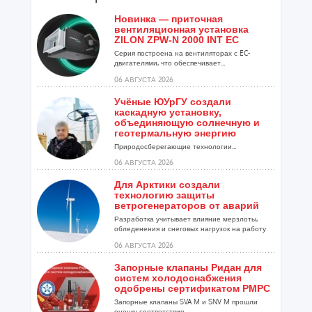
Новинка — приточная
вентиляционная установка
ZILON ZPW-N 2000 INT EC
Серия построена на вентиляторах с EC-
двигателями, что обеспечивает...
06 АВГУСТА 2026
Учёные ЮУрГУ создали
каскадную установку,
объединяющую солнечную и
геотермальную энергию
Природосберегающие технологии...
06 АВГУСТА 2026
Для Арктики создали
технологию защиты
ветрогенераторов от аварий
Разработка учитывает влияние мерзлоты,
обледенения и снеговых нагрузок на работу
установок...
06 АВГУСТА 2026
Запорные клапаны Ридан для
систем холодоснабжения
одобрены сертификатом РМРС
Запорные клапаны SVA M и SNV M прошли
оценку соответствия ...