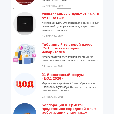
06 АВГУСТА 2026
Универсальный пульт Z037-5C0
от НЕВАТОМ
Компания НЕВАТОМ открывает к заказу новый
сенсорный пульт управления для приточно-
вытяжных установок...
05 АВГУСТА 2026
Гибридный тепловой насос
PV/T с одним общим
испарителем
Исследователи предложили конструкцию
двухисточникового теплового насоса прямого
расширения ...
05 АВГУСТА 2026
21-й ежегодный форум
«ЦОД-2026»
Мероприятие пройдет 2-3 сентября в отеле
Radisson Slavyanskaya. Форум посетит более
двух тысяч участников...
05 АВГУСТА 2026
Корпорация «Термекс»
представила передовой опыт
роботизации участникам