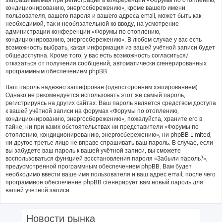
кондиционированию, энергосбережению», кроме вашего имени
пользователя, вашего пароля и вашего адреса email, может быть как
необходимой, так и необязательной ко вводу, на усмотрение
администрации конференции «Форумы по отоплению,
кондиционированию, энергосбережению». В любом случае у вас есть
возможность выбрать, какая информация из вашей учётной записи будет
общедоступна. Кроме того, у вас есть возможность согласиться/
отказаться от получения сообщений, автоматически сгенерированных
программным обеспечением phpBB.
Ваш пароль надёжно зашифрован (односторонним хэшированием).
Однако не рекомендуется использовать этот же самый пароль,
регистрируясь на других сайтах. Ваш пароль является средством доступа
к вашей учётной записи на форумах «Форумы по отоплению,
кондиционированию, энергосбережению», пожалуйста, храните его в
тайне, ни при каких обстоятельствах ни представители «Форумы по
отоплению, кондиционированию, энергосбережению», ни phpBB Limited,
ни другое третье лицо не вправе спрашивать ваш пароль. В случае, если
вы забудете ваш пароль к вашей учётной записи, вы сможете
воспользоваться функцией восстановления пароля «Забыли пароль?»,
предусмотренной программным обеспечением phpBB. Вам будет
необходимо ввести ваше имя пользователя и ваш адрес email, после чего
программное обеспечение phpBB сгенерирует вам новый пароль для
вашей учётной записи.
Новости рынка