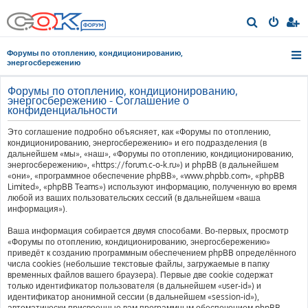
П
о
Форумы по отоплению, кондиционированию,
и
энергосбережению
с
Форумы по отоплению, кондиционированию,
к
энергосбережению - Соглашение о
конфиденциальности
Это соглашение подробно объясняет, как «Форумы по отоплению,
кондиционированию, энергосбережению» и его подразделения (в
дальнейшем «мы», «наш», «Форумы по отоплению, кондиционированию,
энергосбережению», «https://forum.c-o-k.ru») и phpBB (в дальнейшем
«они», «программное обеспечение phpBB», «www.phpbb.com», «phpBB
Limited», «phpBB Teams») используют информацию, полученную во время
любой из ваших пользовательских сессий (в дальнейшем «ваша
информация»).
Ваша информация собирается двумя способами. Во-первых, просмотр
«Форумы по отоплению, кондиционированию, энергосбережению»
приведёт к созданию программным обеспечением phpBB определённого
числа cookies (небольшие текстовые файлы, загружаемые в папку
временных файлов вашего браузера). Первые две cookie содержат
только идентификатор пользователя (в дальнейшем «user-id») и
идентификатор анонимной сессии (в дальнейшем «session-id»),
автоматически присвоенные вам программным обеспечением phpBB.