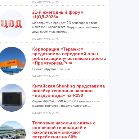
05 АВГУСТА 2026
21-й ежегодный форум
«ЦОД-2026»
Мероприятие пройдет 2-3 сентября в отеле
Radisson Slavyanskaya. Форум посетит более
двух тысяч участников...
05 АВГУСТА 2026
Корпорация «Термекс»
представила передовой опыт
роботизации участникам проекта
«Промтуризм.РФ»
Проект «Крутая Локация» ...
04 АВГУСТА 2026
Китайская Shenling представила
линейку тепловых насосов
«воздух-вода» на R290
Серия ThermaX R290 All-In-One включает три
модели теплопроизводительностью ...
04 АВГУСТА 2026
Тепловые насосы в связке с
солнечной генерацией и
накопителем снижают
потребление на 60%