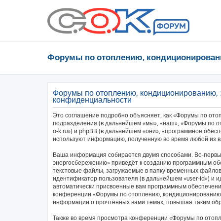
Форумы по отоплению, кондиционирован
Форумы по отоплению, кондиционированию, 
конфиденциальности
Это соглашение подробно объясняет, как «Форумы по ото
подразделения (в дальнейшем «мы», «наш», «Форумы по от
o-k.ru») и phpBB (в дальнейшем «они», «программное обес
используют информацию, полученную во время любой из в
Ваша информация собирается двумя способами. Во-первы
энергосбережению» приведёт к созданию программным об
текстовые файлы, загружаемые в папку временных файлов 
идентификатор пользователя (в дальнейшем «user-id») и и
автоматически присвоенные вам программным обеспечение
конференции «Форумы по отоплению, кондиционированию,
информации о прочтённых вами темах, повышая таким об
Также во время просмотра конференции «Форумы по отоп