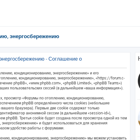
ию, энергосбережению
энергосбережению - Соглашение о
плению, кондиционированию, энергосбережению» и его
оплению, кондиционированию, энергосбережению», «https://forum.c-
печение phpBB», «www.phpbb.com», «phpBB Limited», «phpBB Teams»)
аших пользовательских сессий (в дальнейшем «ваша информация»).
х, просмотр «Форумы по отоплению, кондиционированию,
еспечением phpBB определённого числа cookies (небольшие
вашего браузера). Первые две cookie содержат только
дентификатор анонимной сессии (в дальнейшем «session-id»),
м phpBB. Третья cookie будет создана после просмотра одной из тем
 энергосбережению» и будет использоваться для хранения
разом удобство работы с форумами.
лению, кондиционированию, энергосбережению» мы можем установить