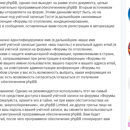
ию phpBB, однако они выходят за рамки этого документа, целью
лючительно программным обеспечением phpBB. Вторым источником
ы отправляете на форум. Этими данными могут быть, но не
ные под учётной записью Гостя (в дальнейшем «анонимные
еренции «Форумы по отоплению, кондиционированию,
) и сообщения, оставленные вами после регистрации и авторизации
означно идентифицируемое имя (в дальнейшем «ваше имя
ей учётной записью (далее «ваш пароль») и реальный адрес email (в
ей учётной записи на форумах «Форумы по отоплению,
нами о защите компьютерной информации, применяемыми в стране,
я, запрашиваемая при регистрации в конференции «Форумы по
 вашего имени пользователя, вашего пароля и вашего адреса email,
оду, на усмотрение администрации конференции «Форумы по
ом случае у вас есть возможность выбрать, какая информация из
вас есть возможность согласиться/отказаться от получения
 обеспечением phpBB.
анием). Однако не рекомендуется использовать этот же самый
яется средством доступа к вашей учётной записи на форумах «Форумы
алуйста, храните его в тайне, ни при каких обстоятельствах ни
 энергосбережению», ни phpBB Limited, ни другое третье лицо не
е ваш пароль к вашей учётной записи, вы сможете воспользоваться
дусмотренной программным обеспечением phpBB. Вам будет
ail, после чего программное обеспечение phpBB сгенерирует вам