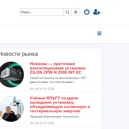
Поиск
Расширенный поиск
Новости рынка
Новинка — приточная
вентиляционная установка
ZILON ZPW-N 2000 INT EC
Серия построена на вентиляторах с EC-
двигателями, что обеспечивает...
06 АВГУСТА 2026
Учёные ЮУрГУ создали
каскадную установку,
объединяющую солнечную и
геотермальную энергию
Природосберегающие технологии...
06 АВГУСТА 2026