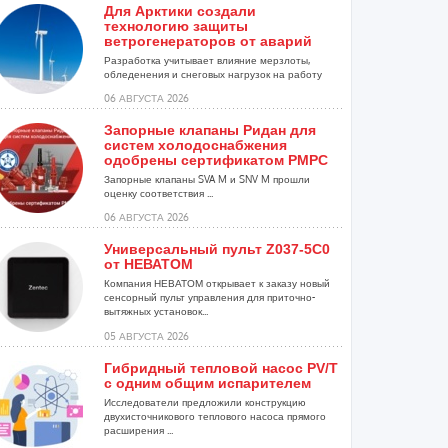
Для Арктики создали
технологию защиты
ветрогенераторов от аварий
Разработка учитывает влияние мерзлоты,
обледенения и снеговых нагрузок на работу
установок...
06 АВГУСТА 2026
Запорные клапаны Ридан для
систем холодоснабжения
одобрены сертификатом РМРС
Запорные клапаны SVA M и SNV M прошли
оценку соответствия ...
06 АВГУСТА 2026
Универсальный пульт Z037-5C0
от НЕВАТОМ
Компания НЕВАТОМ открывает к заказу новый
сенсорный пульт управления для приточно-
вытяжных установок...
05 АВГУСТА 2026
Гибридный тепловой насос PV/T
с одним общим испарителем
Исследователи предложили конструкцию
двухисточникового теплового насоса прямого
расширения ...