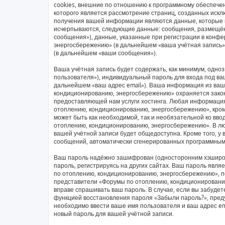
cookies, внешние по отношению к программному обеспечен
которого является рассмотрение страниц, созданных иск
получения вашей информации являются данные, которые в
исчерпываются, следующие данные: сообщения, размещён
сообщения»), данные, указанные при регистрации в конф
энергосбережению» (в дальнейшем «ваша учётная запись»
(в дальнейшем «ваши сообщения»).
Ваша учётная запись будет содержать, как минимум, одн
пользователя»), индивидуальный пароль для входа под ваш
дальнейшем «ваш адрес email»). Ваша информация из ваш
кондиционированию, энергосбережению» охраняется зако
предоставляющей нам услуги хостинга. Любая информаци
отоплению, кондиционированию, энергосбережению», кроме
может быть как необходимой, так и необязательной ко вв
отоплению, кондиционированию, энергосбережению». В люб
вашей учётной записи будет общедоступна. Кроме того, у 
сообщений, автоматически сгенерированных программным
Ваш пароль надёжно зашифрован (односторонним хэширов
пароль, регистрируясь на других сайтах. Ваш пароль явл
по отоплению, кондиционированию, энергосбережению», пож
представители «Форумы по отоплению, кондиционированию,
вправе спрашивать ваш пароль. В случае, если вы забудет
функцией восстановления пароля «Забыли пароль?», пре
необходимо ввести ваше имя пользователя и ваш адрес em
новый пароль для вашей учётной записи.