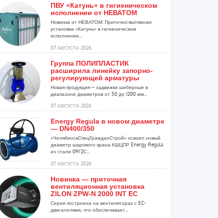
ПВУ «Катунь» в гигиеническом
исполнении от НЕВАТОМ
Новинка от НЕВАТОМ: Приточно-вытяжная
установка «Катунь» в гигиеническом
исполнении...
07 АВГУСТА 2026
Группа ПОЛИПЛАСТИК
расширила линейку запорно-
регулирующей арматуры
Новая продукция – задвижки шиберные в
диапазоне диаметров от 50 до 1200 мм...
07 АВГУСТА 2026
Energy Regula в новом диаметре
— DN400/350
«ЧелябинскСпецГражданСтрой» освоил новый
диаметр шарового крана КШЦПР Energy Regula
из стали 09Г2С...
07 АВГУСТА 2026
Новинка — приточная
вентиляционная установка
ZILON ZPW-N 2000 INT EC
Серия построена на вентиляторах с EC-
двигателями, что обеспечивает...