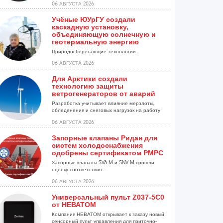
06 АВГУСТА 2026
Учёные ЮУрГУ создали
каскадную установку,
объединяющую солнечную и
геотермальную энергию
Природосберегающие технологии...
06 АВГУСТА 2026
Для Арктики создали
технологию защиты
ветрогенераторов от аварий
Разработка учитывает влияние мерзлоты,
обледенения и снеговых нагрузок на работу
установок...
06 АВГУСТА 2026
Запорные клапаны Ридан для
систем холодоснабжения
одобрены сертификатом РМРС
Запорные клапаны SVA M и SNV M прошли
оценку соответствия ...
06 АВГУСТА 2026
Универсальный пульт Z037-5C0
от НЕВАТОМ
Компания НЕВАТОМ открывает к заказу новый
сенсорный пульт управления для приточно-