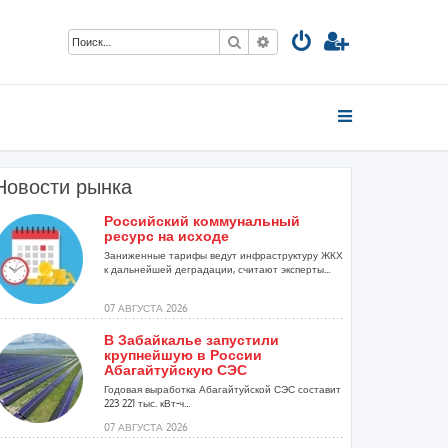
Поиск
Расширенный поиск
Новости рынка
Российский коммунальный
ресурс на исходе
Заниженные тарифы ведут инфраструктуру ЖКХ
к дальнейшей деградации, считают эксперты...
07 АВГУСТА 2026
В Забайкалье запустили
крупнейшую в России
Абагайтуйскую СЭС
Годовая выработка Абагайтуйской СЭС составит
223 221 тыс. кВт-ч...
07 АВГУСТА 2026