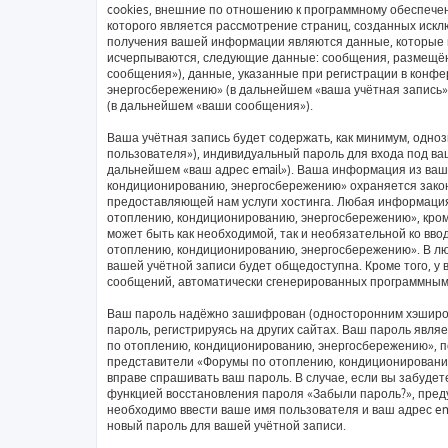
cookies, внешние по отношению к программному обеспечен
которого является рассмотрение страниц, созданных иск
получения вашей информации являются данные, которые в
исчерпываются, следующие данные: сообщения, размещён
сообщения»), данные, указанные при регистрации в конф
энергосбережению» (в дальнейшем «ваша учётная запись»
(в дальнейшем «ваши сообщения»).
Ваша учётная запись будет содержать, как минимум, одн
пользователя»), индивидуальный пароль для входа под ваш
дальнейшем «ваш адрес email»). Ваша информация из ваш
кондиционированию, энергосбережению» охраняется зако
предоставляющей нам услуги хостинга. Любая информаци
отоплению, кондиционированию, энергосбережению», кроме
может быть как необходимой, так и необязательной ко вв
отоплению, кондиционированию, энергосбережению». В люб
вашей учётной записи будет общедоступна. Кроме того, у 
сообщений, автоматически сгенерированных программным
Ваш пароль надёжно зашифрован (односторонним хэширов
пароль, регистрируясь на других сайтах. Ваш пароль явл
по отоплению, кондиционированию, энергосбережению», пож
представители «Форумы по отоплению, кондиционированию,
вправе спрашивать ваш пароль. В случае, если вы забудет
функцией восстановления пароля «Забыли пароль?», пре
необходимо ввести ваше имя пользователя и ваш адрес em
новый пароль для вашей учётной записи.