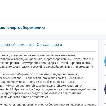
ию, энергосбережению
энергосбережению - Соглашение о
плению, кондиционированию, энергосбережению» и его
оплению, кондиционированию, энергосбережению», «https://forum.c-
печение phpBB», «www.phpbb.com», «phpBB Limited», «phpBB Teams»)
аших пользовательских сессий (в дальнейшем «ваша информация»).
х, просмотр «Форумы по отоплению, кондиционированию,
еспечением phpBB определённого числа cookies (небольшие
вашего браузера). Первые две cookie содержат только
дентификатор анонимной сессии (в дальнейшем «session-id»),
м phpBB. Третья cookie будет создана после просмотра одной из тем
 энергосбережению» и будет использоваться для хранения
разом удобство работы с форумами.
лению, кондиционированию, энергосбережению» мы можем установить