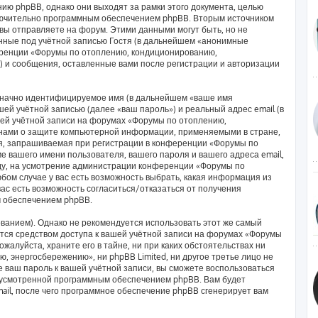
ию phpBB, однако они выходят за рамки этого документа, целью
лючительно программным обеспечением phpBB. Вторым источником
ы отправляете на форум. Этими данными могут быть, но не
ные под учётной записью Гостя (в дальнейшем «анонимные
еренции «Форумы по отоплению, кондиционированию,
) и сообщения, оставленные вами после регистрации и авторизации
означно идентифицируемое имя (в дальнейшем «ваше имя
ей учётной записью (далее «ваш пароль») и реальный адрес email (в
ей учётной записи на форумах «Форумы по отоплению,
нами о защите компьютерной информации, применяемыми в стране,
я, запрашиваемая при регистрации в конференции «Форумы по
 вашего имени пользователя, вашего пароля и вашего адреса email,
оду, на усмотрение администрации конференции «Форумы по
ом случае у вас есть возможность выбрать, какая информация из
вас есть возможность согласиться/отказаться от получения
 обеспечением phpBB.
анием). Однако не рекомендуется использовать этот же самый
яется средством доступа к вашей учётной записи на форумах «Форумы
алуйста, храните его в тайне, ни при каких обстоятельствах ни
 энергосбережению», ни phpBB Limited, ни другое третье лицо не
е ваш пароль к вашей учётной записи, вы сможете воспользоваться
дусмотренной программным обеспечением phpBB. Вам будет
ail, после чего программное обеспечение phpBB сгенерирует вам