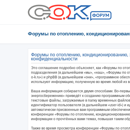
Форумы по отоплению, кондиционирован
Форумы по отоплению, кондиционированию, 
конфиденциальности
Это соглашение подробно объясняет, как «Форумы по ото
подразделения (в дальнейшем «мы», «наш», «Форумы по от
o-k.ru») и phpBB (в дальнейшем «они», «программное обес
используют информацию, полученную во время любой из в
Ваша информация собирается двумя способами. Во-первы
энергосбережению» приведёт к созданию программным об
текстовые файлы, загружаемые в папку временных файлов 
идентификатор пользователя (в дальнейшем «user-id») и и
автоматически присвоенные вам программным обеспечение
конференции «Форумы по отоплению, кондиционированию,
информации о прочтённых вами темах, повышая таким об
Также во время просмотра конференции «Форумы по отоп