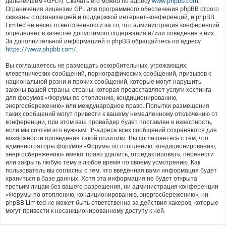
дальнейшем «GPL»). Скачать его можно по адресу
www.phpbb.com
.
Ограничения лицензии GPL для программного обеспечения phpBB строго
связаны с организацией и поддержкой интернет-конференций, и phpBB
Limited не несёт ответственности за то, что администрация конференций
определяет в качестве допустимого содержания и/или поведения в них.
За дополнительной информацией о phpBB обращайтесь по адресу
https://www.phpbb.com/
.
Вы соглашаетесь не размещать оскорбительных, угрожающих,
клеветнических сообщений, порнографических сообщений, призывов к
национальной розни и прочих сообщений, которые могут нарушить
законы вашей страны, страны, которая предоставляет услуги хостинга
для форумов «Форумы по отоплению, кондиционированию,
энергосбережению» или международное право. Попытки размещения
таких сообщений могут привести к вашему немедленному отключению от
конференции, при этом ваш провайдер будет поставлен в известность,
если мы сочтём это нужным. IP-адреса всех сообщений сохраняются для
возможности проведения такой политики. Вы соглашаетесь с тем, что
администраторы форумов «Форумы по отоплению, кондиционированию,
энергосбережению» имеют право удалить, отредактировать, перенести
или закрыть любую тему в любое время по своему усмотрению. Как
пользователь вы согласны с тем, что введённая вами информация будет
храниться в базе данных. Хотя эта информация не будет открыта
третьим лицам без вашего разрешения, ни администрация конференции
«Форумы по отоплению, кондиционированию, энергосбережению», ни
phpBB Limited не может быть ответственна за действия хакеров, которые
могут привести к несанкционированному доступу к ней.