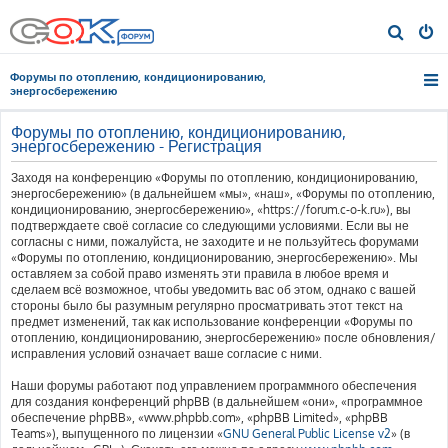
П
о
Форумы по отоплению, кондиционированию,
и
энергосбережению
с
Форумы по отоплению, кондиционированию,
к
энергосбережению - Регистрация
Заходя на конференцию «Форумы по отоплению, кондиционированию,
энергосбережению» (в дальнейшем «мы», «наш», «Форумы по отоплению,
кондиционированию, энергосбережению», «https://forum.c-o-k.ru»), вы
подтверждаете своё согласие со следующими условиями. Если вы не
согласны с ними, пожалуйста, не заходите и не пользуйтесь форумами
«Форумы по отоплению, кондиционированию, энергосбережению». Мы
оставляем за собой право изменять эти правила в любое время и
сделаем всё возможное, чтобы уведомить вас об этом, однако с вашей
стороны было бы разумным регулярно просматривать этот текст на
предмет изменений, так как использование конференции «Форумы по
отоплению, кондиционированию, энергосбережению» после обновления/
исправления условий означает ваше согласие с ними.
Наши форумы работают под управлением программного обеспечения
для создания конференций phpBB (в дальнейшем «они», «программное
обеспечение phpBB», «www.phpbb.com», «phpBB Limited», «phpBB
Teams»), выпущенного по лицензии «
GNU General Public License v2
» (в