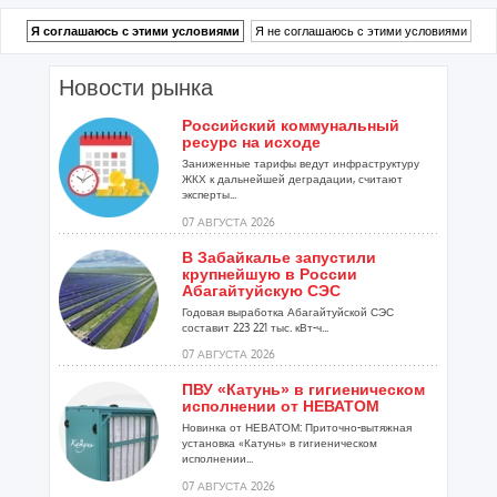
Новости рынка
Российский коммунальный
ресурс на исходе
Заниженные тарифы ведут инфраструктуру
ЖКХ к дальнейшей деградации, считают
эксперты...
07 АВГУСТА 2026
В Забайкалье запустили
крупнейшую в России
Абагайтуйскую СЭС
Годовая выработка Абагайтуйской СЭС
составит 223 221 тыс. кВт-ч...
07 АВГУСТА 2026
ПВУ «Катунь» в гигиеническом
исполнении от НЕВАТОМ
Новинка от НЕВАТОМ: Приточно-вытяжная
установка «Катунь» в гигиеническом
исполнении...
07 АВГУСТА 2026