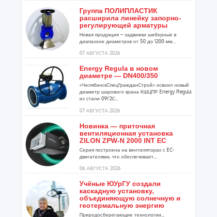
Группа ПОЛИПЛАСТИК
расширила линейку запорно-
регулирующей арматуры
Новая продукция – задвижки шиберные в
диапазоне диаметров от 50 до 1200 мм...
07 АВГУСТА 2026
Energy Regula в новом
диаметре — DN400/350
«ЧелябинскСпецГражданСтрой» освоил новый
диаметр шарового крана КШЦПР Energy Regula
из стали 09Г2С...
07 АВГУСТА 2026
Новинка — приточная
вентиляционная установка
ZILON ZPW-N 2000 INT EC
Серия построена на вентиляторах с EC-
двигателями, что обеспечивает...
06 АВГУСТА 2026
Учёные ЮУрГУ создали
каскадную установку,
объединяющую солнечную и
геотермальную энергию
Природосберегающие технологии...