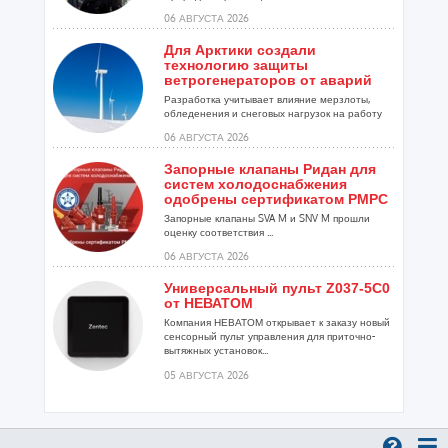
06 АВГУСТА 2026
Для Арктики создали
технологию защиты
ветрогенераторов от аварий
Разработка учитывает влияние мерзлоты,
обледенения и снеговых нагрузок на работу
установок...
06 АВГУСТА 2026
Запорные клапаны Ридан для
систем холодоснабжения
одобрены сертификатом РМРС
Запорные клапаны SVA M и SNV M прошли
оценку соответствия ...
06 АВГУСТА 2026
Универсальный пульт Z037-5C0
от НЕВАТОМ
Компания НЕВАТОМ открывает к заказу новый
сенсорный пульт управления для приточно-
вытяжных установок...
05 АВГУСТА 2026
Гибридный тепловой насос
PV/T с одним общим
испарителем