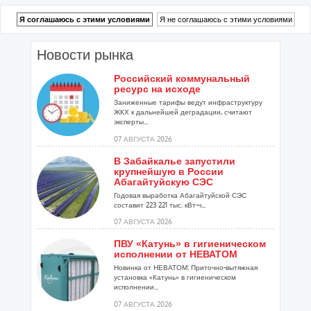
Новости рынка
Российский коммунальный
ресурс на исходе
Заниженные тарифы ведут инфраструктуру
ЖКХ к дальнейшей деградации, считают
эксперты...
07 АВГУСТА 2026
В Забайкалье запустили
крупнейшую в России
Абагайтуйскую СЭС
Годовая выработка Абагайтуйской СЭС
составит 223 221 тыс. кВт-ч...
07 АВГУСТА 2026
ПВУ «Катунь» в гигиеническом
исполнении от НЕВАТОМ
Новинка от НЕВАТОМ: Приточно-вытяжная
установка «Катунь» в гигиеническом
исполнении...
07 АВГУСТА 2026