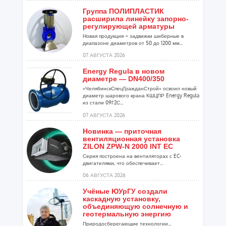
Группа ПОЛИПЛАСТИК
расширила линейку запорно-
регулирующей арматуры
Новая продукция – задвижки шиберные в
диапазоне диаметров от 50 до 1200 мм...
07 АВГУСТА 2026
Energy Regula в новом
диаметре — DN400/350
«ЧелябинскСпецГражданСтрой» освоил новый
диаметр шарового крана КШЦПР Energy Regula
из стали 09Г2С...
07 АВГУСТА 2026
Новинка — приточная
вентиляционная установка
ZILON ZPW-N 2000 INT EC
Серия построена на вентиляторах с EC-
двигателями, что обеспечивает...
06 АВГУСТА 2026
Учёные ЮУрГУ создали
каскадную установку,
объединяющую солнечную и
геотермальную энергию
Природосберегающие технологии...