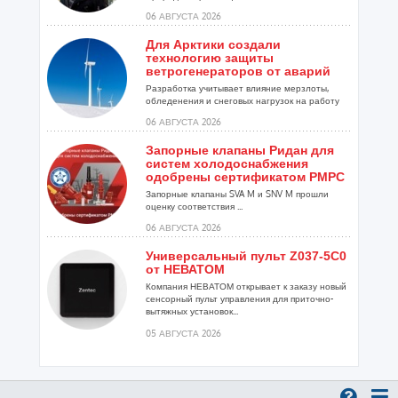
06 АВГУСТА 2026
Для Арктики создали
технологию защиты
ветрогенераторов от аварий
Разработка учитывает влияние мерзлоты,
обледенения и снеговых нагрузок на работу
установок...
06 АВГУСТА 2026
Запорные клапаны Ридан для
систем холодоснабжения
одобрены сертификатом РМРС
Запорные клапаны SVA M и SNV M прошли
оценку соответствия ...
06 АВГУСТА 2026
Универсальный пульт Z037-5C0
от НЕВАТОМ
Компания НЕВАТОМ открывает к заказу новый
сенсорный пульт управления для приточно-
вытяжных установок...
05 АВГУСТА 2026
Гибридный тепловой насос
PV/T с одним общим
испарителем