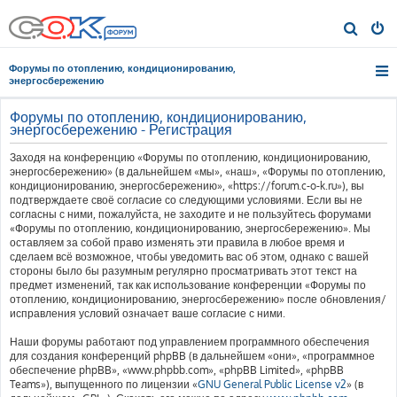
П
о
Форумы по отоплению, кондиционированию,
и
энергосбережению
с
Форумы по отоплению, кондиционированию,
к
энергосбережению - Регистрация
Заходя на конференцию «Форумы по отоплению, кондиционированию,
энергосбережению» (в дальнейшем «мы», «наш», «Форумы по отоплению,
кондиционированию, энергосбережению», «https://forum.c-o-k.ru»), вы
подтверждаете своё согласие со следующими условиями. Если вы не
согласны с ними, пожалуйста, не заходите и не пользуйтесь форумами
«Форумы по отоплению, кондиционированию, энергосбережению». Мы
оставляем за собой право изменять эти правила в любое время и
сделаем всё возможное, чтобы уведомить вас об этом, однако с вашей
стороны было бы разумным регулярно просматривать этот текст на
предмет изменений, так как использование конференции «Форумы по
отоплению, кондиционированию, энергосбережению» после обновления/
исправления условий означает ваше согласие с ними.
Наши форумы работают под управлением программного обеспечения
для создания конференций phpBB (в дальнейшем «они», «программное
обеспечение phpBB», «www.phpbb.com», «phpBB Limited», «phpBB
Teams»), выпущенного по лицензии «
GNU General Public License v2
» (в