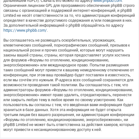
дальнейшем «GPL»). Скачать его можно по адресу
www.phpbb.com
.
Ограничения лицензии GPL для программного обеспечения phpBB строго
связаны с организацией и поддержкой интернет-конференций, и phpBB
Limited не несёт ответственности за то, что администрация конференций
определяет в качестве допустимого содержания и/или поведения в них.
За дополнительной информацией о phpBB обращайтесь по адресу
https://www.phpbb.com/
.
Вы соглашаетесь не размещать оскорбительных, угрожающих,
клеветнических сообщений, порнографических сообщений, призывов к
национальной розни и прочих сообщений, которые могут нарушить
законы вашей страны, страны, которая предоставляет услуги хостинга
для форумов «Форумы по отоплению, кондиционированию,
энергосбережению» или международное право. Попытки размещения
таких сообщений могут привести к вашему немедленному отключению от
конференции, при этом ваш провайдер будет поставлен в известность,
если мы сочтём это нужным. IP-адреса всех сообщений сохраняются для
возможности проведения такой политики. Вы соглашаетесь с тем, что
администраторы форумов «Форумы по отоплению, кондиционированию,
энергосбережению» имеют право удалить, отредактировать, перенести
или закрыть любую тему в любое время по своему усмотрению. Как
пользователь вы согласны с тем, что введённая вами информация будет
храниться в базе данных. Хотя эта информация не будет открыта
третьим лицам без вашего разрешения, ни администрация конференции
«Форумы по отоплению, кондиционированию, энергосбережению», ни
phpBB Limited не может быть ответственна за действия хакеров, которые
могут привести к несанкционированному доступу к ней.