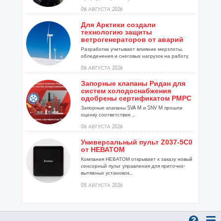
06 АВГУСТА 2026
Для Арктики создали
технологию защиты
ветрогенераторов от аварий
Разработка учитывает влияние мерзлоты,
обледенения и снеговых нагрузок на работу
установок...
06 АВГУСТА 2026
Запорные клапаны Ридан для
систем холодоснабжения
одобрены сертификатом РМРС
Запорные клапаны SVA M и SNV M прошли
оценку соответствия ...
06 АВГУСТА 2026
Универсальный пульт Z037-5C0
от НЕВАТОМ
Компания НЕВАТОМ открывает к заказу новый
сенсорный пульт управления для приточно-
вытяжных установок...
05 АВГУСТА 2026
Гибридный тепловой насос
PV/T с одним общим
испарителем