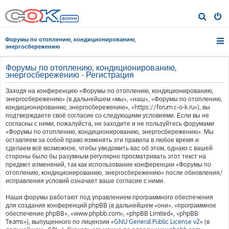
П
о
Форумы по отоплению, кондиционированию,
и
энергосбережению
с
Форумы по отоплению, кондиционированию,
к
энергосбережению - Регистрация
Заходя на конференцию «Форумы по отоплению, кондиционированию,
энергосбережению» (в дальнейшем «мы», «наш», «Форумы по отоплению,
кондиционированию, энергосбережению», «https://forum.c-o-k.ru»), вы
подтверждаете своё согласие со следующими условиями. Если вы не
согласны с ними, пожалуйста, не заходите и не пользуйтесь форумами
«Форумы по отоплению, кондиционированию, энергосбережению». Мы
оставляем за собой право изменять эти правила в любое время и
сделаем всё возможное, чтобы уведомить вас об этом, однако с вашей
стороны было бы разумным регулярно просматривать этот текст на
предмет изменений, так как использование конференции «Форумы по
отоплению, кондиционированию, энергосбережению» после обновления/
исправления условий означает ваше согласие с ними.
Наши форумы работают под управлением программного обеспечения
для создания конференций phpBB (в дальнейшем «они», «программное
обеспечение phpBB», «www.phpbb.com», «phpBB Limited», «phpBB
Teams»), выпущенного по лицензии «
GNU General Public License v2
» (в