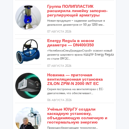
Группа ПОЛИПЛАСТИК
расширила линейку запорно-
регулирующей арматуры
Новая продукция – задвижки шиберные в
диапазоне диаметров от 50 до 1200 мм...
07 АВГУСТА 2026
Energy Regula в новом
диаметре — DN400/350
«ЧелябинскСпецГражданСтрой» освоил новый
диаметр шарового крана КШЦПР Energy Regula
из стали 09Г2С...
07 АВГУСТА 2026
Новинка — приточная
вентиляционная установка
ZILON ZPW-N 2000 INT EC
Серия построена на вентиляторах с EC-
двигателями, что обеспечивает...
06 АВГУСТА 2026
Учёные ЮУрГУ создали
каскадную установку,
объединяющую солнечную и
геотермальную энергию
Природосберегающие технологии...