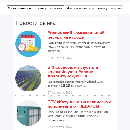
Новости рынка
Российский коммунальный
ресурс на исходе
Заниженные тарифы ведут инфраструктуру
ЖКХ к дальнейшей деградации, считают
эксперты...
07 АВГУСТА 2026
В Забайкалье запустили
крупнейшую в России
Абагайтуйскую СЭС
Годовая выработка Абагайтуйской СЭС
составит 223 221 тыс. кВт-ч...
07 АВГУСТА 2026
ПВУ «Катунь» в гигиеническом
исполнении от НЕВАТОМ
Новинка от НЕВАТОМ: Приточно-вытяжная
установка «Катунь» в гигиеническом
исполнении...
07 АВГУСТА 2026