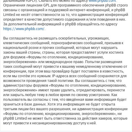
дальнейшем «GPL»). Скачать его можно по адресу
www.phpbb.com
.
Ограничения лицензии GPL для программного обеспечения phpBB строго
связаны с организацией и поддержкой интернет-конференций, и phpBB
Limited не несёт ответственности за то, что администрация конференций
определяет в качестве допустимого содержания и/или поведения в них.
За дополнительной информацией о phpBB обращайтесь по адресу
https://www.phpbb.com/
.
Вы соглашаетесь не размещать оскорбительных, угрожающих,
клеветнических сообщений, порнографических сообщений, призывов к
национальной розни и прочих сообщений, которые могут нарушить
законы вашей страны, страны, которая предоставляет услуги хостинга
для форумов «Форумы по отоплению, кондиционированию,
энергосбережению» или международное право. Попытки размещения
таких сообщений могут привести к вашему немедленному отключению от
конференции, при этом ваш провайдер будет поставлен в известность,
если мы сочтём это нужным. IP-адреса всех сообщений сохраняются для
возможности проведения такой политики. Вы соглашаетесь с тем, что
администраторы форумов «Форумы по отоплению, кондиционированию,
энергосбережению» имеют право удалить, отредактировать, перенести
или закрыть любую тему в любое время по своему усмотрению. Как
пользователь вы согласны с тем, что введённая вами информация будет
храниться в базе данных. Хотя эта информация не будет открыта
третьим лицам без вашего разрешения, ни администрация конференции
«Форумы по отоплению, кондиционированию, энергосбережению», ни
phpBB Limited не может быть ответственна за действия хакеров, которые
могут привести к несанкционированному доступу к ней.