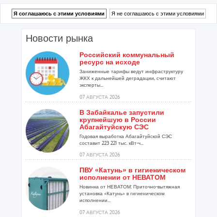
Новости рынка
Российский коммунальный
ресурс на исходе
Заниженные тарифы ведут инфраструктуру
ЖКХ к дальнейшей деградации, считают
эксперты...
07 АВГУСТА 2026
В Забайкалье запустили
крупнейшую в России
Абагайтуйскую СЭС
Годовая выработка Абагайтуйской СЭС
составит 223 221 тыс. кВт-ч...
07 АВГУСТА 2026
ПВУ «Катунь» в гигиеническом
исполнении от НЕВАТОМ
Новинка от НЕВАТОМ: Приточно-вытяжная
установка «Катунь» в гигиеническом
исполнении...
07 АВГУСТА 2026