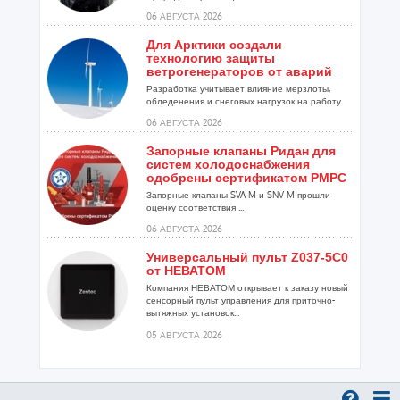
06 АВГУСТА 2026
Для Арктики создали
технологию защиты
ветрогенераторов от аварий
Разработка учитывает влияние мерзлоты,
обледенения и снеговых нагрузок на работу
установок...
06 АВГУСТА 2026
Запорные клапаны Ридан для
систем холодоснабжения
одобрены сертификатом РМРС
Запорные клапаны SVA M и SNV M прошли
оценку соответствия ...
06 АВГУСТА 2026
Универсальный пульт Z037-5C0
от НЕВАТОМ
Компания НЕВАТОМ открывает к заказу новый
сенсорный пульт управления для приточно-
вытяжных установок...
05 АВГУСТА 2026
Гибридный тепловой насос
PV/T с одним общим
испарителем