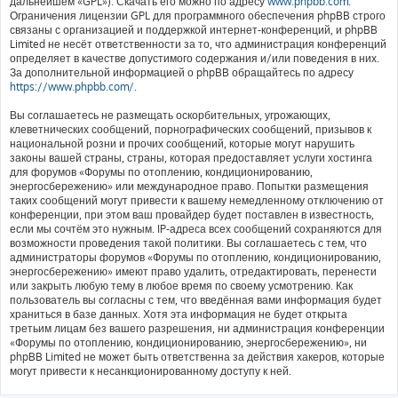
дальнейшем «GPL»). Скачать его можно по адресу
www.phpbb.com
.
Ограничения лицензии GPL для программного обеспечения phpBB строго
связаны с организацией и поддержкой интернет-конференций, и phpBB
Limited не несёт ответственности за то, что администрация конференций
определяет в качестве допустимого содержания и/или поведения в них.
За дополнительной информацией о phpBB обращайтесь по адресу
https://www.phpbb.com/
.
Вы соглашаетесь не размещать оскорбительных, угрожающих,
клеветнических сообщений, порнографических сообщений, призывов к
национальной розни и прочих сообщений, которые могут нарушить
законы вашей страны, страны, которая предоставляет услуги хостинга
для форумов «Форумы по отоплению, кондиционированию,
энергосбережению» или международное право. Попытки размещения
таких сообщений могут привести к вашему немедленному отключению от
конференции, при этом ваш провайдер будет поставлен в известность,
если мы сочтём это нужным. IP-адреса всех сообщений сохраняются для
возможности проведения такой политики. Вы соглашаетесь с тем, что
администраторы форумов «Форумы по отоплению, кондиционированию,
энергосбережению» имеют право удалить, отредактировать, перенести
или закрыть любую тему в любое время по своему усмотрению. Как
пользователь вы согласны с тем, что введённая вами информация будет
храниться в базе данных. Хотя эта информация не будет открыта
третьим лицам без вашего разрешения, ни администрация конференции
«Форумы по отоплению, кондиционированию, энергосбережению», ни
phpBB Limited не может быть ответственна за действия хакеров, которые
могут привести к несанкционированному доступу к ней.