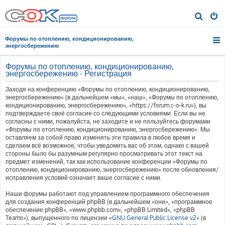
П
о
Форумы по отоплению, кондиционированию,
и
энергосбережению
с
Форумы по отоплению, кондиционированию,
к
энергосбережению - Регистрация
Заходя на конференцию «Форумы по отоплению, кондиционированию,
энергосбережению» (в дальнейшем «мы», «наш», «Форумы по отоплению,
кондиционированию, энергосбережению», «https://forum.c-o-k.ru»), вы
подтверждаете своё согласие со следующими условиями. Если вы не
согласны с ними, пожалуйста, не заходите и не пользуйтесь форумами
«Форумы по отоплению, кондиционированию, энергосбережению». Мы
оставляем за собой право изменять эти правила в любое время и
сделаем всё возможное, чтобы уведомить вас об этом, однако с вашей
стороны было бы разумным регулярно просматривать этот текст на
предмет изменений, так как использование конференции «Форумы по
отоплению, кондиционированию, энергосбережению» после обновления/
исправления условий означает ваше согласие с ними.
Наши форумы работают под управлением программного обеспечения
для создания конференций phpBB (в дальнейшем «они», «программное
обеспечение phpBB», «www.phpbb.com», «phpBB Limited», «phpBB
Teams»), выпущенного по лицензии «
GNU General Public License v2
» (в