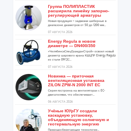
Группа ПОЛИПЛАСТИК
расширила линейку запорно-
регулирующей арматуры
Новая продукция – задвижки шиберные в
диапазоне диаметров от 50 до 1200 мм...
07 АВГУСТА 2026
Energy Regula в новом
диаметре — DN400/350
«ЧелябинскСпецГражданСтрой» освоил новый
диаметр шарового крана КШЦПР Energy Regula
из стали 09Г2С...
07 АВГУСТА 2026
Новинка — приточная
вентиляционная установка
ZILON ZPW-N 2000 INT EC
Серия построена на вентиляторах с EC-
двигателями, что обеспечивает...
06 АВГУСТА 2026
Учёные ЮУрГУ создали
каскадную установку,
объединяющую солнечную и
геотермальную энергию
Природосберегающие технологии...