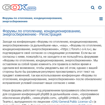
П
о
Форумы по отоплению, кондиционированию,
и
энергосбережению
с
Форумы по отоплению, кондиционированию,
к
энергосбережению - Регистрация
Заходя на конференцию «Форумы по отоплению, кондиционированию,
энергосбережению» (в дальнейшем «мы», «наш», «Форумы по отоплению,
кондиционированию, энергосбережению», «https://forum.c-o-k.ru»), вы
подтверждаете своё согласие со следующими условиями. Если вы не
согласны с ними, пожалуйста, не заходите и не пользуйтесь форумами
«Форумы по отоплению, кондиционированию, энергосбережению». Мы
оставляем за собой право изменять эти правила в любое время и
сделаем всё возможное, чтобы уведомить вас об этом, однако с вашей
стороны было бы разумным регулярно просматривать этот текст на
предмет изменений, так как использование конференции «Форумы по
отоплению, кондиционированию, энергосбережению» после обновления/
исправления условий означает ваше согласие с ними.
Наши форумы работают под управлением программного обеспечения
для создания конференций phpBB (в дальнейшем «они», «программное
обеспечение phpBB», «www.phpbb.com», «phpBB Limited», «phpBB
Teams»), выпущенного по лицензии «
GNU General Public License v2
» (в