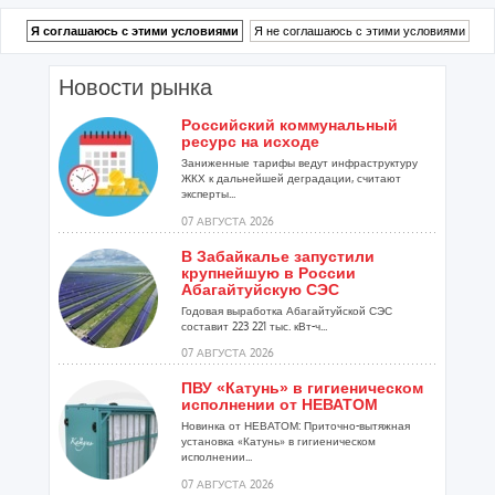
Новости рынка
Российский коммунальный
ресурс на исходе
Заниженные тарифы ведут инфраструктуру
ЖКХ к дальнейшей деградации, считают
эксперты...
07 АВГУСТА 2026
В Забайкалье запустили
крупнейшую в России
Абагайтуйскую СЭС
Годовая выработка Абагайтуйской СЭС
составит 223 221 тыс. кВт-ч...
07 АВГУСТА 2026
ПВУ «Катунь» в гигиеническом
исполнении от НЕВАТОМ
Новинка от НЕВАТОМ: Приточно-вытяжная
установка «Катунь» в гигиеническом
исполнении...
07 АВГУСТА 2026