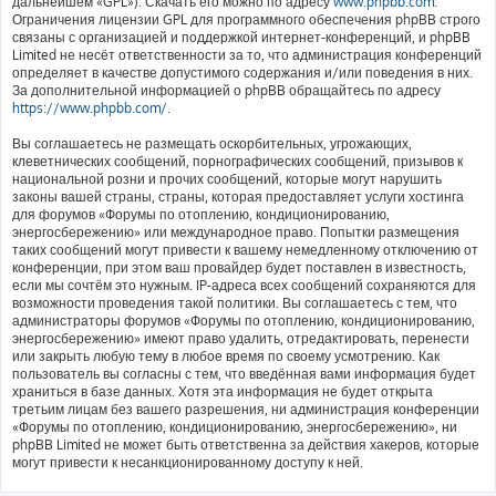
дальнейшем «GPL»). Скачать его можно по адресу
www.phpbb.com
.
Ограничения лицензии GPL для программного обеспечения phpBB строго
связаны с организацией и поддержкой интернет-конференций, и phpBB
Limited не несёт ответственности за то, что администрация конференций
определяет в качестве допустимого содержания и/или поведения в них.
За дополнительной информацией о phpBB обращайтесь по адресу
https://www.phpbb.com/
.
Вы соглашаетесь не размещать оскорбительных, угрожающих,
клеветнических сообщений, порнографических сообщений, призывов к
национальной розни и прочих сообщений, которые могут нарушить
законы вашей страны, страны, которая предоставляет услуги хостинга
для форумов «Форумы по отоплению, кондиционированию,
энергосбережению» или международное право. Попытки размещения
таких сообщений могут привести к вашему немедленному отключению от
конференции, при этом ваш провайдер будет поставлен в известность,
если мы сочтём это нужным. IP-адреса всех сообщений сохраняются для
возможности проведения такой политики. Вы соглашаетесь с тем, что
администраторы форумов «Форумы по отоплению, кондиционированию,
энергосбережению» имеют право удалить, отредактировать, перенести
или закрыть любую тему в любое время по своему усмотрению. Как
пользователь вы согласны с тем, что введённая вами информация будет
храниться в базе данных. Хотя эта информация не будет открыта
третьим лицам без вашего разрешения, ни администрация конференции
«Форумы по отоплению, кондиционированию, энергосбережению», ни
phpBB Limited не может быть ответственна за действия хакеров, которые
могут привести к несанкционированному доступу к ней.