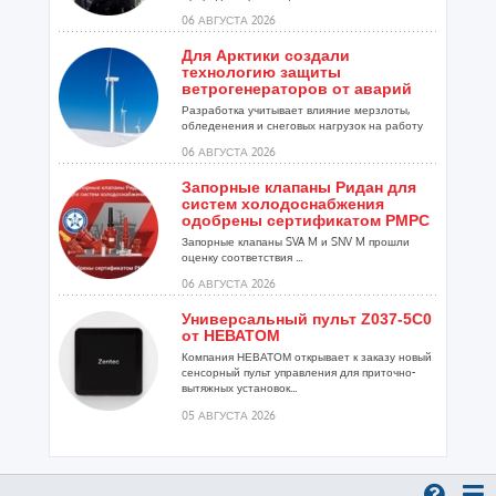
06 АВГУСТА 2026
Для Арктики создали
технологию защиты
ветрогенераторов от аварий
Разработка учитывает влияние мерзлоты,
обледенения и снеговых нагрузок на работу
установок...
06 АВГУСТА 2026
Запорные клапаны Ридан для
систем холодоснабжения
одобрены сертификатом РМРС
Запорные клапаны SVA M и SNV M прошли
оценку соответствия ...
06 АВГУСТА 2026
Универсальный пульт Z037-5C0
от НЕВАТОМ
Компания НЕВАТОМ открывает к заказу новый
сенсорный пульт управления для приточно-
вытяжных установок...
05 АВГУСТА 2026
Гибридный тепловой насос
PV/T с одним общим
испарителем