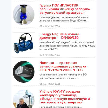
Группа ПОЛИПЛАСТИК
расширила линейку запорно-
регулирующей арматуры
Новая продукция – задвижки шиберные в
диапазоне диаметров от 50 до 1200 мм...
07 АВГУСТА 2026
Energy Regula в новом
диаметре — DN400/350
«ЧелябинскСпецГражданСтрой» освоил новый
диаметр шарового крана КШЦПР Energy Regula
из стали 09Г2С...
07 АВГУСТА 2026
Новинка — приточная
вентиляционная установка
ZILON ZPW-N 2000 INT EC
Серия построена на вентиляторах с EC-
двигателями, что обеспечивает...
06 АВГУСТА 2026
Учёные ЮУрГУ создали
каскадную установку,
объединяющую солнечную и
геотермальную энергию
Природосберегающие технологии...